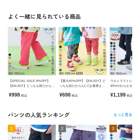
おすすめ。
よく一緒に見られている商品
【SPECIAL SALE 9%OFF】
【最大40%OFF】【EN-JOY】ど
ウルトラストレッチ
【EN-JOY】どっちも前だから1
っちも前だから1人でお着替え
95%やわらかタッチ)
人でお着替え カラフル リブフレ
カラフル 無地&総柄 7分丈リブ
¥998
¥698
¥1,199
税込
税込
税込
アパンツ
パンツ
パンツの人気ランキング
もっと見る
1
2
3