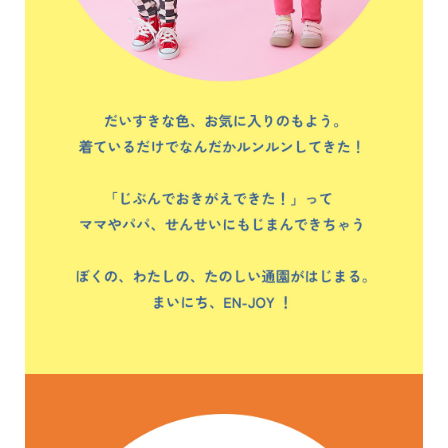
ガ
イ
ド
よ
く
あ
る
ご
質
問
FOLLOW