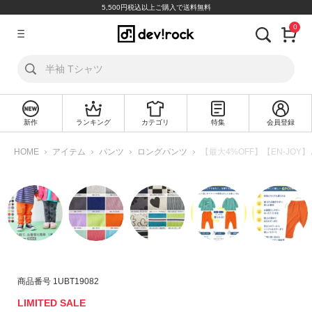
5,500円税込以上ご購入で送料無料
0
ア
カ
ウ
ン
ト
新作
ランキング
カテゴリ
特集
会員登録
ロ
新
グ
規
HOME
アイテム
パンツ
ロングパンツ
【最大4%OFF】【EN-JO
イ
会
ン
員
登
録
探
す
カ
商品番号
1UBT19082
テ
LIMITED SALE
ゴ