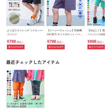
よくばりストレッチ ツイル ハー
【イージーウォッシュ】乾燥機
【水はじく】撥水ナ
フパンツ
OK 防汚 サイドポケット ハーフ
ートパンツ(水陸両用
パンツ
¥798
¥798
¥998
税込～
税込～
税込～
最大42%OFF
最大42%OFF
最大37%OFF
最近チェックしたアイテム