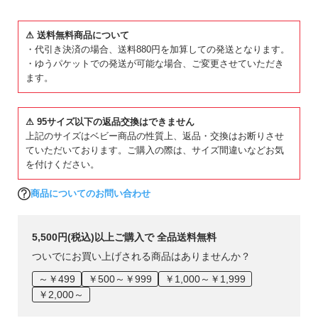
着ているだけで
なんだかルンルンしてきた！
⚠ 送料無料商品について
「じぶんでおきがえできた！」って
・代引き決済の場合、送料880円を加算しての発送となります。
ママやパパ、せんせいにも
・ゆうパケットでの発送が可能な場合、ご変更させていただき
じまんできちゃう
ます。
ぼくの、わたしの、たのしい通園がはじまる。
まいにち、EN-JOY！
⚠ 95サイズ以下の返品交換はできません
■素材
上記のサイズはベビー商品の性質上、返品・交換はお断りさせ
ていただいております。ご購入の際は、サイズ間違いなどお気
素肌に心地よい、綿/ポリウレタン素材
を付けください。
軽くて柔らかな履き心地が特徴です。
商品についてのお問い合わせ
動きにフィットする、ストレッチの効いたリブ素材です。
伸縮性：あり
5,500円(税込)以上ご購入で 全品送料無料
ついでにお買い上げされる商品はありませんか？
■スタイリング
～￥499
￥500～￥999
￥1,000～￥1,999
毎日の通園コーデをPOPでHAPPYな印象に。
￥2,000～
カラー×カラーやカラー×柄など、カラフルなコーディネートが