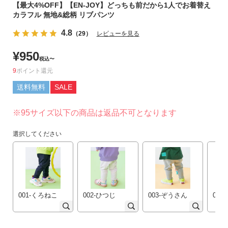
【最大4%OFF】【EN-JOY】どっちも前だから1人でお着替え
リ
カラフル 無地&総柄 リブパンツ
か
ら
4.8
（29）
レビューを見る
探
¥
950
す
税込
〜
9
ポイント
ラ
送料無料
SALE
ン
キ
※95サイズ以下の商品は返品不可となります
ン
グ
選択してください
か
ら
探
す
001-くろねこ
002-ひつじ
003-ぞうさん
004
新
作
か