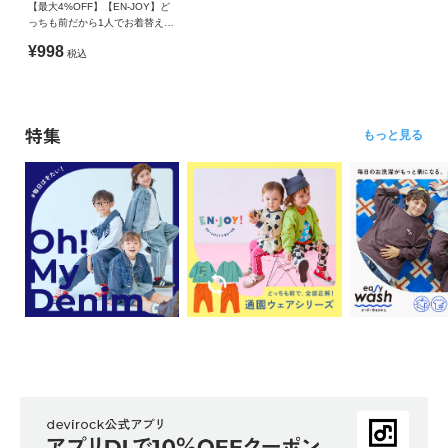
【最大4%OFF】【EN-JOY】ど
っちも前だから1人でお着替え
カラフル 無地&総柄 リブパンツ
¥998
税込
特集
もっと見る