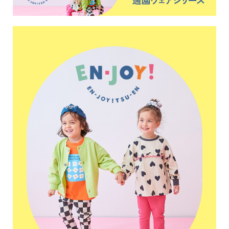
イ
ド・
ヘ
ル
プ
デ
ビ
ロ
ッ
ク
に
つ
い
て
お
買
い
物