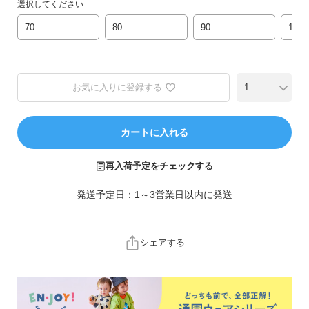
ら
選択してください
探
70
80
90
100
す
特
集
お気に入りに登録する
か
ら
探
カートに入れる
す
再入荷予定をチェックする
子
発送予定日：1～3営業日以内に発送
ど
も
服
シェアする
コ
ラ
ム
ガ