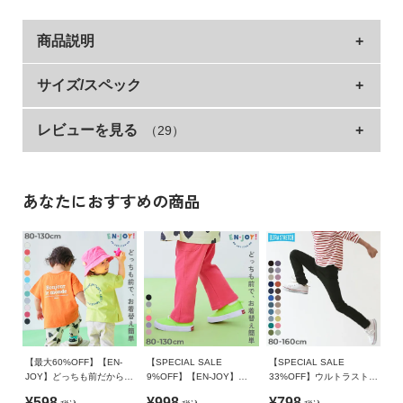
商品説明
親も子もHAPPYになれる！
サイズ/スペック
まいにち通園する子どもたちに向けた、devirockの"EN-JOY！
レビューを見る
（29）
サイズ
ウエスト
総丈
股下
もも幅
TSU-EN"シリーズ。
「できた！」が自信になる服。自分でえらんだ服を自分で着る
70cm
39
39
21.7
17.1
まいにちを。
80cm
40
42.5
23.9
18.7
あなたにおすすめの商品
90cm
42
49
29.3
19.7
おやこに嬉しい6POINT
100cm
44
56
35.3
20.7
・前後どちらでも着られる
110cm
46
63
41.1
21.7
1人でお着替えしても、どっちも正解。
120cm
49
69.5
46.4
22.9
ママ・パパも前後ろを気にせずさっと着せられる。
ハンカチを入れられるサイドポケットつき。
130cm
52
75.5
51.3
24.1
【最大60%OFF】【EN-
【SPECIAL SALE
【SPECIAL SALE
»サイズガイド
・おなかすっぽり
JOY】どっちも前だから1
9%OFF】【EN-JOY】ど
33%OFF】ウルトラストレ
股上が深めでおむつやパンツがはみ出さない。
人でお着替え カラフル 半
っちも前だから1人でお着
ッチパンツ(やわらかタッ
素材・仕様
¥598
¥998
¥798