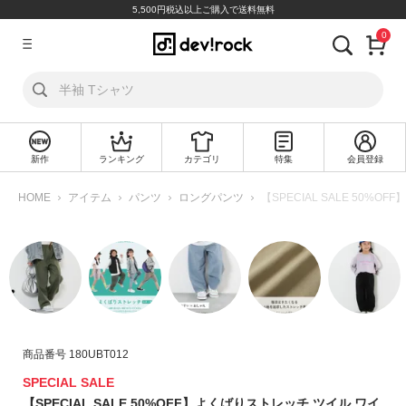
5,500円税込以上ご購入で送料無料
0
ア
カ
ウ
ン
ト
新作
ランキング
カテゴリ
特集
会員登録
ロ
新
グ
規
HOME
アイテム
パンツ
ロングパンツ
【SPECIAL SALE 50
イ
会
ン
員
登
録
探
す
商品番号
180UBT012
カ
テ
SPECIAL SALE
ゴ
【SPECIAL SALE 50%OFF】よくばりストレッチ ツイル ワイ