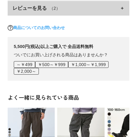
立体感が出るようにディテールにこだわりました。
イ
レビューを見る
（2）
サイズ
ウエスト
総丈
股下
もも幅
ド・
ヘ
■シリーズ
100cm
44
56.1
34.2
24.8
ル
プ
商品についてのお問い合わせ
110cm
46
63.2
40.2
25.7
動きやすさもおしゃれも、よくばりに。
120cm
49
69.7
45.7
27
デ
公園で遊ぶ日も、家族でおでかけする日も。
5,500円(税込)以上ご購入で 全品送料無料
130cm
52
76.3
51.2
28.3
ビ
どんなときにもはかせられる。
ついでにお買い上げされる商品はありませんか？
ロ
140cm
54
83.4
56.7
30.1
ッ
～￥499
￥500～￥999
￥1,000～￥1,999
そんなdevirockのよくばりストレッチシリーズ。
150cm
57
90.5
62.2
31.9
ク
￥2,000～
に
160cm
59
96.7
66.7
33.7
きちんと見えする素材なのに、しっかりストレッチ。
つ
デザインバリエーションも豊富だから、シーン、シーズン問わ
»サイズガイド
い
ずにはかせられる。
て
よく一緒に見られている商品
素材・仕様
「もうこれしかはかせたくない！」
レーヨン75% ナイロン20% ポリウレタン5%
お
よくばりなママ・パパは、きっとそう思うはず。
買
生産国
い
■素材
CHINA
物
毎日はきたくなる着心地を追求したストレッチ素材