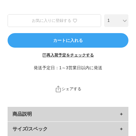
ら
探
す
お気に入りに登録する
特
集
カートに入れる
か
ら
再入荷予定をチェックする
探
す
発送予定日：1～3営業日以内に発送
子
ど
シェアする
も
服
コ
商品説明
ラ
ム
動きやすさとおしゃれさをよくばったワイドパンツ。
サイズ/スペック
ガ