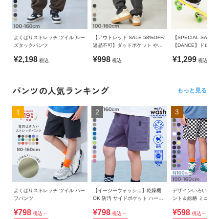
ガ
備考
イ
少し厚みがあり、さらっとした風合いが心地よい素材。
ド
洗濯方法
しっかりストレッチが効いているので動きやすいのも魅力です
洗濯機洗い可(弱い洗濯処理) / 漂白剤使用不可 / 乾燥機使用不
よくばりストレッチ ツイル ルー
【アウトレット SALE 58%OFF/
【SPECIAL SALE 
ズタックパンツ
返品不可】ダッドポケット やわ
【DANCE】ドロー
可 / 日陰つり干し/ 洗濯ネット使用
よ
伸縮性：あり
らかコーデュロイ風ストレッチ
パンツ
¥2,198
¥998
¥1,299
く
税込
税込
税込
パンツ
ご注意事項
あ
■スタイリング
・摩擦や水、汗などで色が移ることがあります。ご注意くだ
る
パンツの人気ランキング
トレンド感はありつつ、着こなしやすいパンツなので、どんな
さい。
もっと見る
ご
トップスとも相性〇
・平置きにて採寸しているため、サイズや形に多少の誤差が
質
1
2
3
プリントTシャツを合わせてカジュアルに着こなしたり、トレ
生じる場合がございます。あらかじめご了承ください。
問
ンドトップスを合わせてとことんおしゃれを楽しんでみたり
・生産時期により、多少色味が異なる場合がございますが、
と、お気に入りのスタイルを見つけてみてください。
素材・サイズ等の品質に違いはございません。
FOLLOW
よくばりストレッチ ツイル ハー
【イージーウォッシュ】乾燥機
デザインいろいろ 
フパンツ
OK 防汚 サイドポケット ハーフ
ント＆総柄 ミニ裏
パンツ
ツ
¥798
¥798
¥598
税込～
税込～
税込～