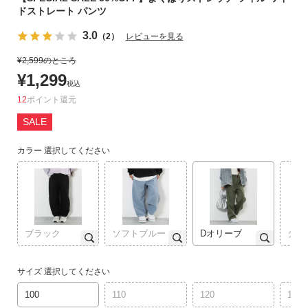
ドストレート パンツ
リ
か
3.0
（2）
レビューを見る
ら
探
¥
2,599
のところ
す
¥
1,299
税込
12
ポイント
ラ
SALE
ン
キ
カラー
選択してください
ン
グ
か
ら
探
す
ブラック
ソフトブルー
Dオリーブ
ダー
新
サイズ
選択してください
作
100
110
120
130
か