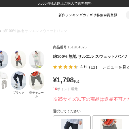
5,500円税込以上ご購入で送料無料
新作
ランキング
カテゴリ
特集
会員登録
綿100% 無地 サルエル スウェットパンツ
商品番号
161UBT025
綿100% 無地 サルエル スウェットパンツ
4.6
（11）
レビューを見
¥
1,798
税込
16
ポイント
ブラック
杢チャコー
ル
※95サイズ以下の商品は返品不可と
選択してください