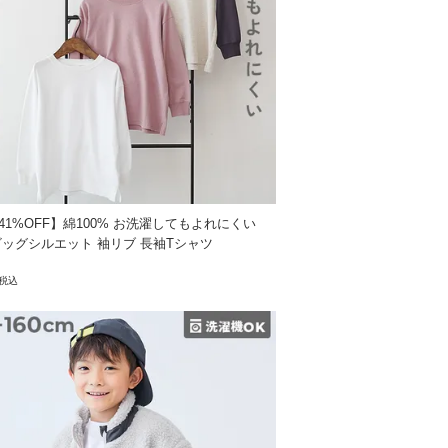
41%OFF】綿100% お洗濯してもよれにくい
ビッグシルエット 袖リブ 長袖Tシャツ
税込