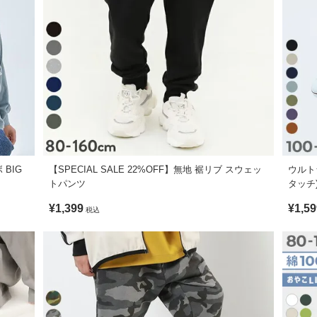
57
91.3
62.
59
97.9
67.
ーデにもおすすめ。
として取り入れると、今っぽい印象の着こなしに仕上がります。
ン5%
 BIG
【SPECIAL SALE 22%OFF】無地 裾リブ スウェッ
ウルト
トパンツ
タッチ
¥1,399
¥1,59
税込
不可 / 乾燥機使用不可 / 日陰つり干し/ 洗濯ネット使用
ます。ご注意ください。
形に多少の誤差が生じる場合があります。あらかじめご了承ください。