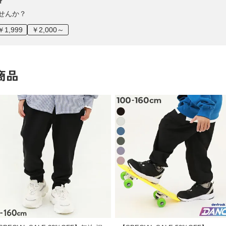
料
せんか？
￥1,999
￥2,000～
商品