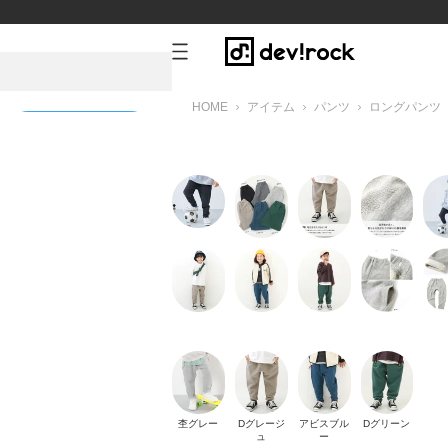
HOME
アイテム
パンツ
ロングパンツ
新規会員登録
杢グレー
Dグレージ
アビスブル
Dグリーン
ュ
ー