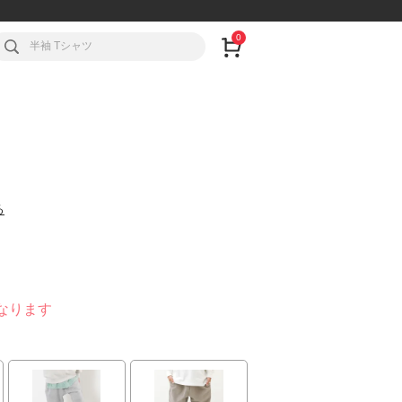
0
る
なります