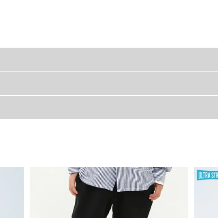
ル スウェットパンツ』
ウエスト
総丈
股
ぐりの深さにこだわりました。
こなれ感も演出。
40
41.6
21.
イテムです。
42
48.6
27.
44
57.2
34.
%裏毛素材
46
64.2
39.
49
70.7
45.
良く汗ばむ日でも快適な着心地。
やすく、動きやすいのも魅力です。
52
77.3
51
54
84.3
56.