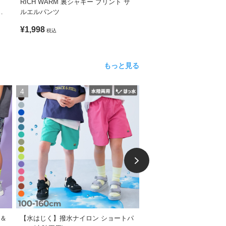
RICH WARM 裏シャギー プリント サ
よくばりストレッチ ツイル
ン
ルエルパンツ
ックパンツ
¥1,998
¥2,198
税込
税込
もっと見る
4
5
ト＆
【水はじく】撥水ナイロン ショートパ
【涼感 サラッとメッシュ】