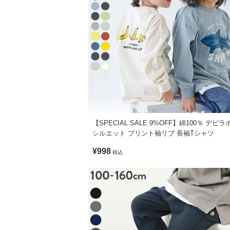
伸縮性：あり
150cm
■スタイリング
160cm
通園通学着としてはもちろん、お出かけコ
柄シャツやカラーアイテムをアクセントと
素材・仕様
本体：綿100% / リブ：綿95% ポリウレタ
生産国
CHINA
【SPECIAL SALE 9%OFF】綿100％ デビラボ
シルエット プリント袖リブ 長袖Tシャツ
備考
¥998
税込
洗濯方法
洗濯機洗い可(デリケート洗い) / 漂白剤使用
ご注意事項
・乾燥機のご使用はお避けください。
・摩擦や水、汗などで色が移ることがあり
・平置きにて採寸しているため、サイズや