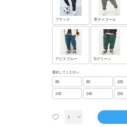
ブラック
杢チャコール
アビスブルー
Dグリーン
選択してください
80
90
100
130
140
150