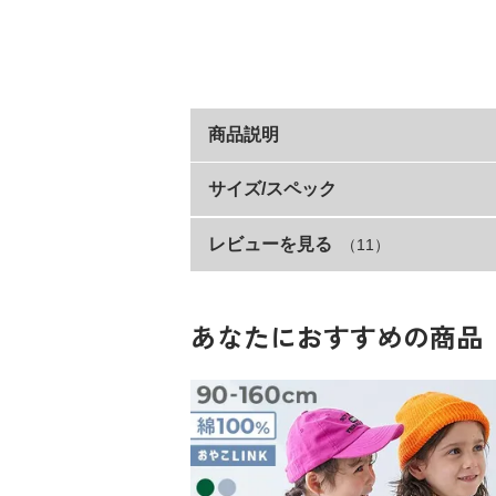
商品説明
毎日はきたい『綿100% 無地 サルエ
サイズ/スペック
レビューを見る
（11）
サイズ
着こなしやすく、動きやすくなるよう、股
裾に向けて細くなるバルーンシルエットで
80cm
はくだけでコーデの主役になるおしゃれア
90cm
あなたにおすすめの商品
■素材
100cm
吸汗性が良く、柔らかな肌ざわりの綿100
110cm
120cm
裏がパイル状になっているので、吸汗性が
程よい厚みがあり、長いシーズン着まわし
130cm
140cm