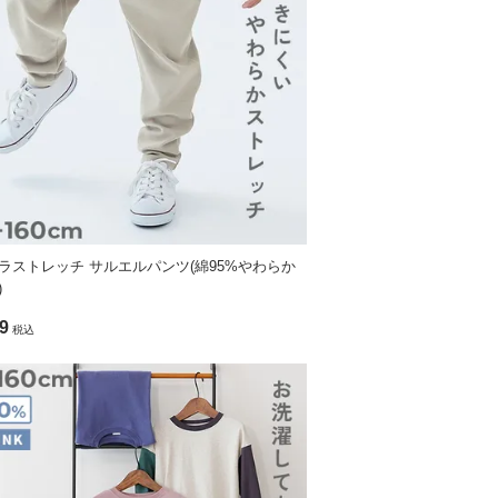
1
31
2
32.5
»サイズガイド
ラストレッチ サルエルパンツ(綿95%やわらか
)
9
税込