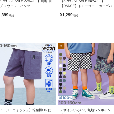
SPECIAL SALE 22%OFF】無地 裾
【SPECIAL SALE 50%OFF】
ブ スウェットパンツ
【DANCE】ドローコード カーゴパ
ツ
1,399
¥1,299
税込
税込
3
イージーウォッシュ】乾燥機OK 防
デザインいろいろ 無地ワンポイン