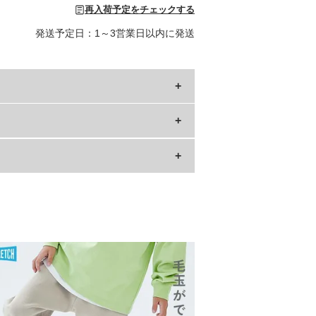
再入荷予定をチェックする
発送予定日：1～3営業日以内に発送
下
もも幅
8
20.5
4
22
4
23.5
9
25
4
26.5
28
6
29.5