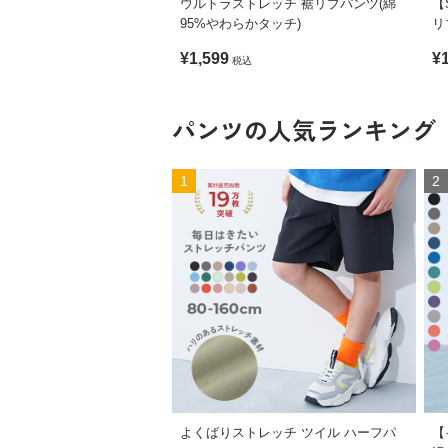
ウルトラストレッチ 裾リブパンツ(綿
【
95%やわらかタッチ)
リ
¥1,599
¥
税込
パンツの人気ランキング
1
2
よくばりストレッチ ツイル ハーフパ
【