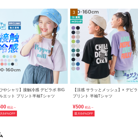
3
ひやシャリ】接触冷感 デビラボ BIG
【涼感 サラッとメッシュ】× デビ
ルエット プリント半袖Tシャツ
プリント 半袖Tシャツ
500
¥500
税込～
税込～
大64%OFF
最大64%OFF
ム