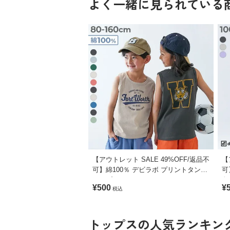
よく一緒に見られている
【アウトレット SALE 49%OFF/返品不
【
可】綿100％ デビラボ プリントタンク
可
トップ
色
¥500
¥
税込
タ
トップスの人気ランキン