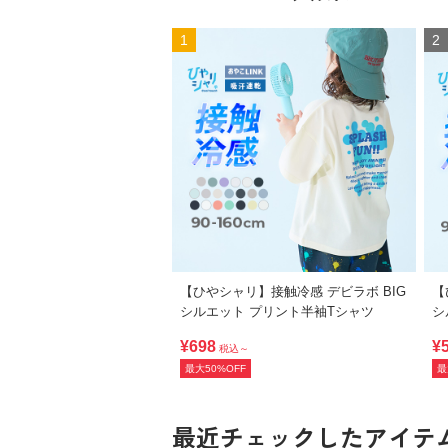
1
2
【ひやシャリ】接触冷感 デビラボ BIG
【
シルエット プリント半袖Tシャツ
シ
¥698
¥
税込～
最大50%OFF
最
最近チェックしたアイテ