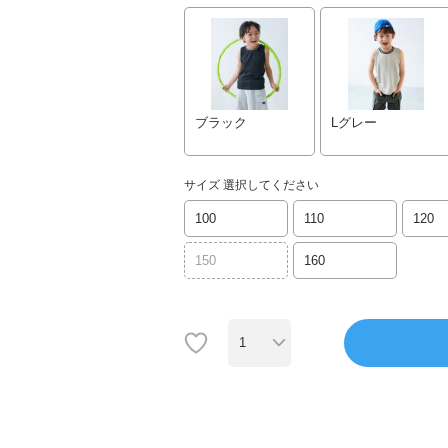
ブラック
Lグレー
サイズ
選択してください
100
110
120
150
160