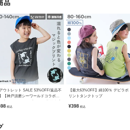
商品
アウトレット SALE 53%OFF/返品不
【最大63%OFF】綿100％ デビラボ
】【神戸須磨シーワールドコラボ】
リントタンクトップ
が変わるマジックプリント 接触冷感
598
¥398
税込
税込
ンクトップ
グ