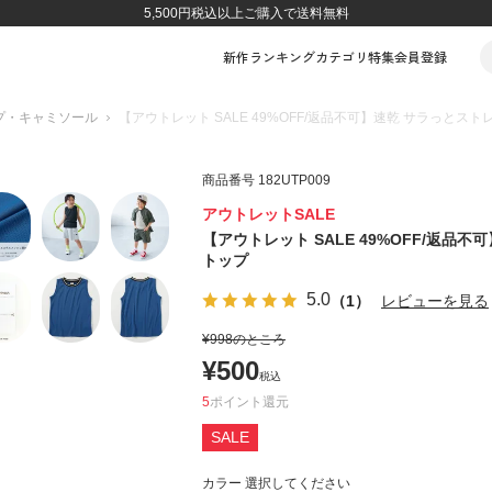
5,500円税込以上ご購入で送料無料
新作
ランキング
カテゴリ
特集
会員登録
プ・キャミソール
【アウトレット SALE 49%OFF/返品不可】速乾 サラっとス
商品番号
182UTP009
アウトレットSALE
【アウトレット SALE 49%OFF/返品
トップ
5.0
（1）
レビューを見る
¥
998
のところ
¥
500
税込
5
ポイント
SALE
カラー
選択してください