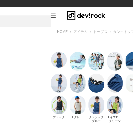
HOME
アイテム
トップス
タンクトッ
新規会員登録
ーン
ブラック
Lグレー
クラシック
Lイエロー
ブルー
グリーン