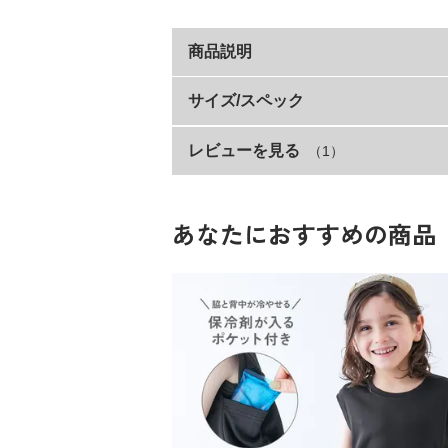
商品説明
首元のラインがポイントのタンクトッ
サイズ/スペック
インナーとしても、トップスとしても着用
レビューを見る
（1）
サイズ
■シリーズ
100cm
110cm
あなたにおすすめの商品
「涼しく、おしゃれ。」が夏の新ルール
120cm
アイスみたいに溶けてしまいそうな日も、
130cm
少しでも快適に夏を過ごしてほしいけれど
140cm
なら、どっちも欲張ったっていいんじゃな
150cm
160cm
サラっとストレッチシリーズを着て、「涼
■素材
素材・仕様