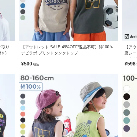
が取り
【アウトレット SALE 49%OFF/返品不可】綿100％
【アウ
付き)
デビラボ プリントタンクトップ
磨シー
ト 接
¥500
¥598
税込