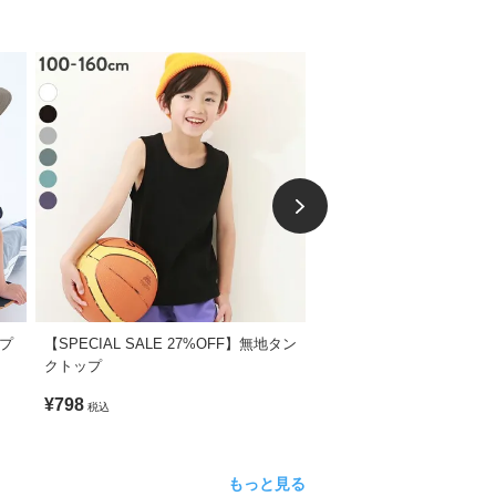
 プ
【SPECIAL SALE 27%OFF】無地タン
【アウトレット SALE 49
クトップ
可】デビラボ プリントタ
¥798
¥500
税込
税込
もっと見る