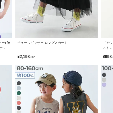
。
きやすいのも魅力です。
ィー) 脇
チュールギャザー ロングスカート
【アウ
ッシュ
ストレ
ンツを合わせてカジュアルに。
不可 / 乾燥機使用不可 / 日陰つり干し/ 洗濯ネット使用
どを羽織って首元から配色をチラッと見せるのがおすすめです。
¥2,198
¥698
税込
ます。ご注意ください。
形に多少の誤差が生じる場合がございます。あらかじめご了承ください
がございますが、素材・サイズ等の品質に違いはございません。