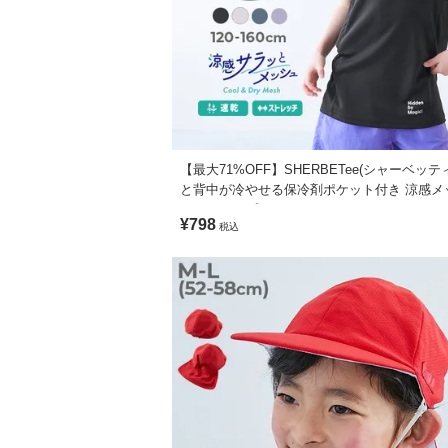
速乾機能付き、ポリエステルメッシュ素材
ポリエステル100%
通気性に優れ、さらっとした着心地が特徴
生産国
しっかりストレッチが効いているので、動
CHINA
伸縮性：あり
備考
■スタイリング
【最大71%OFF】SHERBETee(シャーベッテ
洗濯方法
と背中が冷やせる保冷剤ポケット付き 涼感メ
トップスとして着用するときは、ハーフパ
洗濯機洗い可(デリケート洗い) / 漂白剤使用
タンクトップ
インナーとして着用するときは、シャツな
¥798
税込
ご注意事項
・摩擦や水、汗などで色が移ることがあり
・平置きにて採寸しているため、サイズや
・生産時期により、多少色味が異なる場合