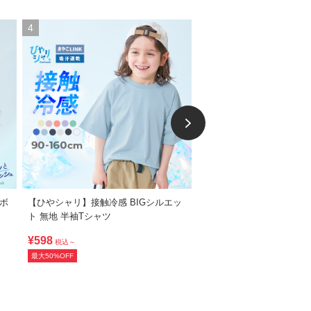
4
5
ラボ
【ひやシャリ】接触冷感 BIGシルエッ
綿100％ デビラボ BIGシ
ト 無地 半袖Tシャツ
ント半袖Tシャツ
¥598
¥398
税込～
税込～
最大50%OFF
最大60%OFF