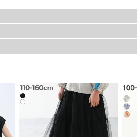
プ。
できるアイテムです。
着丈
身幅
40
30
43
32
46
34
汗びっちょりで遊んでいるキミ。
50
36
、おしゃれだって妥協したくない。
54
38
い？
58
40
60
42
しく、おしゃれ。」がこれからの夏の新ルール。