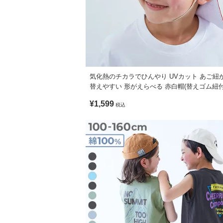
気化熱のチカラでひんやり UVカット あご紐
替えやすい 形がえらべる 赤白帽(替えゴム紐
¥1,599
税込