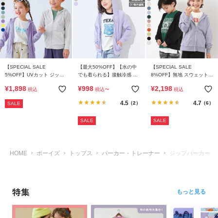
リ
か
ら
探
す
【SPECIAL SALE
【最大50%OFF】【水の中
【SPECIAL SALE
5%OFF】UVカット ジップ
でも着られる】接触冷感 UV
8%OFF】無地 スウェット
ラ
パーカー
カット ジップパーカー
ジップパーカー
ン
¥
1,898
¥
998
¥
2,198
税込
税込
〜
税込
キ
4.5
4.7
（2）
（6）
SALE
ン
グ
SALE
SALE
か
ら
探
HOME
ボーイズ
トップス
パーカー・トレーナー
ジップパーカー
す
新
特集
もっと見る
作
か