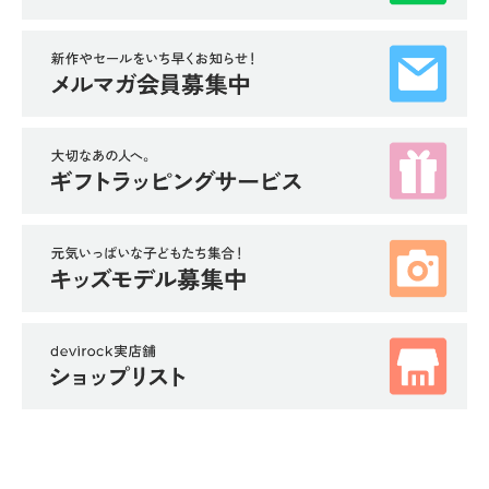
イ
ド・
ヘ
ル
プ
デ
ビ
ロ
ッ
ク
に
つ
い
て
お
買
い
物