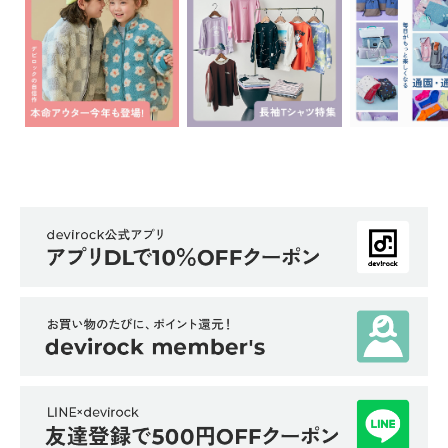
ら
探
す
特
集
か
ら
探
す
子
ど
も
服
コ
ラ
ム
ガ