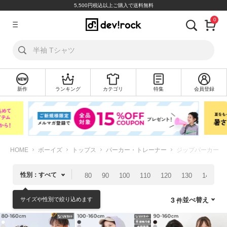
5,500円税込以上ご購入で送料無料
0
ア
カ
ウ
ン
ト
新作
ランキング
カテゴリ
特集
会員登録
ロ
新
グ
規
イ
会
ン
員
登
録
HOME
ボーイズ
トップス
パーカー・トレーナー
ジップパーカー
探
性別：すべて
80
90
100
110
120
130
140
1
す
サイズや性別で絞り込めます
並べ替え
3
カ
テ
ゴ