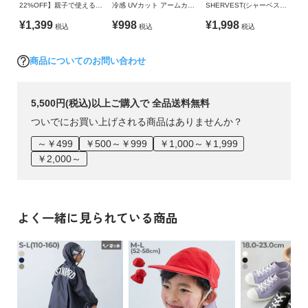
22%OFF】親子で使える
冷感 UVカット アームカバ
SHERVEST(シャーベスト)
UVカット マシンウォッシ
ー
親子で使える 脇・背中を
¥1,399
¥998
¥1,998
税込
税込
税込
ャブル キャップ
冷やせる メッシュベスト
商品についてのお問い合わせ
5,500円(税込)以上ご購入で 全品送料無料
ついでにお買い上げされる商品はありませんか？
～￥499
￥500～￥999
￥1,000～￥1,999
￥2,000～
よく一緒に見られている商品