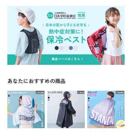
お子さま1人でも持ちやすい、軽量で丈夫なグラスファイバー
50
26
205
25
50
イ
の骨を使用したのもポイント。
ド・
»サイズガイド
ヘ
これからの季節、1人1本は持っておきたいアイテムです。
ル
素材・仕様
プ
生地：ポリエステル100％(裏面：ポリウレタンコーティン
・表面に撥水加工を施しているので、水を弾きやすくなってい
グ） 親骨：長さ50cm
ます。
デ
・紫外線遮蔽率100％
ビ
生産国
・遮熱効果あり
ロ
ッ
CHINA
ク
に
備考
つ
あなたにおすすめの商品
ご注意事項
い
・縫製品のため、仕上がり、サイズにばらつきがございま
て
す。
・色落ち、色移りする可能性がございますので、ご使用後は
お
十分に乾燥させてください。
買
・プリントは永久的なものではなく、摩擦や摩耗により、
い
徐々に薄れたり剥離したりする場合がございます。
物
・乳幼児の手の届かない場所に保管してください。