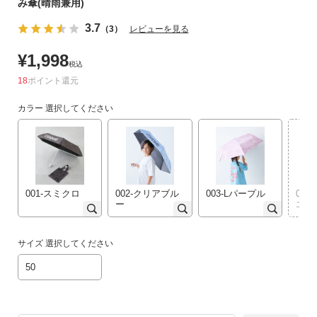
み傘(晴雨兼用)
リ
3.7
か
（3）
レビューを見る
ら
¥
1,998
探
税込
す
18
ポイント
カラー
選択してください
ラ
ン
キ
ン
グ
か
001-スミクロ
002-クリアブル
003-Lパープル
00
ー
エロ
ら
探
す
サイズ
選択してください
50
新
作
か