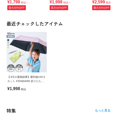
¥1,798
¥1,998
¥2,599
税込～
税込～
税込～
最大40%OFF
最大44%OFF
最大33%OFF
最近チェックしたアイテム
【-9℃の遮熱効果】紫外線100％
カット STANDARD 折りたたみ
傘(晴雨兼用)
¥1,998
税込
特集
もっと見る