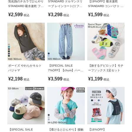
ガ
気化熱のチカラでひんやり
STANDARD ドルマンスリ
【19%OFF】吸水速乾
・破棄する際は、各自治体の指示に従い分別してください。
STANDARD 吸水速乾 フー
ーブ レインコート(リフレ
STANDARD コンパクト ラ
イ
・平置きにて採寸しているため、サイズや形に多少の誤差が
ドポンチョ(パッケージ付
クター付き)
ップタオル 80cm
ド
¥2,599
¥3,298
¥1,599
生じる場合があります。あらかじめご了承ください。
税込
税込
税込
き）
・生産時期により、多少色味が異なる場合がございますが、
素材・サイズ等の品質に違いはございません。
よ
・ご使用のパソコンやブラウザの環境により、実際の色とは
く
多少異なる場合がございます。
あ
る
ご
質
ボーイズ やわらかキルト
【SPECIAL SALE
【旅するデビロック】モチ
問
パジャマ
7%OFF】【chum】ハート
ーフソックス 2足セット
刺繍 着映え デニムパンツ
¥2,198
¥3,599
¥1,199
税込
税込
税込
FOLLOW
【SPECIAL SALE
【着けるとひんやり】接触
【16%OFF】