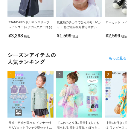
STANDARD ドルマンスリーブ
気化熱のチカラでひんやり UVカ
ローカット レイン
レインコート(リフレクター付き)
ット あご紐が取り替えやすい 形
がえらべる 赤白帽(替えゴム紐付
¥3,298
¥1,599
¥2,599
税込
税込
税込
き)
シーズンアイテムの
もっと見る
人気ランキング
1
2
3
長袖・半袖が選べる インナー付
【ふわっと立体2重帯】1人でも
【帯2本付きで華や
き UVカット Tシャツ型セットア
着られる 着付け簡単 すぽっと
け ワンピースにもな
ップ水着
ワンピース型浴衣
ト浴衣