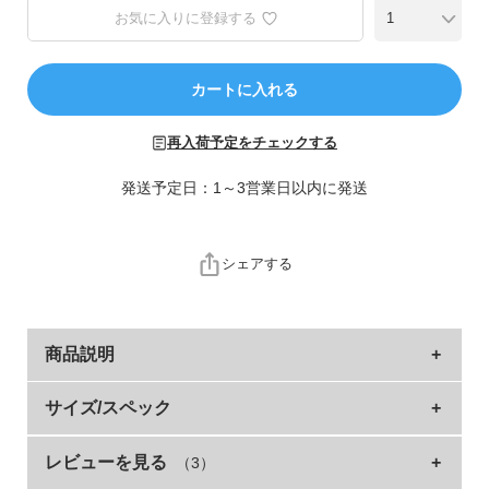
ら
お気に入りに登録する
探
す
カートに入れる
特
集
再入荷予定をチェックする
か
ら
発送予定日：1～3営業日以内に発送
探
す
シェアする
子
ど
も
商品説明
服
コ
突然の雨に準備しておきたい、折り畳み傘
サイズ/スペック
ラ
ム
晴れの日にもうれしい"遮熱効果"や"UVカット"など機能性も兼
レビューを見る
（3）
サイズ
収納袋 全長
重さ(g)
折り畳み時 長さ
傘骨 長さ
ね備えているので、日傘としても役立ちます。
ガ