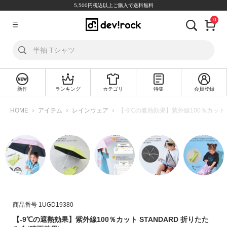
5,500円税込以上ご購入で送料無料
0
ア
カ
ウ
ン
ト
新作
ランキング
カテゴリ
特集
会員登録
ロ
新
グ
規
HOME
アイテム
レインウェア
【-9℃の遮熱効果】紫外線100％カット 
イ
会
ン
員
登
録
探
す
カ
商品番号
1UGD19380
テ
【-9℃の遮熱効果】紫外線100％カット STANDARD 折りたた
ゴ