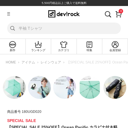
5,500円税込以上ご購入で送料無料
0
ア
カ
ウ
ン
ト
新作
ランキング
カテゴリ
特集
会員登録
ロ
新
グ
規
HOME
アイテム
レインウェア
【SPECIAL SALE 25%OFF】Ocea
イ
会
ン
員
登
録
探
す
商品番号
180UGD020
カ
テ
SPECIAL SALE
ゴ
【SPECIAL SALE 25%OFF】Ocean Pacific カラビナ付き軽