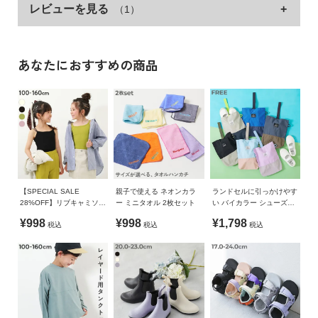
ガ
レビューを見る
（1）
イ
ド
あなたにおすすめの商品
よ
く
あ
る
ご
質
問
【SPECIAL SALE
親子で使える ネオンカラ
ランドセルに引っかけやす
FOLLOW
28%OFF】リブキャミソー
ー ミニタオル 2枚セット
い バイカラー シューズバ
ル(140cm以上カップ付き)
ッグ
¥998
¥998
¥1,798
税込
税込
税込