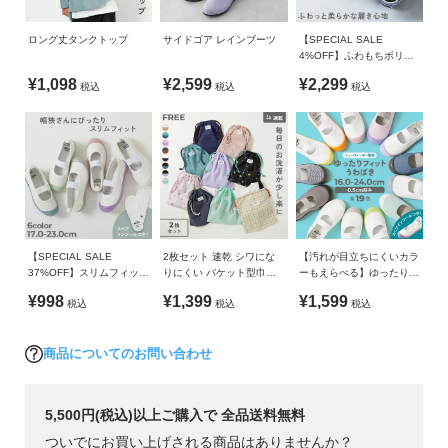
ロング丈タンクトップ
サイドゴア レインブーツ
【SPECIAL SALE
4%OFF】ふわもちボリュ
ームソール スポーツサン
¥1,098
¥2,599
¥2,299
税込
税込
税込
ダル
【SPECIAL SALE
2枚セット 速乾 シワにな
【汚れが目立ちにくいカラ
37%OFF】スリムフィット
りにくい バケット型巾着
ーもえらべる】ゆったりフ
上履き(上靴) インソール2
大サイズ
ィット 上履き（上靴） イ
¥998
¥1,399
¥1,599
税込
税込
税込
枚付き
ンソール2枚付き
商品についてのお問い合わせ
5,500円(税込)以上ご購入で 全品送料無料
ついでにお買い上げされる商品はありませんか？