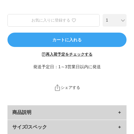
ら
探
す
お気に入りに登録する
特
集
カートに入れる
か
ら
再入荷予定をチェックする
探
す
発送予定日：1～3営業日以内に発送
子
ど
シェアする
も
服
コ
商品説明
ラ
ム
突然の雨が増える夏にかけて準備しておきたい、折り
サイズ/スペック
ガ