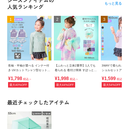
シーズンアイテムの
もっと見る
人気ランキング
1
2
3
長袖・半袖が選べる インナー付
【ふわっと立体2重帯】1人でも
3WAYで着られる U
き UVカット Tシャツ型セットア
着られる 着付け簡単 すぽっと
ショルセットアップ
ップ水着
ワンピース型浴衣
¥1,798
¥1,998
¥1,599
税込～
税込～
税込～
最大40%OFF
最大44%OFF
最大54%OFF
最近チェックしたアイテム