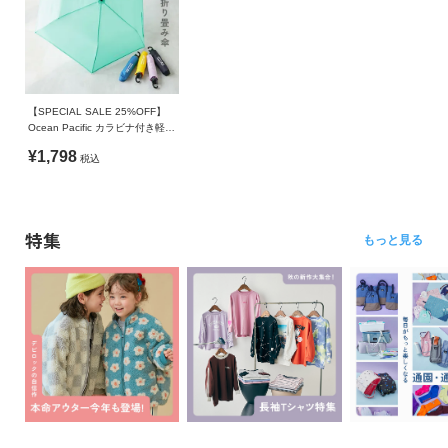
【SPECIAL SALE 25%OFF】
Ocean Pacific カラビナ付き軽量
折り畳み傘(晴雨兼用)
¥1,798
税込
特集
もっと見る