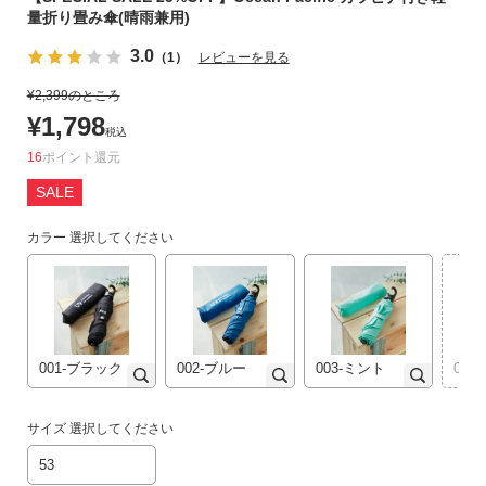
量折り畳み傘(晴雨兼用)
リ
か
3.0
（1）
レビューを見る
ら
探
¥
2,399
のところ
す
¥
1,798
税込
16
ポイント
ラ
SALE
ン
キ
カラー
選択してください
ン
グ
か
ら
探
す
001-ブラック
002-ブルー
003-ミント
00
新
サイズ
選択してください
作
53
か