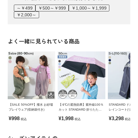
～￥499
￥500～￥999
￥1,000～￥1,999
￥2,000～
よく一緒に見られている商品
【SALE 50%OFF】撥水 お砂場
【-9℃の遮熱効果】紫外線100％
STANDARD ドル
プレイウェア(収納袋付き)
カット STANDARD 折りたたみ
レインコート(リフレ
傘(晴雨兼用)
¥998
¥1,998
¥3,298
税込
税込
税込