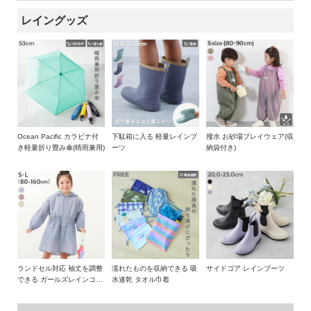
畳み傘。
イ
サイズ
傘骨 長さ
折り畳み時 長さ
重さ(g)
収納袋 全長
レイングッズ
ド・
晴れの日にもうれしい"遮熱効果"や"UVカット"など機能性も兼
ヘ
ね備えているので、日傘としても役立ちます。
53cm
53
29
200
23
ル
お子さま1人でも持ちやすい、軽量で丈夫なグラスファイバー
プ
»サイズガイド
の骨を使用したのもポイント。
回転式のカラナビ付きで、鞄や机のフックに引っ掛けられる仕
生産国
デ
様も魅力。
ビ
CHINA
これからの季節、1人1本は持っておきたいアイテムです。
ロ
Ocean Pacific カラビナ付
下駄箱に入る 軽量レインブ
撥水 お砂場プレイウェア(収
ッ
・表面に撥水加工を施しているので、水を弾きやすくなってい
き軽量折り畳み傘(晴雨兼用)
ーツ
納袋付き)
ク
ます。
に
・紫外線遮蔽率90%以上
つ
・遮光率99%以上
い
・遮熱効果あり
て
お
買
ランドセル対応 袖丈を調整
濡れたものを収納できる 吸
サイドゴア レインブーツ
できる ガールズレインコー
水速乾 タオル巾着
い
ト(収納袋付き)
物