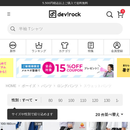
5,500円税込以上ご購入で送料無料
0
ア
カ
ウ
ン
ト
新作
ランキング
カテゴリ
特集
会員登録
ロ
新
グ
規
イ
会
ン
員
登
録
HOME
ボーイズ
パンツ
ロングパンツ
スウェットパンツ
探
性別：すべて
80
90
100
110
120
130
140
1
す
サイズや性別で絞り込めます
並べ替え
20
カ
テ
ゴ