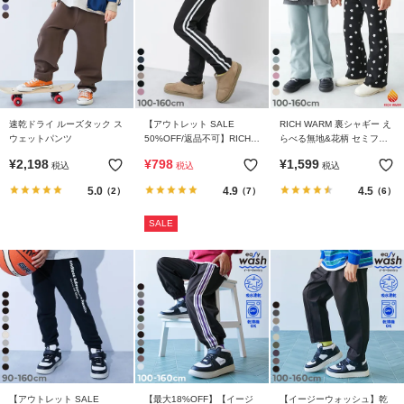
リ
か
ら
探
す
速乾ドライ ルーズタック ス
【アウトレット SALE
RICH WARM 裏シャギー え
ウェットパンツ
50%OFF/返品不可】RICH
らべる無地&花柄 セミフレ
ラ
WARM 裏シャギー ラインパ
アパンツ
ン
¥
2,198
¥
798
¥
1,599
税込
税込
税込
ンツ
キ
5.0
4.9
4.5
（2）
（7）
（6）
ン
グ
SALE
か
ら
探
す
新
作
か
【アウトレット SALE
【最大18%OFF】【イージ
【イージーウォッシュ】乾