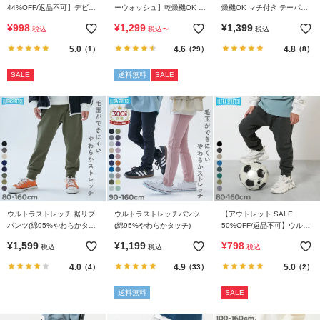
ら
44%OFF/返品不可】デビラ
ーウォッシュ】乾燥機OK え
燥機OK マチ付き テーパー
探
ボ プリント スウェットパン
らべるデザイン アソートパ
ドパンツ
¥
998
¥
1,299
¥
1,399
税込
税込
〜
税込
ツ
ンツ
す
5.0
4.6
4.8
（1）
（29）
（8）
特
SALE
送料無料
SALE
集
か
ら
探
す
子
ど
ウルトラストレッチ 裾リブ
ウルトラストレッチパンツ
【アウトレット SALE
も
パンツ(綿95%やわらかタッ
(綿95%やわらかタッチ)
50%OFF/返品不可】ウルト
服
チ)
ラストレッチ 裾リブパンツ
¥
1,599
¥
1,199
¥
798
税込
税込
税込
(やわらかタッチ)
コ
4.0
4.9
5.0
ラ
（4）
（33）
（2）
ム
送料無料
SALE
ガ