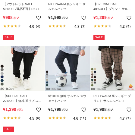
ガ
【アウトレット SALE
RICH WARM 裏シャギー サ
【SPECIAL SALE
イ
50%OFF/返品不可】RICH
ルエルパンツ
40%OFF】プリント サルエ
WARM 裏シャギー 裾リブパ
ル スウェットパンツ
ド
¥
998
¥
1,998
¥
1,299
税込
税込
税込
ンツ
4.0
4.7
4.2
（4）
（3）
（5）
よ
く
SALE
SALE
あ
る
ご
質
問
FOLLOW
【SPECIAL SALE
綿100% 無地 サルエル スウ
RICH WARM 裏シャギー プ
22%OFF】無地 裾リブ スウ
ェットパンツ
リント サルエルパンツ
ェットパンツ
¥
1,399
¥
1,798
¥
1,998
税込
税込
税込
4.5
4.6
4.7
（6）
（11）
（7）
SALE