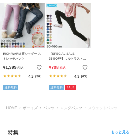
RICH WARM 裏シャギー ス
【SPECIAL SALE
トレッチパンツ
33%OFF】ウルトラストレ
ッチパンツ(やわらかタッチ)
¥
1,399
¥
798
税込
税込
4.3
4.3
（50）
（63）
送料無料
送料無料
SALE
HOME
ボーイズ
パンツ
ロングパンツ
スウェットパンツ
特集
もっと見る