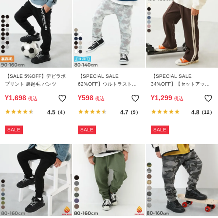
イ
ド・
ヘ
ル
プ
デ
ビ
【SALE 5%OFF】デビラボ
【SPECIAL SALE
【SPECIAL SALE
プリント 裏起毛 パンツ
62%OFF】ウルトラストレ
34%OFF】【セットアップ
ロ
ッチ 総柄パンツ(やわらかタ
可能】サイドライン ワイド
¥
1,698
¥
598
¥
1,299
ッ
税込
税込
税込
ッチ)
パンツ
ク
4.5
4.7
4.8
（4）
（9）
（12）
に
つ
SALE
SALE
SALE
い
て
お
買
い
物