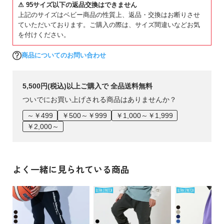
⚠ 95サイズ以下の返品交換はできません
上記のサイズはベビー商品の性質上、返品・交換はお断りさせ
■素材
ていただいております。ご購入の際は、サイズ間違いなどお気
を付けください。
毎日はきたくなる着心地を追及したストレッチ素材
商品についてのお問い合わせ
表面感のあるカットソー素材。
しっかり伸縮するので、お子さま1人でもお着替え楽々。
締め付けを感じにくい快適な着心地です。
5,500円(税込)以上ご購入で 全品送料無料
また、軽い生地を使用することで脱水時間の短縮を実現。（当
ついでにお買い上げされる商品はありませんか？
社比）
ママ、パパにとっても嬉しいポイントです。
～￥499
￥500～￥999
￥1,000～￥1,999
￥2,000～
伸縮性：あり
■スタイリング
よく一緒に見られている商品
ボトムスを主役に、ゆるっとしたシルエットのシンプルなトッ
プスを合わせるのが〇
程よく子どもらしさを残した、トレンド感のあるコーディネー
トが完成します。