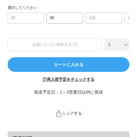
ら
選択してください
探
す
80
90
100
110
特
集
お気に入りに登録する
か
ら
探
カートに入れる
す
再入荷予定をチェックする
子
ど
発送予定日：1～3営業日以内に発送
も
服
コ
シェアする
ラ
ム
ガ