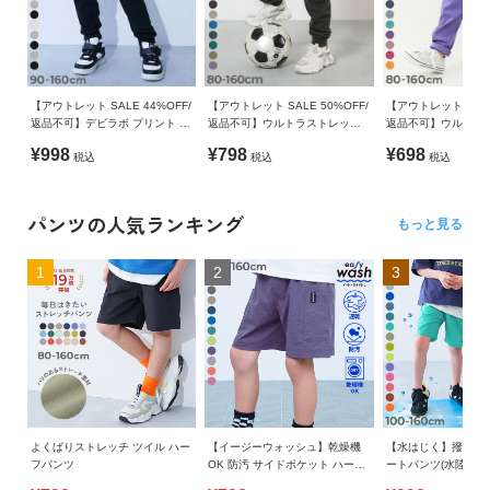
【アウトレット SALE 44%OFF/
【アウトレット SALE 50%OFF/
【アウトレット SALE
返品不可】デビラボ プリント ス
返品不可】ウルトラストレッチ
返品不可】ウルトラ
ウェットパンツ
裾リブパンツ(やわらかタッチ)
サルエルパンツ(やわ
¥998
¥798
¥698
税込
税込
税込
パンツの人気ランキング
もっと見る
1
2
3
よくばりストレッチ ツイル ハー
【イージーウォッシュ】乾燥機
【水はじく】撥水ナ
フパンツ
OK 防汚 サイドポケット ハーフ
ートパンツ(水陸両用
パンツ