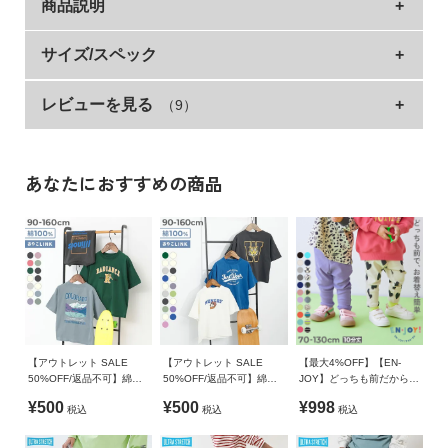
商品説明
イ
ド・
ヘ
生地を柔らかくすることで締め付け感を軽減し、スト
サイズ/スペック
ル
レスフリーな着心地を実現しました。
プ
レビューを見る
（9）
サイズ
ウエスト
総丈
股下
もも幅
通園・通学からお出かけまで、あらゆるシーンで活躍するアイ
テムです。
デ
80cm
40
37.8
20.4
18.5
みんなにたくさん、毎日はいて欲しいから、豊富なサイズ、デ
ビ
90cm
42
43.8
25.7
19
ザインバリエーションで、ウルトラストレッチシリーズをご用
あなたにおすすめの商品
ロ
意。
ッ
100cm
44
52.3
33.1
20
きょうだいやお友達と、それぞれ好きなアイテムを楽しめま
ク
110cm
46
59.3
39.1
21
す。
に
120cm
49
65.8
44.8
22.8
つ
＼アンバサダーさんと一緒に選んだ新色／
い
130cm
52
72.4
50.4
24.5
みんなの欲しいカラーを取り揃えられるように。
て
140cm
54
79.5
56
26.3
アンバサダーさんと一緒に、あみあみちゃん、だいりせきを選
びました。
お
【アウトレット SALE
【アウトレット SALE
【最大4%OFF】【EN-
»サイズガイド
お子さまに付けてもらったカラー名もポイントです。
50%OFF/返品不可】綿
50%OFF/返品不可】綿
JOY】どっちも前だから1
買
100％ デビラボ BIGシル
100％ デビラボ BIGシル
人でお着替え カラフル 無
素材・仕様
¥500
¥500
¥998
い
税込
税込
税込
エット プリント半袖Tシャ
エット プリント半袖Tシャ
地&総柄 リブパンツ
一緒にチェックしたいおすすめアイテム（別ページでの販
ツ
ツ
物
綿60% ポリエステル35% ポリウレタン5%
売）。