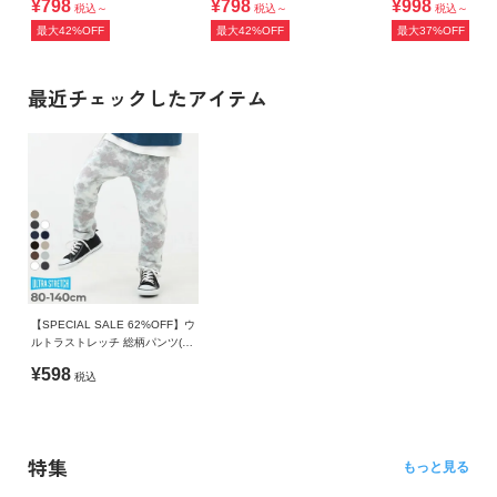
¥798
¥798
¥998
税込～
税込～
税込～
最大42%OFF
最大42%OFF
最大37%OFF
最近チェックしたアイテム
【SPECIAL SALE 62%OFF】ウ
ルトラストレッチ 総柄パンツ(や
わらかタッチ)
¥598
税込
特集
もっと見る