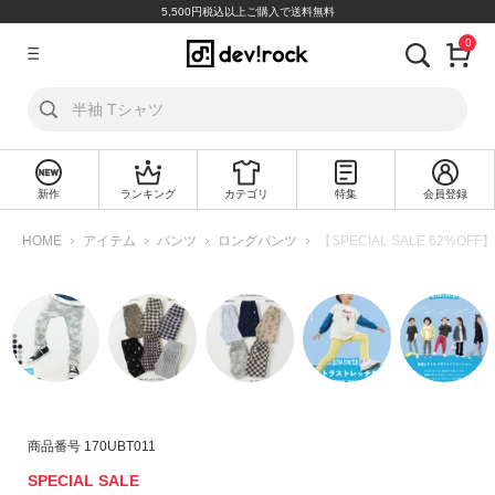
5,500円税込以上ご購入で送料無料
0
ア
カ
ウ
ン
ト
新作
ランキング
カテゴリ
特集
会員登録
ロ
新
グ
規
HOME
アイテム
パンツ
ロングパンツ
【SPECIAL SALE 62%
イ
会
ン
員
登
録
探
す
カ
商品番号
170UBT011
テ
SPECIAL SALE
ゴ