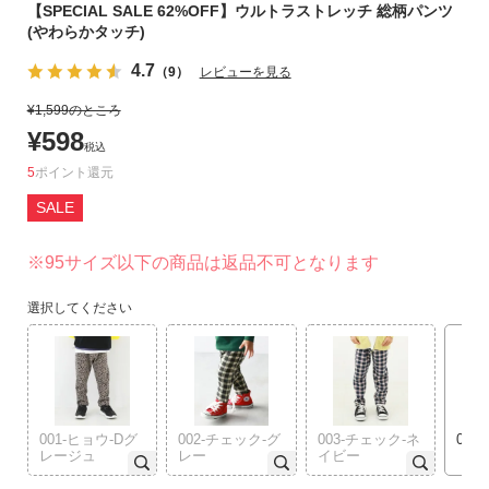
【SPECIAL SALE 62%OFF】ウルトラストレッチ 総柄パンツ
リ
(やわらかタッチ)
か
ら
4.7
（9）
レビューを見る
探
¥
1,599
のところ
す
¥
598
税込
ラ
5
ポイント
ン
SALE
キ
ン
※95サイズ以下の商品は返品不可となります
グ
か
選択してください
ら
探
す
新
001-ヒョウ-Dグ
002-チェック-グ
003-チェック-ネ
004
作
レージュ
レー
イビー
か