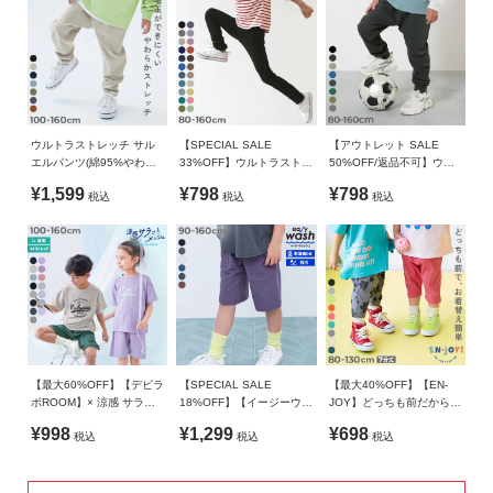
ガ
・161UBT002 ウルトラストレッチパンツ(やわらかタッチ)
生産国
イ
・170UBT012 ウルトラストレッチ サルエルパンツ(やわらか
ド
CHINA
タッチ)
・180UBT004 ウルトラストレッチ セミフレアパンツ(やわら
備考
よ
かタッチ)
く
・180UBT003 【DANCE】ウルトラストレッチ フレア ライン
洗濯方法
ウルトラストレッチ サル
【SPECIAL SALE
【アウトレット SALE
あ
パンツ
エルパンツ(綿95%やわら
33%OFF】ウルトラストレ
50%OFF/返品不可】ウル
洗濯機洗い可(デリケート洗い) / 漂白剤使用不可 / 乾燥機使用
かタッチ)
ッチパンツ(やわらかタッ
トラストレッチ 裾リブパ
る
・180UBT015 ウルトラストレッチ 裾リブパンツ(やわらかタ
不可 / 日陰つり干し
¥1,599
¥798
¥798
税込
税込
税込
チ)
ンツ(やわらかタッチ)
ご
ッチ)
質
ご注意事項
問
■シリーズ
・摩擦や水、汗などで色が移ることがあります。ご注意くだ
さい。
FOLLOW
・平置きにて採寸しているため、サイズや形に多少の誤差が
子どもの動きはいつだって予測不可能。
生じる場合があります。あらかじめご了承ください。
・生産時期により、多少色味が異なる場合がございますが、
走り出したと思ったら、急にしゃがんで何かに夢中になった
素材・サイズ等の品質に違いはございません。
【最大60%OFF】【デビラ
【SPECIAL SALE
【最大40%OFF】【EN-
り、声をかけるとぴょんぴょん跳ねて大笑い。
ボROOM】× 涼感 サラッ
18%OFF】【イージーウォ
JOY】どっちも前だから1
ちゃんとしてほしい時もあるけれど、自由すぎる姿に思わずく
とメッシュ 普段着として
ッシュ】乾燥機OK 防汚 ひ
人でお着替え カラフル 無
¥998
¥1,299
¥698
税込
税込
税込
も着られる パジャマ
ざが隠れる 6分丈パンツ
地&総柄 7分丈リブパンツ
すっと笑っちゃう。
天真爛漫な子どものあらゆる動きにフィットする、伸縮性に優
れたdevirockのウルトラストレッチシリーズ。