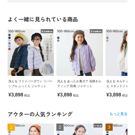
ガ
ふんわりと柔らかな肌ざわりが心地良い、ファイバーダウン
イ
ご注意事項
ド
よく一緒に見られている商品
表地には、柔らかく滑らかな肌ざわりのナイロンタフタを使
・中わたの片寄りが起こった場合は、その部分を軽く叩く、
用。
又は揉んで全体的に中わたを整えてください。
よ
中綿は、軽くてふんわりしたファイバーダウンを使用すること
・摩擦や水、汗などで色が移ることがあります。ご注意くだ
く
で快適な着心地です。
さい。
あ
家庭でお洗濯出来るのも嬉しいポイント。
・平置きにて採寸しているため、サイズや形に多少の誤差が
る
生じる場合があります。あらかじめご了承ください。
ご
伸縮性：なし
・生産時期により、多少色味が異なる場合がございますが、
質
素材・サイズ等の品質に違いはございません。
問
■スタイリング
・ご使用のパソコンやブラウザの環境により、実際の色とは
多少異なる場合がございます。
スポーツシーンや通学シーンで着用するどんなアイテムとも着
洗える ファイバーダウン リバー
洗える あったか裏ボア 花柄キル
洗える キルティング
FOLLOW
シブル ふっくら ジャケット
ティング 防風 ジャケット
え スタンドジャケッ
こなしやすいデザイン。
タイトなものから程よくゆるっとしたボトムスとのコーディネ
¥3,898
¥3,898
¥3,898
税込
税込
税込
ートがおすすめです。
アウターの人気ランキング
もっと見る
1
2
3