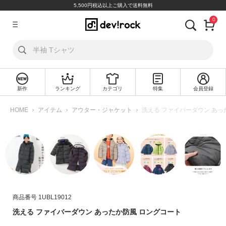
5,500円税込以上ご購入で送料無料
0
ア
カ
ウ
ン
ト
新作
ランキング
カテゴリ
特集
会員登録
ロ
新
グ
規
HOME
アイテム
アウター・ジャケット
洗える ファイバーダウン あっ
イ
会
ン
員
登
録
探
す
商品番号
1UBL19012
カ
洗える ファイバーダウン あったか防風 ロングコート
テ
ゴ