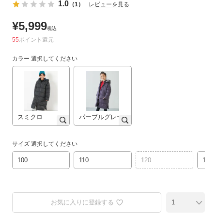
1.0
（1）
レビューを見る
リ
か
¥
5,999
税込
ら
55
ポイント
探
す
カラー
選択してください
ラ
ン
キ
ン
スミクロ
パープルグレー
グ
か
ら
サイズ
選択してください
探
100
110
120
130
す
新
作
お気に入りに登録する
か