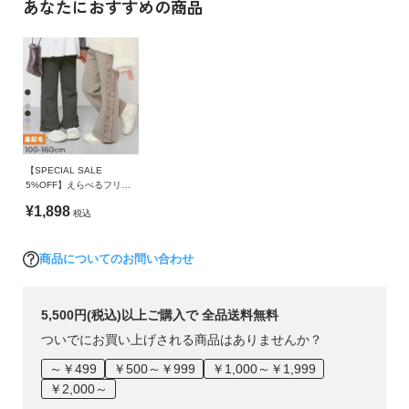
した。
あなたにおすすめの商品
イ
120cm
78
47
42
38
ド・
ファスナーを短め設計に。
ヘ
130cm
86
49
46
40
さらに両開きになっているので、運動するときには裾のファス
ル
ナーを開いて着用できます。
140cm
94
52
50
43
プ
150cm
102
55
55.5
46
■シリーズ
デ
160cm
110
58
58
49
ビ
ロ
“かるくて、あたたかい” は子どもの味方
【SPECIAL SALE
»サイズガイド
ッ
5%OFF】えらべるフリル
デザイン 裏起毛 あったか
素材・仕様
ク
¥1,898
ほっぺを真っ赤にして、寒空の下で駆け回る子どもたちにとっ
税込
パンツ
に
て
表地：ナイロン100% / 中わた：ポリエステル100% / 裏地：
つ
着ていることを忘れるくらいの軽さと、寒さを感じない暖かさ
ポリエステル100%
商品についてのお問い合わせ
い
は必需品。
て
生産国
子どもの身体に負担をかけない、「毎日着たくなるアウター」
5,500円(税込)以上ご購入で 全品送料無料
CHINA
を目指して生まれた、
お
ついでにお買い上げされる商品はありませんか？
devirockのファイバーダウンシリーズ。
買
備考
～￥499
￥500～￥999
￥1,000～￥1,999
い
洗濯方法
￥2,000～
■素材
物
手洗い可 / 漂白剤使用不可 / 乾燥機使用不可 / 日陰つり干し