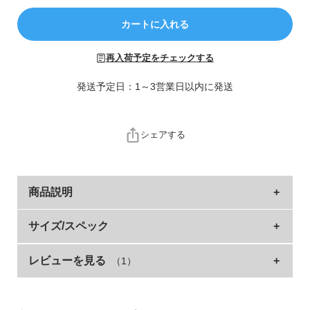
ら
探
カートに入れる
す
再入荷予定をチェックする
特
集
発送予定日：1～3営業日以内に発送
か
ら
探
シェアする
す
子
商品説明
ど
も
スポーツシーンや寒い地域の通学におすすめのロング
サイズ/スペック
服
コート。
コ
ラ
レビューを見る
（1）
サイズ
着丈
身幅
袖丈
肩幅
フード裏や身頃、袖口やポケットの中までフリースにしている
ム
ので、とことん暖かい。
100cm
62
43
32.5
34
配色デザインを取り入れ、さりげないおしゃれにもこだわりま
110cm
70
45
38
36
ガ