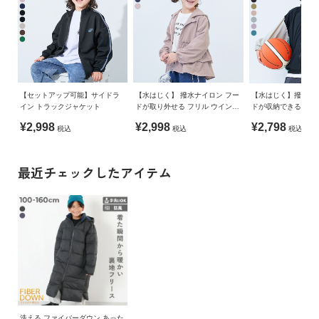
【セットアップ可能】サイドラ
【水はじく】 撥水ナイロン フー
【水はじく】撥水ナ
イン トラックジャケット
ドが取り外せる フリル ウインド
ドが収納できる ウ
ブレーカー
カー
¥2,998
¥2,998
¥2,798
税込
税込
税込
最近チェックしたアイテム
洗える ファイバーダウン あった