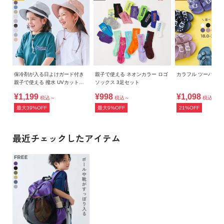
保冷剤が入る日よけガード付き
親子で使える ネオンカラー ロゴ
カラフル ツーバン
親子で使える 撥水 UVカットフ
ソックス 3足セット
ェスハット(水陸両用)
¥1,199
¥998
¥1,098
税込～
税込～
税込
最大39%OFF
最大9%OFF
21%OFF
最近チェックしたアイテム