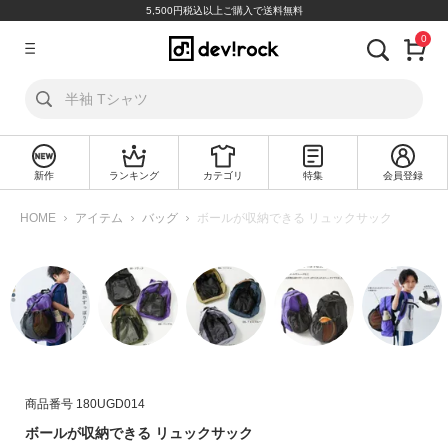
5,500円税込以上ご購入で送料無料
0
ア
カ
ウ
ン
ト
新作
ランキング
カテゴリ
特集
会員登録
ロ
新
グ
規
HOME
アイテム
バッグ
ボールが収納できる リュックサック
イ
会
ン
員
登
録
探
す
カ
商品番号
180UGD014
テ
ボールが収納できる リュックサック
ゴ