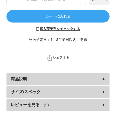
ら
探
す
カートに入れる
特
再入荷予定をチェックする
集
か
発送予定日：1～3営業日以内に発送
ら
探
す
シェアする
子
ど
商品説明
も
服
バスケットボールやシューズなどを前のポケットにす
コ
サイズ/スペック
ラ
っぽり収納できるリュックができました。
ム
レビューを見る
（9）
サイズ
容量(L)
持ち手
マチ
横
縦
かさばる荷物や、蒸れて臭いが気になるものを持ち運ぶときに
役立ちます。
FREE
16.5
15
14
28
46
ガ