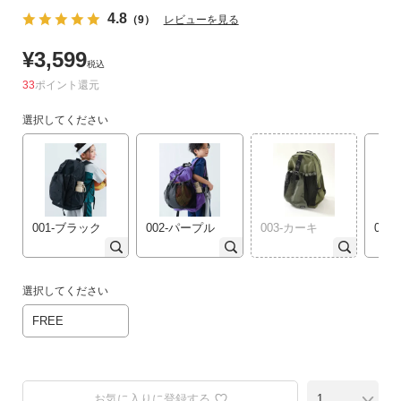
リ
4.8
（9）
レビューを見る
か
¥
3,599
ら
税込
探
33
ポイント
す
選択してください
ラ
ン
キ
ン
グ
001-ブラック
002-パープル
003-カーキ
004
か
ら
探
選択してください
す
FREE
新
作
か
お気に入りに登録する