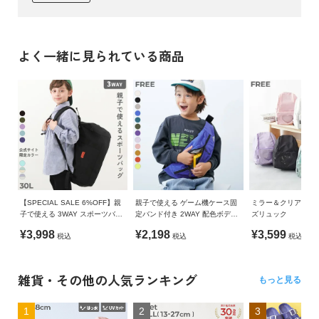
よく一緒に見られている商品
【SPECIAL SALE 6%OFF】親
親子で使える ゲーム機ケース固
ミラー＆クリアポケ
子で使える 3WAY スポーツバッ
定バンド付き 2WAY 配色ボディ
ズリュック
グ(30L)
バッグ
¥3,998
¥2,198
¥3,599
税込
税込
税込
雑貨・その他の人気ランキング
もっと見る
1
2
3