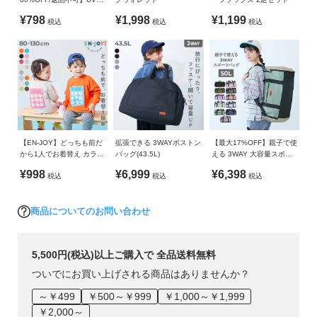
ガ
・ご使用のパソコンやブラウザの環境により、実際の色とは
ット 親子で使える 日よけ
イ
¥798
¥1,998
¥1,199
多少異なる場合がございます。
税込
税込
税込
付き 撥水 フェスハット
ド
よ
く
あ
る
ご
【EN-JOY】どっちも前だ
拡張できる 3WAYボストン
【最大17%OFF】親子で使
質
から1人でお着替え カラフ
バッグ(43.5L)
える 3WAY 大容量スポー
問
ル 長袖Tシャツ
ツバッグ(50L)
¥998
¥6,999
¥6,398
税込
税込
税込
FOLLOW
商品についてのお問い合わせ
5,500円(税込)以上ご購入で 全品送料無料
ついでにお買い上げされる商品はありませんか？
～￥499
￥500～￥999
￥1,000～￥1,999
￥2,000～