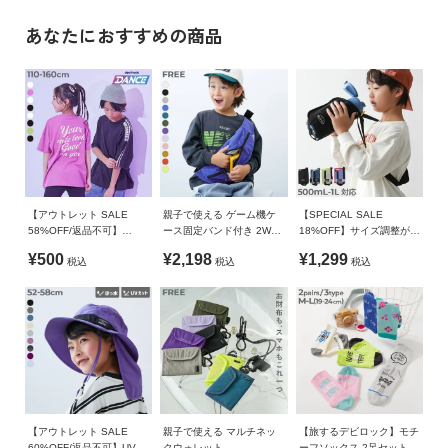
イ
»サイズガイド
他にも嬉しいポイントいっぱい
あなたにおすすめの商品
ド・
・水筒を入れられるサイドポケット※片側のみ
ヘ
素材・仕様
ル
・指を挟みにくいチェストストラップ
プ
ポリエステル
・中身が見やすい配色デザイン
※前のポケットには7号サイズのボールまで収納することがで
生産国
デ
きます。
ビ
CHINA
ロ
ッ
備考
【アウトレット SALE
親子で使える ゲーム機ケ
【SPECIAL SALE
ク
58%OFF/返品不可】
ース固定バンド付き 2WAY
18%OFF】サイズ調整がで
洗濯方法
に
【DANCE】BIGシルエッ
配色ボディバッグ
きる 肩が痛くなりにくい
¥500
¥2,198
¥1,299
手洗い可 / 漂白剤使用不可 / 乾燥機使用不可 / 日陰つり干し
税込
税込
税込
ト プリント 半袖Tシャツ
水筒ケース
つ
い
ご注意事項
て
・摩擦や水、汗などで色が移ることがあります。ご注意くだ
さい。
お
・平置きにて採寸しているため、サイズや形に多少の誤差が
買
生じる場合があります。あらかじめご了承ください。
い
・生産時期により、多少色味が異なる場合がございますが、
物
【アウトレット SALE
親子で使える マルチネッ
【旅するデビロック】モチ
素材・サイズ等の品質に違いはございません。
60%OFF/返品不可】UVカ
クウォレット
ーフソックス 2足セット