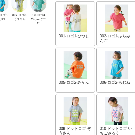
-ロゴ2-
007-ロゴ3-
008-ロゴ3-
むね
ぞうさん
めろんそー
だ
001-ロゴ1-ひつじ
002-ロゴ1-ふらみ
んご
005-ロゴ2-みかん
006-ロゴ2-らむね
009-ドットロゴ-ぞ
010-ドットロゴ-い
うさん
ちごみるく