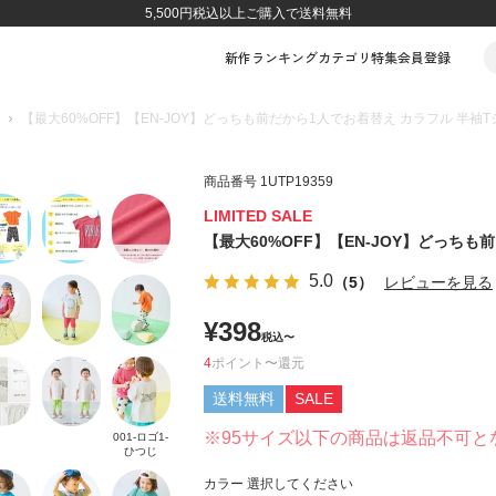
5,500円税込以上ご購入で送料無料
新作
ランキング
カテゴリ
特集
会員登録
【最大60%OFF】【EN-JOY】どっちも前だから1人でお着替え カラフル 半袖
商品番号
1UTP19359
LIMITED SALE
【最大60%OFF】【EN-JOY】どっちも
5.0
（5）
レビューを見る
¥
398
税込
〜
4
ポイント
〜
送料無料
SALE
※95サイズ以下の商品は返品不可と
001-ロゴ1-
ひつじ
カラー
選択してください