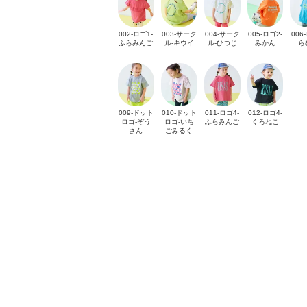
002-ロゴ1-
003-サーク
004-サーク
005-ロゴ2-
006
ふらみんご
ル-キウイ
ル-ひつじ
みかん
ら
009-ドット
010-ドット
011-ロゴ4-
012-ロゴ4-
ロゴ-ぞう
ロゴ-いち
ふらみんご
くろねこ
さん
ごみるく