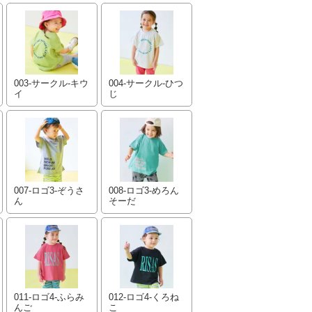
003-サークル-キウ
004-サークル-ひつ
イ
じ
007-ロゴ3-ぞうさ
008-ロゴ3-めろん
ん
そーだ
011-ロゴ4-ふらみ
012-ロゴ4-くろね
んご
こ