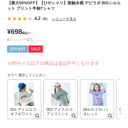
【最大50%OFF】【ひやシャリ】接触冷感 デビラボ BIGシルエ
リ
ット プリント半袖Tシャツ
か
ら
4.2
（6）
レビューを見る
探
¥
698
す
税込
〜
6
ポイント
〜
ラ
送料無料
SALE
ン
キ
※95サイズ以下の商品は返品不可となります
ン
グ
カラー
選択してください
か
ら
探
す
001-アイスロゴ-
002-アイスロゴ-
003-ロゴ-Sバイ
004
新
オフホワイト
アイスミント
オレット
ー
作
か