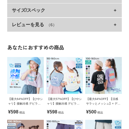
イ
ド・
接触冷感素材のプリントTシャツ。
サイズ/スペック
ヘ
ポップなものからベーシックなデザインまで、豊富なプリント
ル
レビューを見る
（6）
サイズ
着丈
身幅
袖丈
肩幅
デザインを集めました。
プ
アウトドアテイストのボトムスやカラーパンツと合わせた、夏
90cm
38.5
36
11.5
37
コーデにぴったり〇
デ
100cm
41
37.5
12.5
39
ビ
あなたにおすすめの商品
■シリーズ
ロ
110cm
44
39
13.5
41
ッ
120cm
47
41
14.5
43
ク
devirock、接触冷感はじめました。
に
130cm
50
43
15.5
45
つ
年々暑くなる夏。
140cm
54
45
16.5
47
い
「子どもたちを少しでも快適にしてあげたい」
150cm
58
47
17
49
て
そんな思いからはじめました。
160cm
61
49
18
51
【最大64%OFF】【ひやシ
【最大57%OFF】【ひやシ
【最大64%OFF】【涼感
ャリ】接触冷感 デビラボ
ャリ】接触冷感 デビラボ
サラッとメッシュ】× デビ
接触冷感性のある糸を使用しているから、
お
BIGシルエット プリント半
ガールズ プリント半袖Tシ
ラボ プリント 半袖Tシャ
»サイズガイド
繰り返しお洗濯しても"ひやっ"と感が長く続く。
買
¥598
¥598
¥500
税込
税込
税込
袖Tシャツ
ャツ
ツ
い
素材・仕様
さらに、"シャリっ"と感のある綿混素材なので
物
本体：綿65% ポリエステル35% / リブ：綿95% ポリウレタン