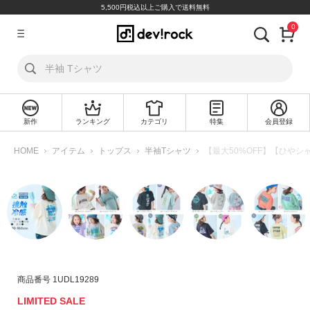
5,500円税込以上ご購入で送料無料
0
ア
カ
ウ
ン
ト
新作
ランキング
カテゴリ
特集
会員登録
ロ
新
グ
規
HOME
アイテム
トップス
半袖Tシャツ
【最大50%OFF】【ひやシ
イ
会
ン
員
登
録
探
す
カ
商品番号
1UDL19289
テ
LIMITED SALE
ゴ