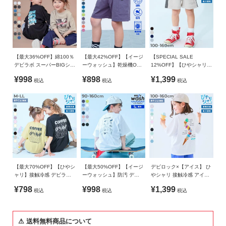
シーン問わず、毎日着られる。
ガ
5%
イ
今年の夏はdevirockのひやシャリを
ド
生産国
試してみませんか？
CHINA
よ
■素材
【最大36%OFF】綿100％
【最大42%OFF】【イージ
【SPECIAL SALE
く
デビラボ スーパーBIGシル
ーウォッシュ】乾燥機OK
12%OFF】【ひやシャリ】
備考
あ
ひんやり心地よい接触冷感素材
エット プリント半袖Tシャ
防汚 サイドポケット ハー
接触冷感 サイドライン ハ
¥998
¥898
¥1,399
税込
税込
税込
ツ
フパンツ
ーフパンツ
洗濯方法
る
洗濯機洗い可(デリケート洗い) / 漂白剤使用不可 / 乾燥機使用
ご
さらっとした肌ざわりと清涼感のある風合いが魅力。
不可 / 日陰つり干し/ 洗濯ネット使用 / プリント部分アイロン
質
素肌にやさしい綿混素材で、ほどよいハリ感があるのもポイン
禁止
問
ト。
通気性がよく、暑い日も快適に過ごせます。
ご注意事項
FOLLOW
・摩擦や水、汗などで色が移ることがあります。ご注意くだ
伸縮性：ふつう
さい。
【最大70%OFF】【ひやシ
【最大50%OFF】【イージ
デビロック×【アイス】 ひ
・平置きにて採寸しているため、サイズや形に多少の誤差が
■スタイリング
ャリ】接触冷感 デビラボ
ーウォッシュ】防汚 デビ
やシャリ 接触冷感 アイス
生じる場合があります。あらかじめご了承ください。
大人 プリント半袖Tシャツ
ラボ BIGシルエット プリ
プリント 半袖Tシャツ
¥798
¥998
¥1,399
ベーシックなアイテムを合わせれば、通園・通学コーデにも〇
税込
税込
税込
ント 半袖Tシャツ
・生産時期により、多少色味が異なる場合がございますが、
トレンド感のあるゆるっとしたボトムスやフレアパンツなどを
素材・サイズ等の品質に違いはございません。
合わせれば、お出かけシーンにもぴったり。
・ご使用のパソコンやブラウザの環境により、実際の色とは
⚠ 送料無料商品について
この夏は、アウトドアテイストのボトムスやカラーパンツとの