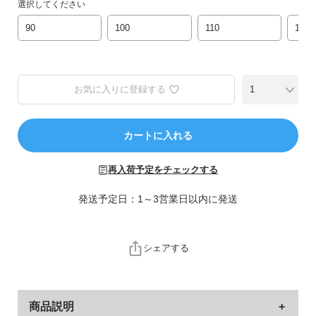
ら
選択してください
探
90
100
110
120
す
特
集
お気に入りに登録する
か
ら
探
カートに入れる
す
再入荷予定をチェックする
子
発送予定日：1～3営業日以内に発送
ど
も
服
シェアする
コ
ラ
ム
商品説明
ガ