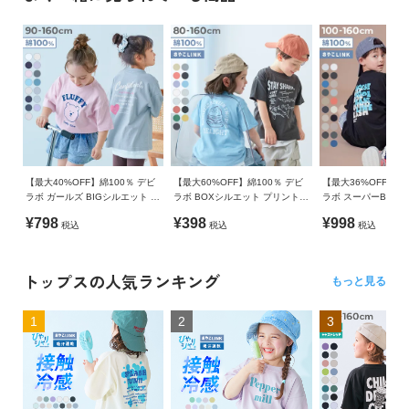
【最大40%OFF】綿100％ デビ
【最大60%OFF】綿100％ デビ
【最大36%OFF】綿1
ラボ ガールズ BIGシルエット プ
ラボ BOXシルエット プリント半
ラボ スーパーBIGシ
リント半袖Tシャツ
袖Tシャツ
リント半袖Tシャツ
¥798
¥398
¥998
税込
税込
税込
トップスの人気ランキング
もっと見る
1
2
3