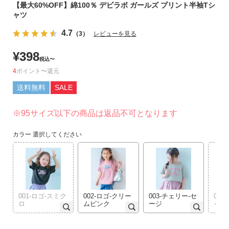
【最大60%OFF】綿100％ デビラボ ガールズ プリント半袖Tシ
リ
ャツ
か
ら
4.7
（3）
レビューを見る
探
¥
398
す
税込
〜
4
ポイント
〜
ラ
送料無料
SALE
ン
キ
※95サイズ以下の商品は返品不可となります
ン
グ
カラー
選択してください
か
ら
探
す
001-ロゴ‐スミク
002-ロゴ‐クリー
003-チェリー‐セ
004
新
ロ
ムピンク
ージ
イエ
作
か