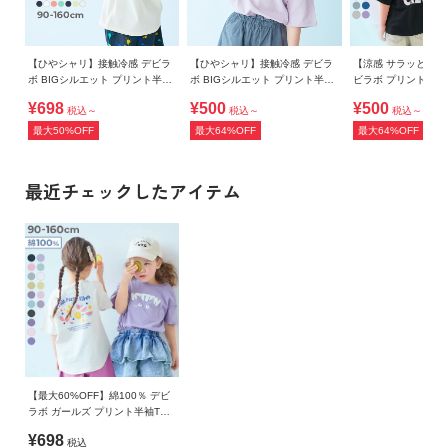
【ひやシャリ】接触冷感 デビラ
【ひやシャリ】接触冷感 デビラ
【涼感 サラッとメッ
ボ BIGシルエット プリント半袖
ボ BIGシルエット プリント半袖
ビラボ プリント 半
Tシャツ
Tシャツ
¥698
¥500
¥500
税込～
税込～
税込～
最大50%OFF
最大64%OFF
最大64%OFF
最近チェックしたアイテム
【最大60%OFF】綿100％ デビ
ラボ ガールズ プリント半袖Tシ
ャツ
¥698
税込