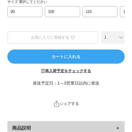
ら
サイズ
選択してください
探
90
100
110
120
す
特
集
お気に入りに登録する
か
ら
探
カートに入れる
す
再入荷予定をチェックする
子
発送予定日：1～3営業日以内に発送
ど
も
服
シェアする
コ
ラ
ム
商品説明
ガ