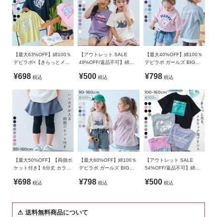
ガ
綿100%なので吸汗性が良く、汗ばむ季節にも快適な着心地。
イ
丈夫で型崩れしにくいため、ご家庭でのお洗濯にも適していま
生産国
ド
す。
CHINA
よ
伸縮性：ふつう
備考
【最大63%OFF】綿100％
【アウトレット SALE
【最大40%OFF】綿100％
く
デビラボ×【きらっとメタ
49%OFF/返品不可】綿
デビラボ ガールズ BIGシ
洗濯方法
あ
■スタイリング
リック】 ガールズ BIGシ
100％ デビラボ ガールズ
ルエット プリント半袖Tシ
¥698
¥500
¥798
税込
税込
税込
ルエット プリント半袖Tシ
プリント半袖Tシャツ
ャツ
洗濯機洗い可(デリケート洗い) / 漂白剤使用不可 / 乾燥機使用
る
淡い色がかわいい女の子らしさたっぷりのトップス。
ャツ
不可 / 日陰つり干し/ プリント部分アイロン禁止
ご
トップスをインしてもバランスよく着られるので、着回しやす
質
いのもポイントです。
ご注意事項
問
・摩擦や水、汗などで色が移ることがあります。ご注意くだ
さい。
FOLLOW
・平置きにて採寸しているため、サイズや形に多少の誤差が
生じる場合があります。あらかじめご了承ください。
【最大50%OFF】【両側ポ
【最大60%OFF】綿100％
【アウトレット SALE
・生産時期により、多少色味が異なる場合がございますが、
ケット付き】6分丈 カラフ
デビラボ ガールズ BIGシ
54%OFF/返品不可】綿
素材・サイズ等の品質に違いはございません。
ル 無地スカッツ
ルエット プリント半袖Tシ
100％ デビラボ×【きらっ
¥698
¥798
¥500
税込
税込
税込
ャツ
とメタリック】 ガールズ
・ご使用のパソコンやブラウザの環境により、実際の色とは
BOXシルエット プリント
多少異なる場合がございます。
半袖Tシャツ
⚠ 送料無料商品について