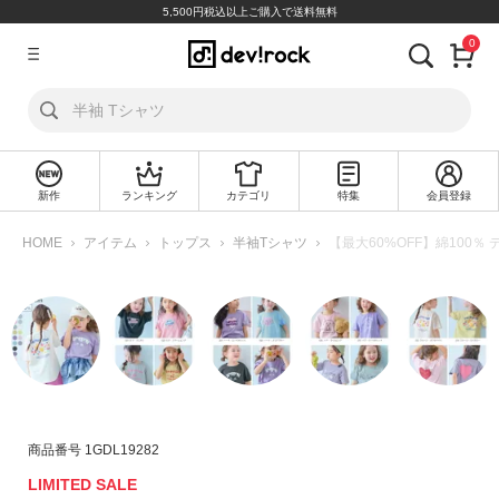
5,500円税込以上ご購入で送料無料
0
ア
カ
ウ
ン
ト
新作
ランキング
カテゴリ
特集
会員登録
ロ
新
グ
規
HOME
アイテム
トップス
半袖Tシャツ
【最大60%OFF】綿100％
イ
会
ン
員
登
録
探
す
カ
商品番号
1GDL19282
テ
LIMITED SALE
ゴ