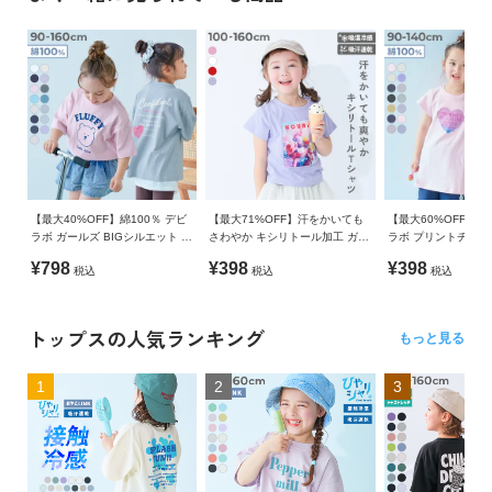
【最大40%OFF】綿100％ デビ
【最大71%OFF】汗をかいても
【最大60%OFF】綿1
ラボ ガールズ BIGシルエット プ
さわやか キシリトール加工 ガー
ラボ プリントチュニ
リント半袖Tシャツ
ルズ グラフィック 半袖Tシャツ
ツ
¥798
¥398
¥398
税込
税込
税込
トップスの人気ランキング
もっと見る
1
2
3