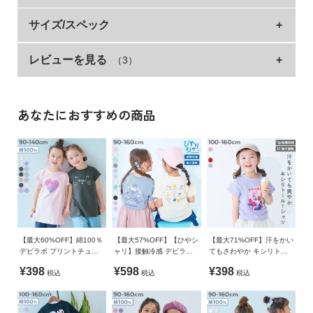
イ
ド・
ポップでガーリーななデザインを集めました。
サイズ/スペック
ヘ
程よくゆるっとしたシルエットで、裾のラウンドがかわいいポ
ル
レビューを見る
（3）
サイズ
着丈
身幅
袖丈
肩幅
イント。
プ
90cm
36.5
33
8.5
32
■シリーズ
デ
100cm
39
34
10.5
33
ビ
あなたにおすすめの商品
ロ
110cm
42
36
11.5
35
一緒にえらぶって楽しい
ッ
120cm
45
38
12.5
37
ク
今日はどんな服を着よう？
に
130cm
49
40
13.5
39
一緒に服をえらぶ時間は、親子の大切なひと時。
つ
デザインやシルエット、素材など、バリエーション豊富に取り
140cm
53
42.5
14.5
41
い
揃えたデビラボプリントシリーズなら、えらぶ楽しさがもっと
150cm
57
45
15
43.5
て
広がる。
さあ、今日はどれをえらぶ？
160cm
61
47.5
16
46
【最大60%OFF】綿100％
【最大57%OFF】【ひやシ
【最大71%OFF】汗をかい
デビラボ プリントチュニ
ャリ】接触冷感 デビラボ
てもさわやか キシリトー
お
ックTシャツ
ガールズ プリント半袖Tシ
ル加工 ガールズ グラフィ
»サイズガイド
■素材
買
¥398
¥598
¥398
税込
税込
税込
ャツ
ック 半袖Tシャツ
い
素材・仕様
素肌に心地よい、綿100%素材
物
本体：綿100% / リブ：綿95% ポリウレタン5%