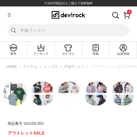
5,500円税込以上ご購入で送料無料
0
ア
カ
ウ
ン
ト
新作
ランキング
カテゴリ
特集
会員登録
ロ
新
グ
規
HOME
アイテム
トップス
半袖Tシャツ
【アウトレット SALE 50
イ
会
ン
員
登
録
探
す
カ
商品番号
182UDL003
テ
アウトレットSALE
ゴ