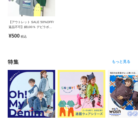
【アウトレット SALE 50%OFF/
返品不可】綿100％ デビラボ
BIGシルエット プリント半袖Tシ
¥500
税込
ャツ
特集
もっと見る