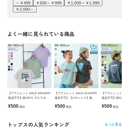
～￥499
￥500～￥999
￥1,000～￥1,999
￥2,000～
よく一緒に見られている商品
【アウトレット SALE 49%OFF/
【アウトレット SALE 61%OFF/
【アウトレット SALE
返品不可】綿100％ デビラボ
返品不可】【ひやシャリ】接触
返品不可】綿100％ デビラボ ス
BOXシルエット プリント半袖T
冷感 デビラボ ガールズ プリン
ーパーBIGシルエッ
¥500
¥500
¥500
税込
税込
税込
シャツ
ト半袖Tシャツ
半袖Tシャツ
トップスの人気ランキング
もっと見る