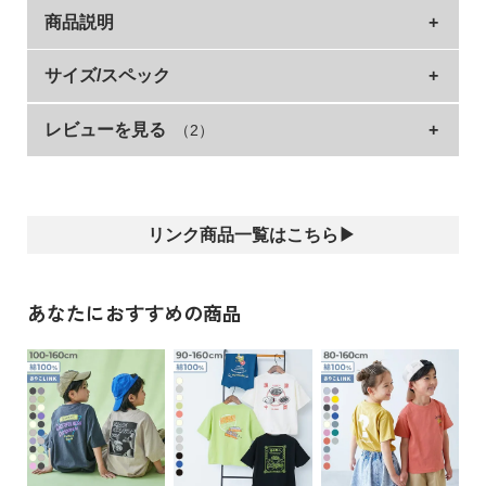
イ
商品説明
ド・
ヘ
ぐっとこなれた印象に仕上がるBIGシルエット。
サイズ/スペック
ル
プ
いつものTシャツコーデがワンランクアップするアイテム。
レビューを見る
（2）
サイズ
着丈
身幅
袖丈
肩幅
デイリー使いにはもちろん、お出かけコーデに取り入れるのも
デ
おすすめです。
90cm
38.5
36
11.5
37
ビ
改行
ロ
100cm
41
37.5
12.5
39
■シリーズ
ッ
リンク商品一覧はこちら▶
110cm
44
39
13.5
41
ク
一緒にえらぶって楽しい
に
120cm
47
41
14.5
43
つ
130cm
50
43
15.5
45
あなたにおすすめの商品
今日はどんな服を着よう？
い
一緒に服をえらぶ時間は、親子の大切なひと時。
て
140cm
54
45
16.5
47
デザインやシルエット、素材など、バリエーション豊富に取り
150cm
58
47
17
49
揃えたデビラボプリントシリーズなら、えらぶ楽しさがもっと
お
広がる。
160cm
61
49
18
51
買
さあ、今日はどれをえらぶ？
い
»サイズガイド
物
■素材
素材・仕様