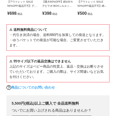
【アウトレット SALE
【最大60%OFF】綿100％
【アウトレット SALE
56%OFF/返品不可】デビ
デビラボ BOXシルエット
50%OFF/返品不可】綿
ラボ ガールズ プリント ボ
プリント半袖Tシャツ
100％ デビラボ BIGシル
¥698
¥398
¥500
税込
税込
税込
リュームスリーブ トレー
エット プリント半袖Tシャ
ナー
ツ
⚠ 送料無料商品について
・代引き決済の場合、送料880円を加算しての発送となります。
・ゆうパケットでの発送が可能な場合、ご変更させていただき
ます。
⚠ 95サイズ以下の返品交換はできません
上記のサイズはベビー商品の性質上、返品・交換はお断りさせ
ていただいております。ご購入の際は、サイズ間違いなどお気
を付けください。
商品についてのお問い合わせ
5,500円(税込)以上ご購入で 全品送料無料
ついでにお買い上げされる商品はありませんか？