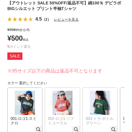
【アウトレット SALE 50%OFF/返品不可】綿100％ デビラボ
リ
BIGシルエット プリント半袖Tシャツ
か
ら
4.5
（2）
レビューを見る
探
¥
998
のところ
す
¥
500
税込
ラ
5
ポイント
ン
SALE
キ
ン
※95サイズ以下の商品は返品不可となります
グ
か
カラー
選択してください
ら
探
す
新
001-ロゴ1-スミ
002-ロゴ1-ソフ
003-トラ-ボトル
004
作
クロ
トコーラル
グリーン
ワイ
か