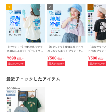
1
2
3
【ひやシャリ】接触冷感 デビラ
【ひやシャリ】接触冷感 デビラ
【涼感 サラッとメッ
ボ BIGシルエット プリント半袖
ボ BIGシルエット プリント半袖
ビラボ プリント 半
Tシャツ
Tシャツ
¥698
¥500
¥500
税込～
税込～
税込～
最大50%OFF
最大64%OFF
最大64%OFF
最近チェックしたアイテム