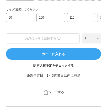
ら
探
サイズ
選択してください
す
90
100
110
120
特
集
か
お気に入りに登録する
ら
探
す
カートに入れる
子
再入荷予定をチェックする
ど
も
発送予定日：1～3営業日以内に発送
服
コ
ラ
シェアする
ム
ガ