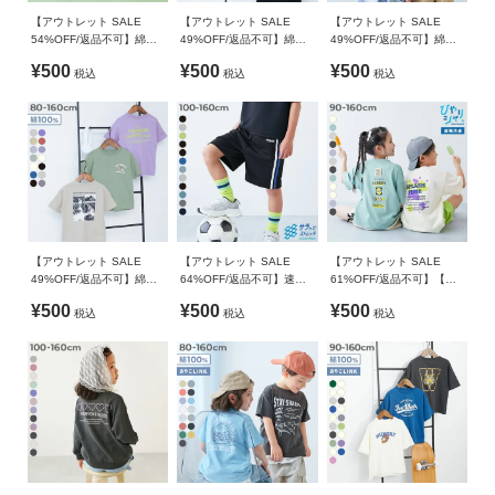
ガ
【アウトレット SALE
【アウトレット SALE
【アウトレット SALE
素肌に心地よい、綿100%素材
イ
本体：綿100% / リブ：綿95% ポリウレタン5%
54%OFF/返品不可】綿
49%OFF/返品不可】綿
49%OFF/返品不可】綿
ド
100％ デビラボ スーパー
100％ デビラボ×【アジア
100％ デビラボ BOXシル
¥500
¥500
¥500
税込
税込
税込
BIGシルエット プリント半
食堂】 BIGシルエット プ
エット プリント半袖Tシャ
綿100%なので吸汗性が良く、汗ばむ季節にも快適な着心地。
生産国
袖Tシャツ
リント半袖Tシャツ
ツ
丈夫で型崩れしにくいため、ご家庭でのお洗濯にも適していま
よ
CHINA
す。
く
あ
備考
伸縮性：ふつう
る
洗濯方法
ご
洗濯機洗い可(デリケート洗い) / 漂白剤使用不可 / 乾燥機使用
■スタイリング
質
不可 / 日陰つり干し/ プリント部分アイロン禁止
問
ベーシックなアイテムを合わせれば、通園・通学コーデにも〇
【アウトレット SALE
【アウトレット SALE
【アウトレット SALE
49%OFF/返品不可】綿
64%OFF/返品不可】速乾
61%OFF/返品不可】【ひ
トレンド感のあるゆるっとしたボトムスやフレアパンツなどを
ご注意事項
100％ デビラボ BOXシル
サラっとストレッチ メッ
やシャリ】接触冷感 デビ
合わせれば、お出かけシーンにもぴったり。
FOLLOW
¥500
¥500
¥500
税込
税込
税込
エット プリント半袖Tシャ
シュ デビラボ スポーツ ハ
ラボ BIGシルエット プリ
・摩擦や水、汗などで色が移ることがあります。ご注意くだ
この夏は、アウトドアテイストのボトムスやカラーパンツとの
ツ
ーフパンツ
ント半袖Tシャツ
さい。
コーディネートが特におすすめです。
・平置きにて採寸しているため、サイズや形に多少の誤差が
生じる場合があります。あらかじめご了承ください。
・生産時期により、多少色味が異なる場合がございますが、
素材・サイズ等の品質に違いはございません。