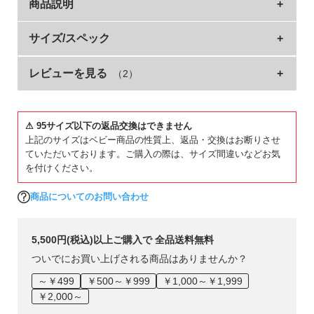
商品説明
イ
ド・
ヘ
よりおしゃれに着こなせるBIGシルエット。
サイズ/スペック
ル
トレンド感のあるアメカジテイストなプリントデザインを集め
プ
レビューを見る
（2）
サイズ
着丈
身幅
袖丈
肩幅
ました。
毎日のおしゃれがもっと楽しくなるアイテムです。
デ
90cm
39.5
38
23
39
ビ
100cm
43
40
27
41
■シリーズ
ロ
⚠ 95サイズ以下の返品交換はできません
上記のサイズはベビー商品の性質上、返品・交換はお断りさせ
ッ
110cm
46
42
31.5
43
ていただいております。ご購入の際は、サイズ間違いなどお気
ク
一緒にえらぶって楽しい
120cm
49.5
44
35.5
45
を付けください。
に
130cm
53
46
39.5
47
つ
今日はどんな服を着よう？
商品についてのお問い合わせ
い
一緒に服をえらぶ時間は、親子の大切なひと時。
140cm
57
49
44
50
て
デザインやシルエット、素材など、バリエーション豊富に取り
150cm
62
52
50
53
揃えたデビラボプリントシリーズなら、えらぶ楽しさがもっと
5,500円(税込)以上ご購入で 全品送料無料
広がる。
160cm
67
55
52.5
56
お
ついでにお買い上げされる商品はありませんか？
さあ、今日はどれをえらぶ？
買
»サイズガイド
～￥499
￥500～￥999
￥1,000～￥1,999
い
￥2,000～
■素材
物
素材・仕様