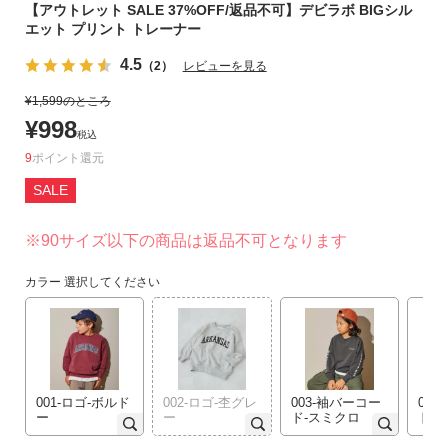
【アウトレット SALE 37%OFF/返品不可】デビラボ BIGシル
リ
エット プリント トレーナー
か
ら
4.5
（2）
レビューを見る
探
¥
1,599
のところ
す
¥
998
税込
ラ
9
ポイント
ン
SALE
キ
ン
※90サイズ以下の商品は返品不可となります
グ
か
カラー
選択してください
ら
探
す
新
001-ロゴ-ボルド
002-ロゴ-杢グレ
003-袖バーコー
00
作
ー
ー
ド-スミクロ
ド-
か