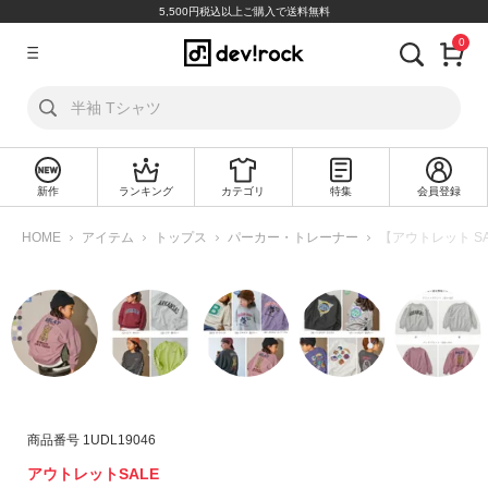
5,500円税込以上ご購入で送料無料
0
ア
カ
ウ
ン
ト
新作
ランキング
カテゴリ
特集
会員登録
ロ
新
グ
規
HOME
アイテム
トップス
パーカー・トレーナー
【アウトレット SA
イ
会
ン
員
登
録
探
す
カ
商品番号
1UDL19046
テ
アウトレットSALE
ゴ