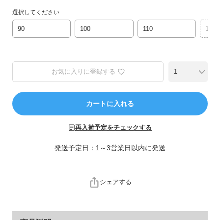
ら
選択してください
探
す
90
100
110
120
特
集
お気に入りに登録する
か
ら
探
カートに入れる
す
再入荷予定をチェックする
子
ど
発送予定日：1～3営業日以内に発送
も
服
コ
シェアする
ラ
ム
ガ