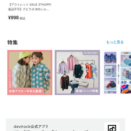
【アウトレット SALE 37%OFF/
返品不可】デビラボ BIGシルエ
ット プリント トレーナー
¥998
税込
特集
もっと見る