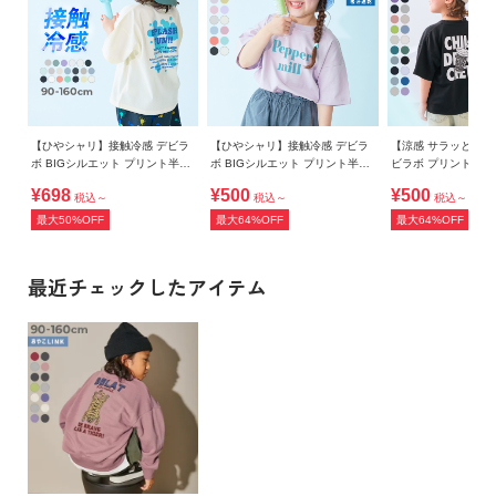
・ご使用のパソコンやブラウザの環境により、実際の色とは
多少異なる場合がございます。
【ひやシャリ】接触冷感 デビラ
【ひやシャリ】接触冷感 デビラ
【涼感 サラッとメッ
ボ BIGシルエット プリント半袖
ボ BIGシルエット プリント半袖
ビラボ プリント 半
Tシャツ
Tシャツ
¥698
¥500
¥500
税込～
税込～
税込～
最大50%OFF
最大64%OFF
最大64%OFF
最近チェックしたアイテム