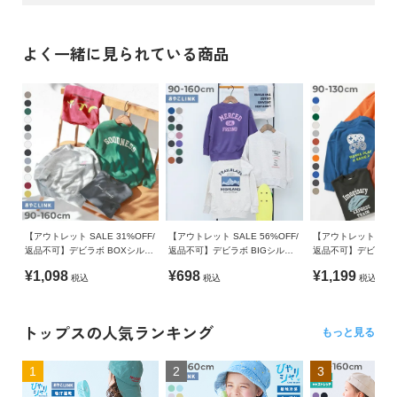
ガ
吸汗性が良く、程よい肉感が心地よいCVC裏毛
本体：綿75% ポリエステル25% / リブ：綿95% ポリウレタン
イ
5%
ド
裏がパイル状になっているので、吸汗性が良く汗ばむ日でも快
よく一緒に見られている商品
適な着心地。
生産国
程よく薄手の裏毛は、長いシーズン着まわしやすい素材です。
よ
CHINA
毛玉が出来にくいのも嬉しいポイント。
く
あ
備考
伸縮性：ふつう
る
洗濯方法
ご
洗濯機洗い可(デリケート洗い) / 漂白剤使用不可 / 乾燥機使用
■スタイリング
質
不可 / 日陰つり干し/ 洗濯ネット使用 / プリント部分アイロン
問
トップスを主役にデニムやストレッチパンツなどを合わせれ
禁止
ば、通園・通学コーデに。
【アウトレット SALE 31%OFF/
【アウトレット SALE 56%OFF/
【アウトレット SALE
FOLLOW
返品不可】デビラボ BOXシルエ
返品不可】デビラボ BIGシルエ
返品不可】デビラボ 
ゆるっとトレンド感のあるボトムスを合わせれば、お出かけコ
ご注意事項
ット プリント トレーナー
ット プリント トレーナー
ット プリントトレー
ーデにも着用できるアイテムです。
¥1,098
¥698
¥1,199
税込
税込
税込
・摩擦や水、汗などで色が移ることがあります。ご注意くだ
さい。
・平置きにて採寸しているため、サイズや形に多少の誤差が
トップスの人気ランキング
もっと見る
生じる場合があります。あらかじめご了承ください。
・生産時期により、多少色味が異なる場合がございますが、
1
2
3
素材・サイズ等の品質に違いはございません。