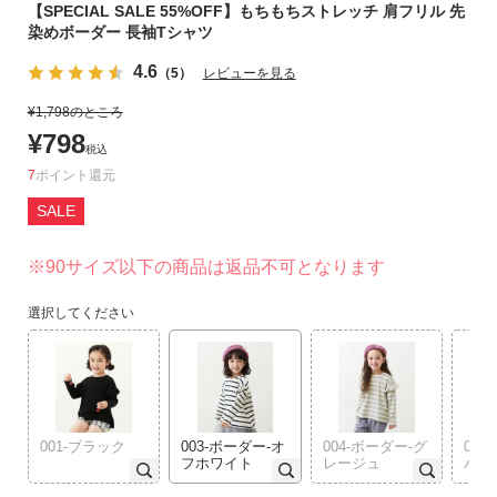
【SPECIAL SALE 55%OFF】もちもちストレッチ 肩フリル 先
リ
染めボーダー 長袖Tシャツ
か
ら
4.6
（5）
レビューを見る
探
¥
1,798
のところ
す
¥
798
税込
ラ
7
ポイント
ン
SALE
キ
ン
※90サイズ以下の商品は返品不可となります
グ
か
選択してください
ら
探
す
新
001-ブラック
003-ボーダー-オ
004-ボーダー-グ
005
作
フホワイト
レージュ
バイ
か