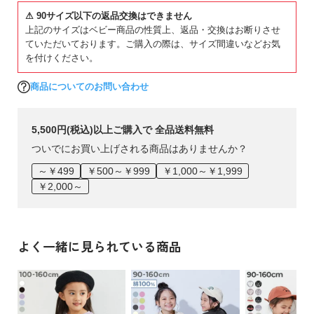
ガ
すっきりとしたパンツスタイルにも、女の子らしいスカートコ
素材・仕様
⚠ 90サイズ以下の返品交換はできません
イ
ーデにも合わせやすいのが魅力。
上記のサイズはベビー商品の性質上、返品・交換はお断りさせ
綿95% ポリウレタン5%
ド
毎日のデイリーコーデがワンランクアップするアイテムです。
ていただいております。ご購入の際は、サイズ間違いなどお気
を付けください。
生産国
よ
CHINA
く
商品についてのお問い合わせ
あ
備考
る
5,500円(税込)以上ご購入で 全品送料無料
ご
洗濯方法
質
ついでにお買い上げされる商品はありませんか？
洗濯機洗い可(弱い洗濯処理) / 漂白剤使用不可 / 乾燥機使用不
問
可 / 日陰つり干し
～￥499
￥500～￥999
￥1,000～￥1,999
￥2,000～
FOLLOW
ご注意事項
・乾燥機のご使用はお避けください。
・摩擦や水、汗などで色が移ることがあります。ご注意くだ
よく一緒に見られている商品
さい。
・平置きにて採寸しているため、サイズや形に多少の誤差が
生じる場合があります。あらかじめご了承ください。
・生産時期により、多少色味が異なる場合がございますが、
素材・サイズ等の品質に違いはございません。