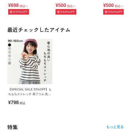
Tシャツ
Tシャツ
¥698
¥500
¥500
税込～
税込～
税込～
最大50%OFF
最大64%OFF
最大64%OFF
最近チェックしたアイテム
【SPECIAL SALE 55%OFF】も
ちもちストレッチ 肩フリル 先染
めボーダー 長袖Tシャツ
¥798
税込
特集
もっと見る