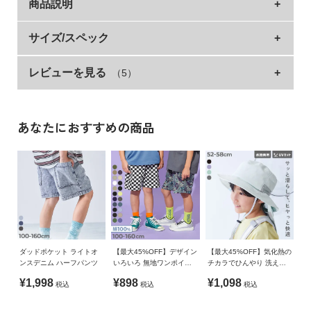
商品説明
イ
ド・
ヘ
程よく甘い『もちもちストレッチ 肩フリル 先染めボー
サイズ/スペック
ル
ダー 長袖Tシャツ』
プ
レビューを見る
（5）
サイズ
着丈
身幅
袖丈
肩幅
肩にデザインされた同色のフリルがポイント。
デ
80cm
39
31
20
34
いつものコーデに程よい甘さを加えてくれるアイテム。
ビ
90cm
41
32
23.5
35
女の子らしいAラインシルエットや裾の前後差も特徴。
あなたにおすすめの商品
ロ
着こなしやすい1枚です。
ッ
100cm
44
33
26.5
36
ク
110cm
46
35
30.5
38
■素材
に
120cm
49
37
34.5
40
つ
ふんわりとした肌ざわりが心地良い、ストレッチ素材
い
130cm
52.5
39
38.5
42
て
柔らかな肌ざわりが特徴。
140cm
55.5
41
42
45
しっかりストレッチが効いているので、快適な着心地です。
150cm
60
44
45
48
お
ダッドポケット ライトオ
【最大45%OFF】デザイン
【最大45%OFF】気化熱の
ンスデニム ハーフパンツ
いろいろ 無地ワンポイン
チカラでひんやり 洗える
伸縮性：あり
買
160cm
63
46
48.5
51
ト＆総柄 ミニ裏毛ハーフ
日よけ付き メッシュ切り
¥1,998
¥898
¥1,098
い
税込
税込
税込
パンツ
替えハット
■スタイリング
物
»サイズガイド