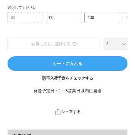
ら
選択してください
探
す
80
90
100
110
特
集
お気に入りに登録する
か
ら
探
カートに入れる
す
再入荷予定をチェックする
子
ど
発送予定日：1～3営業日以内に発送
も
服
コ
シェアする
ラ
ム
ガ