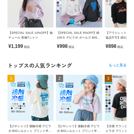
【SPECIAL SALE 14%OFF】袖
【SPECIAL SALE 9%OFF】綿
【アウトレットSALE 
チュール 長袖Tシャツ
100％ デビラボ ガールズ BIGシ
返品不可】綿100％ 
ルエットプリント袖リブ 長袖T
ールズ プリント 長
¥1,199
¥998
¥898
税込
税込
税込
シャツ
トップスの人気ランキング
もっと見る
1
2
3
【ひやシャリ】接触冷感 デビラ
【ひやシャリ】接触冷感 デビラ
【涼感 サラッとメッ
ボ BIGシルエット プリント半袖
ボ BIGシルエット プリント半袖
ビラボ プリント 半