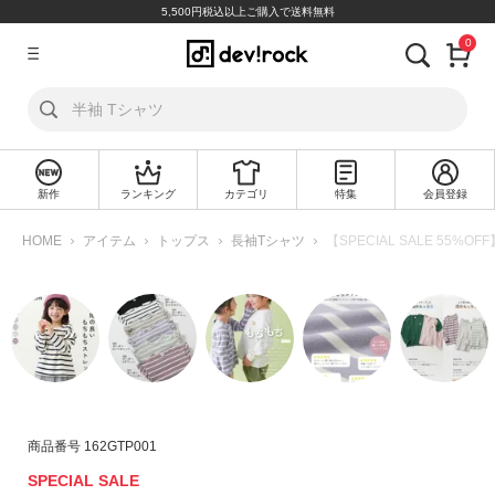
5,500円税込以上ご購入で送料無料
0
ア
カ
ウ
ン
ト
新作
ランキング
カテゴリ
特集
会員登録
ロ
新
グ
規
HOME
アイテム
トップス
長袖Tシャツ
【SPECIAL SALE 55
イ
会
ン
員
登
録
探
す
カ
商品番号
162GTP001
テ
SPECIAL SALE
ゴ