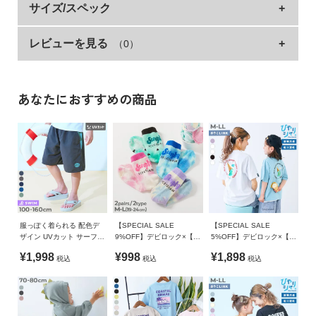
クリスマスモチーフがデザインされたロンパースと、
サイズ/スペック
イ
ド・
ポンポン付きの帽子のかわいい2点セット。
ヘ
レビューを見る
（0）
ロンパース
身幅
袖丈
総丈
肩幅
イベントシーンに着用し、冬の思い出を作ってみてください。
ル
プ
70cm
42.5
21
45.5
30
■素材
80cm
43.5
23.5
48.5
32
あなたにおすすめの商品
デ
吸汗性が良く、柔らかな肌ざわりの綿100%裏毛素材
ビ
帽子
巾
丈
ロ
裏がパイル状になっているので、吸汗性が良く汗ばむ日でも快
70cm
19.5
23.7
ッ
適な着心地。
ク
程よい厚みがあり、動きやすいのも魅力です。
80cm
20
24.7
に
つ
»サイズガイド
伸縮性：ふつう
い
素材・仕様
て
服っぽく着られる 配色デ
【SPECIAL SALE
【SPECIAL SALE
[帽子] 綿100％ [ロンパース] 本体：綿100% リブ：綿95 / ポリ
ザイン UVカット サーフパ
9%OFF】デビロック×【ア
5%OFF】デビロック×【ア
ンツ水着
イス】 2足セット メッシ
イス】 ひやシャリ 接触冷
ウレタン5%
¥1,998
¥998
¥1,898
お
税込
税込
税込
ュショート丈 ソックス
感 大人 アイスプリント 半
袖Tシャツ
買
生産国
い
CHINA
物