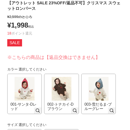
【アウトレット SALE 23%OFF/返品不可】クリスマス スウェ
リ
ットロンパース
か
¥
2,599
のところ
ら
¥
1,998
探
税込
す
18
ポイント
SALE
ラ
ン
※こちらの商品は【返品交換はできません】
キ
ン
カラー
選択してください
グ
か
ら
探
す
001-サンタ-Dレ
002-トナカイ-D
003-雪だるま-ブ
ッド
ブラウン
ルーグレー
新
作
サイズ
選択してください
か