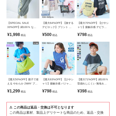
ガ
備考
イ
ド
洗濯方法
洗濯機洗い可(デリケート洗い) / 漂白剤使用不可 / 乾燥機使用
【SPECIAL SALE
【最大64%OFF】【旅する
【最大70%OFF】【ひやシ
不可 / 日陰つり干し/ 洗濯ネット使用 / プリント部分アイロン
よ
33%OFF】綿100％ なり
デビロック】プリント 半
ャリ】接触冷感 デビラボ
禁止
きり アソート ロンパース
袖Tシャツ
大人 プリント半袖Tシャツ
く
¥1,998
¥500
¥798
税込
税込
税込
あ
ご注意事項
る
・摩擦や水、汗などで色が移ることがあります。ご注意くだ
ご
さい。
質
・平置きにて採寸しているため、サイズや形に多少の誤差が
問
生じる場合があります。あらかじめご了承ください。
・生産時期により、多少色味が異なる場合がございますが、
FOLLOW
素材・サイズ等の品質に違いはございません。
【最大50%OFF】親子で使
【最大63%OFF】【ひやシ
【最大71%OFF】綿100％
・ご使用のパソコンやブラウザの環境により、実際の色とは
える やわらか 2WAY プー
ャリ】接触冷感 パジャマ
型崩れしにくい 無地＆切
ルバッグ
としても着られる ロゴタ
替 オーバーサイズ 半袖T
多少異なる場合がございます。
¥1,299
¥798
¥398
税込
税込
税込
ンクトップ セットアップ
シャツ
⚠ この商品は返品・交換は不可となります
この商品は素材、製品上デリケートな商品のため、返品・交換