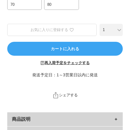
ら
70
80
探
す
特
お気に入りに登録する
集
か
カートに入れる
ら
探
す
再入荷予定をチェックする
発送予定日：1～3営業日以内に発送
子
ど
も
シェアする
服
コ
ラ
ム
商品説明
ガ