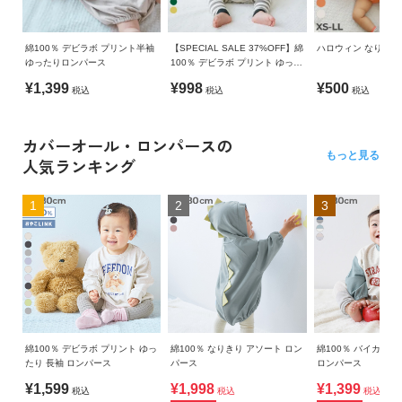
綿100％ デビラボ プリント半袖
【SPECIAL SALE 37%OFF】綿
ハロウィン なりきり
ゆったりロンパース
100％ デビラボ プリント ゆった
り 長袖 ロンパース
¥1,399
¥998
¥500
税込
税込
税込
カバーオール・ロンパースの
もっと見る
人気ランキング
1
2
3
綿100％ デビラボ プリント ゆっ
綿100％ なりきり アソート ロン
綿100％ バイカラー
たり 長袖 ロンパース
パース
ロンパース
¥1,599
¥1,998
¥1,399
税込
税込
税込