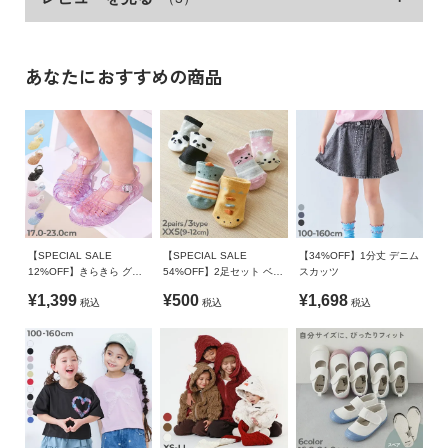
を交換する不思議な日がやってきた！
イ
今年のハロウィンはママ・パパも一緒に楽しんでみない？
XS(70-80)
43
31.5
48
ド・
思わず写真を撮りたくなるようなリンクコーデで、今年のホリ
ヘ
110cm
46
62.7
38
26
デーシーズンはもっと楽しく、もっと親子に。
あなたにおすすめの商品
ル
プ
トップス
着丈
身幅
袖丈
肩幅
■素材
デ
S(100-110)
46
42
31.5
43
裏がパイル状になっているので、吸汗性が良く快適な着心地。
ビ
程よい厚みがあり、動きやすいのも魅力です。
M(120-130)
53
46
39.5
47
ロ
L(140-150)
61
52
50
53
ッ
ク
伸縮性：ふつう
LL(160-170)
72
61
53
62
に
【SPECIAL SALE
【SPECIAL SALE
【34%OFF】1分丈 デニム
つ
12%OFF】きらきら グラ
54%OFF】2足セット ベビ
スカッツ
ボトムス
ウエスト
総丈
股下
もも幅
■スタイリング
い
デーションラメ サンダル
ー立体ソックス
¥1,399
¥500
¥1,698
税込
税込
税込
S(100-110)
46
67.8
45.8
24.5
て
M(120-130)
52
80.8
56.6
26.5
お
L(140-150)
57
94.3
67.6
29.5
買
LL(160-170)
66
102.8
74
33.5
い
物
»サイズガイド