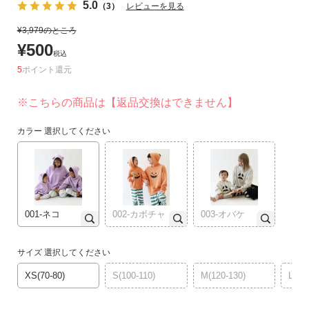
5.0
（3）
レビューを見る
リ
か
¥
3,979
のところ
ら
¥
500
税込
探
5
ポイント
す
※こちらの商品は【返品交換はできません】
ラ
ン
カラー
選択してください
キ
ン
グ
か
ら
001-ネコ
002-カボチャ
003-オバケ
探
す
サイズ
選択してください
新
XS(70-80)
S(100-110)
M(120-130)
L(14
作
か