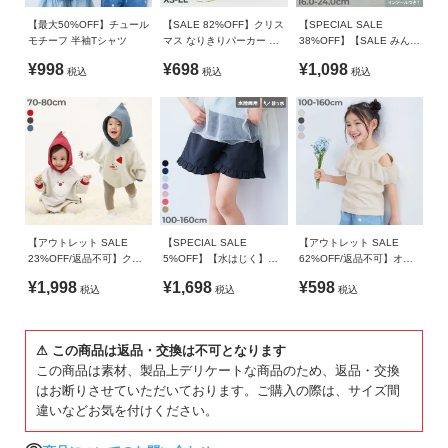
ガ
素材・仕様
イ
【最大50%OFF】チュール
【SALE 82%OFF】クリス
【SPECIAL SALE
モチーフ 半袖Tシャツ
マス なりきりパーカー 子
38%OFF】【SALE みんつ
ド
【ロンパース】
供服 キッズ ベビー 男の子
く】ゆったりフィット ベ
¥998
¥698
¥1,098
税込
税込
税込
女の子 ルームウェア 羽織
ルトでサイズ調整できる
[001-ネコ/002-カボチャ] 綿100%
り パジャマ
上履き(上靴) インソール2
[003-オバケ] 綿80% ポリエステル20%
よ
枚付き
く
【パジャマ上下セット】
あ
本体：綿 / リブ：綿95% ポリウレタン5%
る
ご
質
生産国
問
【アウトレット SALE
【SPECIAL SALE
【アウトレット SALE
23%OFF/返品不可】クリ
5%OFF】【水はじく】撥
62%OFF/返品不可】オフ
CHINA
スマス スウェットロンパ
水ナイロン 裾フリルショ
ショルシフォンTシャツ
FOLLOW
¥1,998
¥1,698
¥598
税込
税込
税込
ース
ートパンツ(水陸両用)
備考
洗濯方法
⚠ この商品は返品・交換は不可となります
洗濯方法
この商品は素材、製品上デリケートな商品のため、返品・交換
【ロンパース】
はお断りさせていただいております。ご購入の際は、サイズ間
洗濯機洗い可(デリケート洗い) / 漂白剤使用不可 / 乾燥機使用
違いなどお気を付けください。
不可 / 日陰つり干し/ 洗濯ネット使用 / プリント部分アイロン
禁止