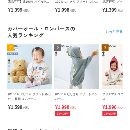
返品不可】綿100％ バイカラー
100％ なりきり アソート ロンパ
返品不可】どっちも
スウェットロンパース
ース
ジャマ
¥1,399
¥1,998
¥1,399
税込
税込
税込
カバーオール・ロンパースの
もっと見る
人気ランキング
1
2
3
綿100％ デビラボ プリント ゆっ
綿100％ なりきり アソート ロン
クリスマス スウェ
たり 長袖 ロンパース
パース
ス
¥1,599
¥1,998
¥1,998
税込
税込
税込
33%OFF
23%OFF