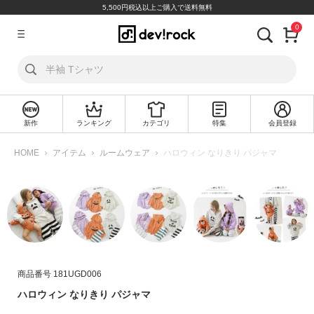
5,500円税込以上ご購入で送料無料
0
ア
カ
ウ
ン
ト
新作
ランキング
カテゴリ
特集
会員登録
ロ
新
グ
規
HOME
アイテム
ルームウェア
ハロウィン なりきり パジャマ
イ
会
ン
員
登
録
探
す
商品番号
181UGD006
カ
ハロウィン なりきり パジャマ
テ
ゴ