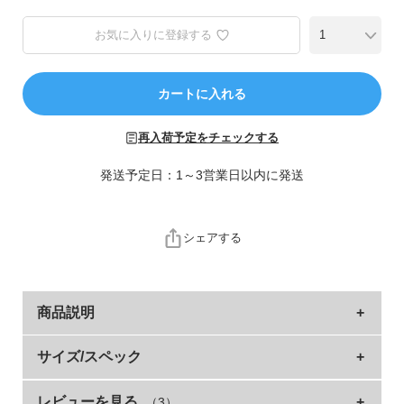
ら
探
お気に入りに登録する
す
特
カートに入れる
集
か
再入荷予定をチェックする
ら
探
発送予定日：1～3営業日以内に発送
す
シェアする
子
ど
も
服
商品説明
コ
ラ
家族で楽しむ なりきり パジャマ
サイズ/スペック
ム
みんなが仮装して「トリック・オア・トリート！」と、お菓子
ガ
レビューを見る
（3）
ロンパース
身幅
ラグラン袖丈
総丈