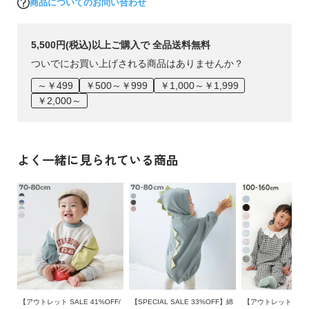
商品についてのお問い合わせ
【パジャマ上下セット】
洗濯機洗い可(デリケート洗い) / 漂白剤使用不可 / 乾燥機使用
5,500円(税込)以上ご購入で 全品送料無料
不可 / 日陰つり干し/ 洗濯ネット使用
ついでにお買い上げされる商品はありませんか？
～￥499
￥500～￥999
￥1,000～￥1,999
￥2,000～
ご注意事項
・摩擦や水、汗などで色が移ることがあります。ご注意くだ
さい。
・平置きにて採寸しているため、サイズや形に多少の誤差が
よく一緒に見られている商品
生じる場合がございます。あらかじめご了承ください。
・生産時期により、多少色味が異なる場合がございますが、
素材・サイズ等の品質に違いはございません。
【アウトレット SALE 41%OFF/
【SPECIAL SALE 33%OFF】綿
【アウトレット SALE