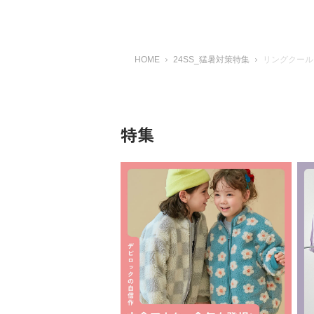
HOME
24SS_猛暑対策特集
リングクール
特集