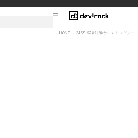
HOME
24SS_猛暑対策特集
リングクール
新規会員登録