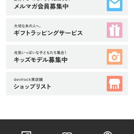
イ
ド・
ヘ
ル
プ
デ
ビ
ロ
ッ
ク
に
つ
い
て
お
買
い
物