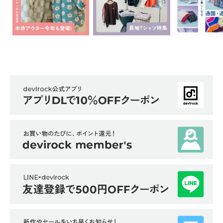
ら
探
す
特
集
か
ら
探
す
子
ど
も
服
コ
ラ
ム
ガ