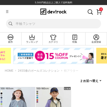
5,500円税込以上ご購入で送料無料
0
ア
カ
ウ
ン
ト
新作
ランキング
カテゴリ
特集
会員登録
ロ
新
グ
規
イ
会
ン
員
登
録
HOME
24SS春のガールズコレクション
軽アウター
探
並べ替え
2
す
カ
テ
ゴ