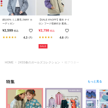
リ
か
ら
探
綿100% ミニ裏毛 2WAY カ
【SALE 6%OFF】撥水 ナイ
ーディガン
ロン フード収納付き 配色ラ
す
グラン ウインドブレーカー
¥
2,599
¥
2,798
税込
税込
4.3
4.6
（7）
（7）
ラ
ン
SALE
キ
ン
グ
HOME
24SS春のガールズコレクション
軽アウター
か
ら
探
特集
す
もっと見る
新
作
か