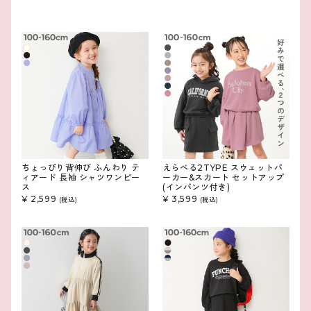
ちょっぴり背伸び ふんわり テ
えらべる2TYPE スウェットパ
ィアード 長袖 シャツワンピー
ーカー&スカート セットアップ
ス
(インパンツ付き)
¥ 2,599
¥ 3,599
(税込)
(税込)