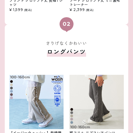
プリント クロップド丈 長袖Tシ
ソート クロップド丈 ミニ裏毛
ャツ
トレーナー
¥ 1,599
¥ 2,399
(税込)
(税込)
さりげなくかわいい
ロングパンツ
【イージーウォッシュ】乾燥機
裾フリル リブフレアパンツ