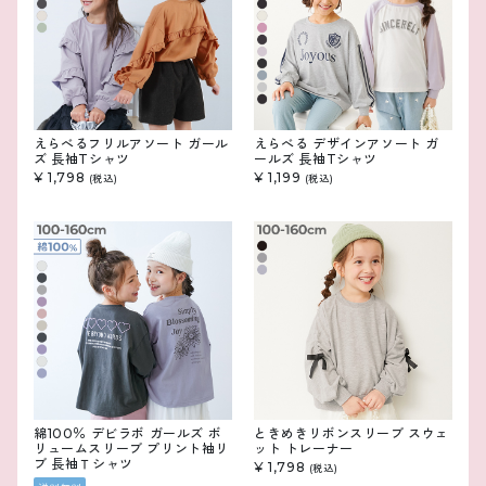
えらべるフリルアソート ガール
えらべる デザインアソート ガ
ズ 長袖Tシャツ
ールズ 長袖Tシャツ
¥ 1,798
¥ 1,199
(税込)
(税込)
綿100％ デビラボ ガールズ ボ
ときめきリボンスリーブ スウェ
リュームスリーブ プリント袖リ
ット トレーナー
ブ 長袖Ｔシャツ
¥ 1,798
(税込)