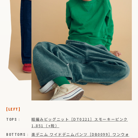
[LEFT]
TOPS :
畦編みビッグニット［DT0221］
スモーキーピンク
1,851（+税）
BOTTOMS :
楽デニム ワイドデニムパンツ［DB0099］
ワンウォ