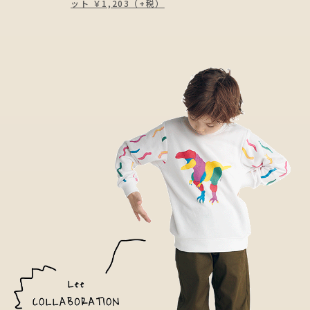
ット ￥1,203（+税）