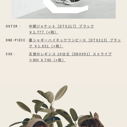
OUTER :
中綿ジャケット［DT0217］
ブラック
￥2,777（+税）
ONE-PIECE :
裏シャギーハイネックワンピース［DT0223］
ブラッ
ク ￥1,851（+税）
SOX :
天使のレギンス 10分丈［DB0091］
ストライプ
×WH ￥740（+税）