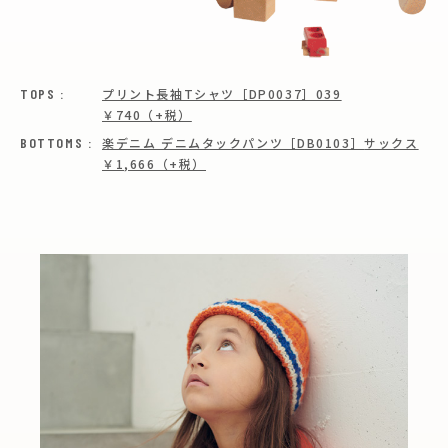
TOPS :
プリント長袖Tシャツ［DP0037］039
￥740（+税）
BOTTOMS :
楽デニム デニムタックパンツ［DB0103］
サックス
￥1,666（+税）