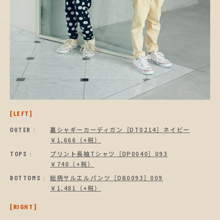
[LEFT]
OUTER :
裏シャギーカーディガン［DT0214］
ネイビー
￥1,666（+税）
TOPS :
プリント長袖Tシャツ［DP0040］093
￥740（+税）
BOTTOMS :
総柄サルエルパンツ［DB0093］
009
￥1,481（+税）
[RIGHT]