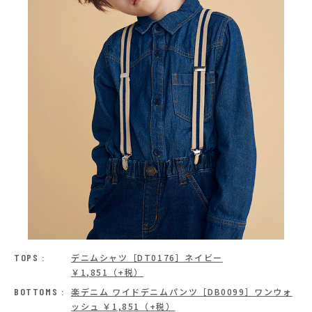
TOPS :
デニムシャツ［DT0176］ネイビー
￥1,851（+税）
BOTTOMS :
楽デニム ワイドデニムパンツ［DB0099］
ワンウォ
ッシュ ￥1,851（+税）