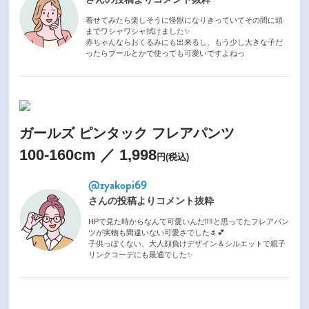
着せてみたら楽しそうに怪獣になりきっていてその間に頭
までワシャワシャ拭けました✨
赤ちゃんならおくるみにも出来るし、もう少し大きな子だ
ったらプールとかで使っても可愛いですよねっ
ガールズ ピンタック フレアパンツ
100-160cm ／ 1,998
円(税込)
@zyakopi69
さんの投稿よりコメント抜粋
HPで見た時からなんて可愛いんだ‼︎‼︎と思ってたフレアパン
ツが実物も間違いない可愛さでした🌷💕
子供っぽくない、大人顔負けデザイン＆シルエットで親子
リンクコーデにも最適でした✨