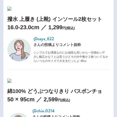
撥水 上履き (上靴) インソール2枚セット
16.0-23.0cm ／ 1,299
円(税込)
@saya_622
さんの投稿よりコメント抜粋
シンプルでお洒落なのにお値段も安いから一目惚れꕀ💛
少し幅広かな？とは思うけどその分中敷が２枚ついてるか
らいつものサイズで大丈夫だったよ~🧸🥨
綿100% どうぶつなりきり バスポンチョ
50 × 95cm ／ 2,599
円(税込)
@chie.0214
さんの投稿よりコメント抜粋