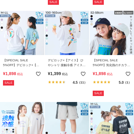
SALE
SALE
【SPECIAL SALE
デビロック×【アイス】 ひ
【SPECIAL SALE
5%OFF】デビロック×【ア
やシャリ 接触冷感 アイスプ
5%OFF】気化熱のチカラで
イス】 ひやシャリ 接触冷感
リント 半袖Tシャツ
ひんやり 日よけ付きキャッ
¥
1,898
¥
1,399
¥
1,898
税込
税込
税込
大人 アイスプリント 半袖T
プ
シャツ
4.5
5.0
（11）
（1）
SALE
SALE