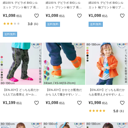
綿100％ デビラボ BIGシル
綿100％ デビラボ BIGシル
綿100％ デビラボ BIGシル
エット プリント袖リブ 長袖
エット プリント袖リブ 長袖
エット 袖プリント袖リブ 長
Tシャツ
Tシャツ
袖Tシャツ
¥
1,098
¥
1,098
¥
1,098
税込
税込
税込
3.0
（1）
送料無料
送料無料
送料無料
【EN-JOY】どっちも前だか
【EN-JOY】かかとが配色だ
【EN-JOY】どっちも前だか
ら1人でお着替え ガールズ
から 1人で履きやすい ソッ
らお着替えさせやすい えら
メロウ リブパンツ
クス 3足セット
べる無地＆総柄 カーディガ
¥
1,199
¥
1,098
¥
1,998
税込
税込
税込
ン
5.0
（1）