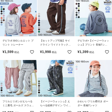
ら
探
す
特
集
か
デビラボ BIGシルエット プ
【セットアップ可能】サイ
デビラボ×【イージーウォッ
ら
リント トレーナー
ドライン ワイドトラックパ
シュ】プリント 長袖Tシャ
探
ンツ
ツ
¥
1,599
¥
1,998
¥
1,399
税込
税込
税込
す
子
ど
も
服
コ
ラ
ム
フリルとリボンがえらべる
【イージーウォッシュ】え
かわいいフリル襟付き ボー
ミニ裏毛 ガールズ スウェッ
らべる総柄デザイン ワイド
ダー 長袖Tシャツ
トパンツ
ストレートパンツ
ガ