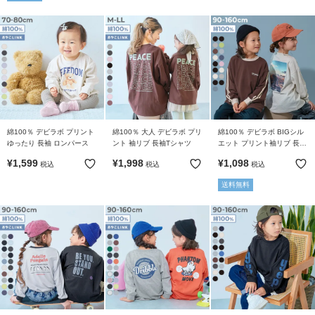
綿100％ デビラボ プリント
綿100％ 大人 デビラボ プリ
綿100％ デビラボ BIGシル
ゆったり 長袖 ロンパース
ント 袖リブ 長袖Tシャツ
エット プリント袖リブ 長袖
Tシャツ
¥
1,599
¥
1,998
¥
1,098
税込
税込
税込
送料無料