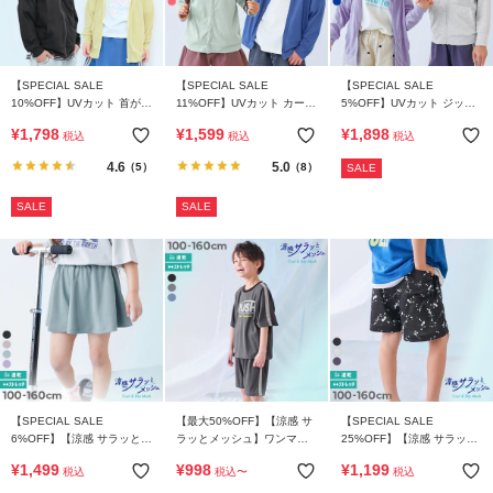
【SPECIAL SALE
【SPECIAL SALE
【SPECIAL SALE
10%OFF】UVカット 首が日
11%OFF】UVカット カーデ
5%OFF】UVカット ジップ
焼けしにくい スタンドジッ
ィガン
パーカー
¥
1,798
¥
1,599
¥
1,898
税込
税込
税込
プカーディガン
4.6
5.0
（5）
（8）
SALE
SALE
SALE
【SPECIAL SALE
【最大50%OFF】【涼感 サ
【SPECIAL SALE
6%OFF】【涼感 サラッとメ
ラッとメッシュ】ワンマイ
25%OFF】【涼感 サラッと
ッシュ】インナー付き ギャ
ルにもおすすめ ロゴプリン
メッシュ】ペンキ柄 ハーフ
¥
1,499
¥
998
¥
1,199
税込
税込
〜
税込
ザー キュロット
トパジャマ
パンツ