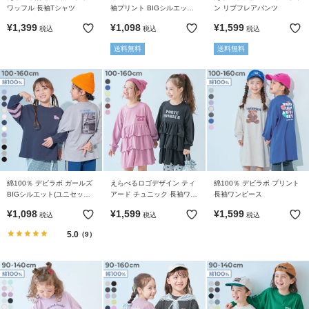
ガ
ワッフル 長袖Tシャツ
袖プリント BIGシルエット
ン リブフレアパンツ
イ
ラグラン 長袖Ｔシャツ
¥
1,399
¥
1,098
¥
1,599
税込
税込
税込
ド
送料無料
送料無料
よ
く
あ
る
ご
質
問
綿100％ デビラボ ガールズ
えらべるロゴデザイン ティ
綿100％ デビラボ プリント
FOLLOW
BIGシルエット(ユニセック
アード チュニック 長袖ワン
長袖ワンピース
ス型) プリント袖リブ 長袖T
ピース
¥
1,098
¥
1,599
¥
1,599
税込
税込
税込
シャツ
5.0
（9）