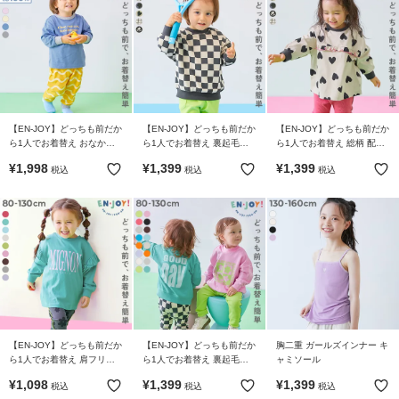
【EN-JOY】どっちも前だか
【EN-JOY】どっちも前だか
【EN-JOY】どっちも前だか
ら1人でお着替え おなかす
ら1人でお着替え 裏起毛じ
ら1人でお着替え 総柄 配色
っぽり パジャマ
ゃない 総柄 トレーナー
メロウ 長袖Tシャツ
¥
1,998
¥
1,399
¥
1,399
税込
税込
税込
【EN-JOY】どっちも前だか
【EN-JOY】どっちも前だか
胸二重 ガールズインナー キ
ら1人でお着替え 肩フリル
ら1人でお着替え 裏起毛じ
ャミソール
プリント 長袖Tシャツ
ゃない カラフル トレーナー
¥
1,098
¥
1,399
¥
1,399
税込
税込
税込