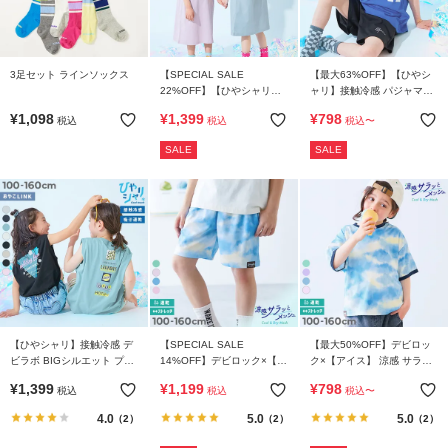
3足セット ラインソックス
【SPECIAL SALE
【最大63%OFF】【ひやシ
22%OFF】【ひやシャリ】
ャリ】接触冷感 パジャマと
接触冷感 デビラボ プリント
しても着られる ロゴタンク
¥
1,098
¥
1,399
¥
798
税込
税込
税込
〜
タンクワンピース
トップ セットアップ
SALE
SALE
【ひやシャリ】接触冷感 デ
【SPECIAL SALE
【最大50%OFF】デビロッ
ビラボ BIGシルエット プリ
14%OFF】デビロック×【ア
ク×【アイス】 涼感 サラッ
ントタンクトップ
イス】 涼感 サラッとメッシ
とメッシュ フレーバー風タ
¥
1,399
¥
1,199
¥
798
税込
税込
税込
〜
ュ フレーバー風タイダイプ
イダイプリント 半袖Tシャ
リント ハーフパンツ
ツ
4.0
5.0
5.0
（2）
（2）
（2）