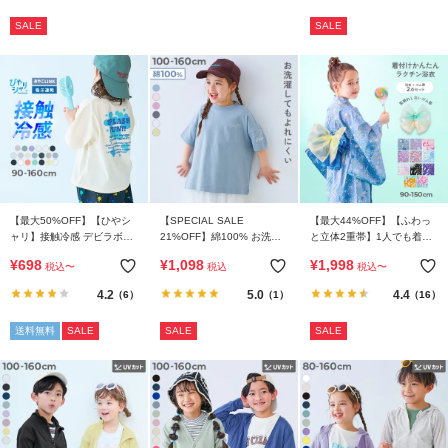
SALE
SALE
【最大50%OFF】【ひやシ
【SPECIAL SALE
【最大44%OFF】【ふわっ
ャリ】接触冷感 デビラボ
21%OFF】綿100% お洗濯
と立体2重帯】1人でも着ら
BIGシルエット プリント半
してもよれにくい ガールズ
れる 着付け簡単 すぽっと
¥
698
¥
1,098
¥
1,998
税込
〜
税込
税込
〜
袖Tシャツ
ワンポイント刺繍 ビッグシ
ワンピース型浴衣
ルエット 半袖Tシャツ
4.2
5.0
4.4
（6）
（1）
（16）
送料無料
SALE
SALE
SALE