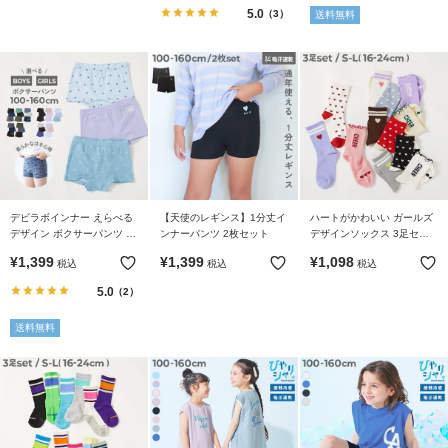
5.0
（3）
送料無料
デビラボインナー えらべる
【天使のレギンス】1分丈イ
ハートがかわいい ガールズ
デザイン ボクサーパンツ 3
ンナーパンツ 2枚セット
デザインソックス 3足セッ
枚セット
ト
¥
1,399
¥
1,399
¥
1,098
税込
税込
税込
5.0
（2）
送料無料