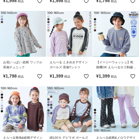
¥
1,998
¥
1,998
¥
1,798
税込
税込
税込
イ
ド・
ヘ
ル
プ
デ
ビ
ロ
ッ
お花いっぱい 総柄 ワッフル
えらべる ときめきデザイン
【イージーウォッシュ】乾
長袖チュニック
ガールズ 長袖Tシャツ
燥機OK えらべるロゴ刺繍デ
ク
ザイン 長袖Tシャツ
¥
1,798
¥
1,399
¥
1,399
に
税込
税込
税込
つ
い
て
お
買
い
物
えらべる無地&総柄デザイン
綿100％ デビラボ ガールズ
えらべる総柄&メロウデザイ