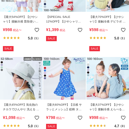
【最大54%OFF】【ひやシ
【SPECIAL SALE
【最大70%OFF】【ひやシ
ャリ】接触冷感 普段使いも
12%OFF】【ひやシャリ】
ャリ】接触冷感 デビラボ 大
しやすい パジャマ
接触冷感 サイドライン ハー
人 プリント半袖Tシャツ
¥
998
¥
1,399
¥
598
税込
〜
税込
税込
〜
フパンツ
5.0
5.0
（1）
（1）
SALE
SALE
SALE
【最大45%OFF】気化熱の
【最大60%OFF】【涼感 サ
【最大37%OFF】【ひやシ
チカラでひんやり 洗える 日
ラッとメッシュ】総柄 タン
ャリ】接触冷感 えらべるチ
よけ付き メッシュ切り替え
クワンピース
ュールデザイン フレンチス
¥
1,098
¥
798
¥
998
税込
〜
税込
〜
税込
〜
ハット
リーブ 半袖Tシャツ
5.0
4.7
（1）
（3）
SALE