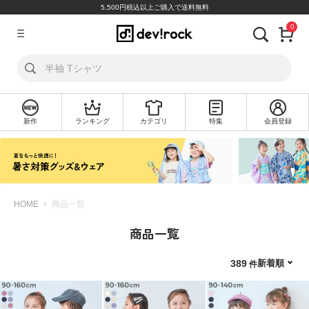
5,500円税込以上ご購入で送料無料
0
ア
カ
ウ
ン
ト
新作
ランキング
カテゴリ
特集
会員登録
ロ
新
グ
規
イ
会
ン
員
登
録
HOME
商品一覧
商品一覧
探
す
新着順
389
カ
テ
ゴ