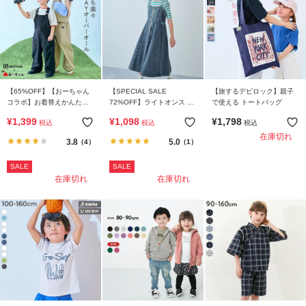
【65%OFF】【おーちゃん
【SPECIAL SALE
【旅するデビロック】親子
コラボ】お着替えかんたん
72%OFF】ライトオンス ケ
で使える トートバッグ
シワになりにくい 2WAYオ
ミカルデニム ジャンスカ
¥
1,399
¥
1,098
¥
1,798
税込
税込
税込
ーバーオール
在庫切れ
3.8
5.0
（4）
（1）
SALE
SALE
在庫切れ
在庫切れ