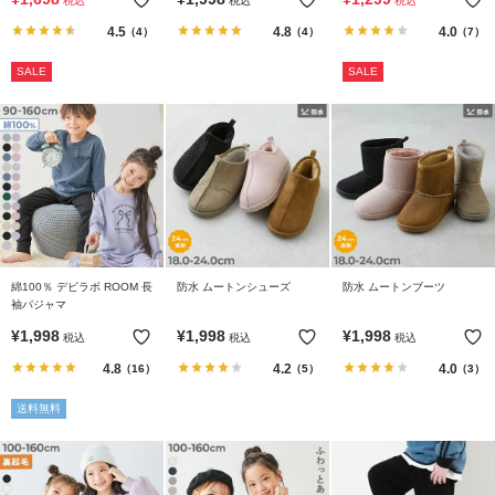
税込
税込
税込
ら
探
4.5
4.8
4.0
（4）
（4）
（7）
す
SALE
SALE
特
集
か
ら
探
す
綿100％ デビラボ ROOM 長
防水 ムートンシューズ
防水 ムートンブーツ
子
袖パジャマ
ど
¥
1,998
¥
1,998
¥
1,998
税込
税込
税込
も
服
4.8
4.2
4.0
（16）
（5）
（3）
コ
送料無料
ラ
ム
ガ