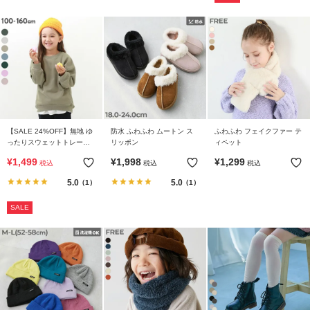
【SALE 24%OFF】無地 ゆ
防水 ふわふわ ムートン ス
ふわふわ フェイクファー テ
ったりスウェットトレーナ
リッポン
ィペット
ー
¥
1,499
¥
1,998
¥
1,299
税込
税込
税込
5.0
5.0
（1）
（1）
SALE