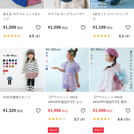
洗える カラフル ニットキャ
カラフル ネックウォーマー
2足セット ニーハイソック
ップ
ス
¥
1,098
¥
1,098
¥
1,199
税込
税込
税込
4.5
4.3
（2）
（3）
10分丈無地スカッツ
【アウトレット SALE
【アウトレット SALE
33%OFF/返品不可】えらべ
49%OFF/返品不可】着付け
るデザイン ペプラム ガール
簡単 すぽっと着られる ワン
¥
1,320
¥
1,998
¥
1,998
税込
税込
税込
ズ甚平
ピース型浴衣
3.7
4.4
（3）
（11）
SALE
SALE