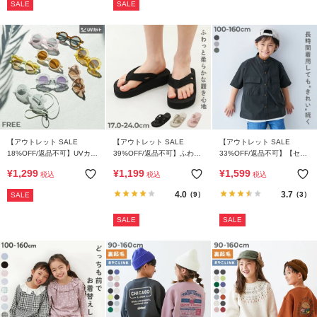
SALE
SALE
【アウトレット SALE
【アウトレット SALE
【アウトレット SALE
18%OFF/返品不可】UVカッ
39%OFF/返品不可】ふわも
33%OFF/返品不可】【セッ
ト えらべるデザイン グラス
ちボリュームソール トング
トアップ可能】シワになり
¥
1,299
¥
1,199
¥
1,599
税込
税込
税込
コード付き キッズファッシ
サンダル
にくい カーゴポケット ノー
ョングラス
カラーシャツ
4.0
3.7
（9）
（3）
SALE
SALE
SALE