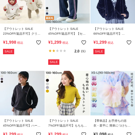
【アウトレット SALE
【アウトレット SALE
【アウトレット SALE
23%OFF/返品不可】クリス
45%OFF/返品不可】【セッ
66%OFF/返品不可】
マス スウェットロンパース
トアップ可能】スウェード
【chum】ふわふわ リングジ
¥
1,998
¥
1,299
¥
1,299
税込
税込
税込
調 ストレッチ裏起毛 ライン
ップ ファーパーカー
トラックパンツ
2.0
（1）
SALE
SALE
SALE
【アウトレット SALE
【アウトレット SALE
【帯単品】お手持ちの浴
45%OFF/返品不可】ハーフ
7%OFF/返品不可】もちもち
衣・甚平に 簡単につけられ
ジップ 切り替えトレーナー
ストレッチ モックネック長
る 華やかリボン型帯
¥
1,299
¥
1,299
¥
1,098
税込
税込
税込