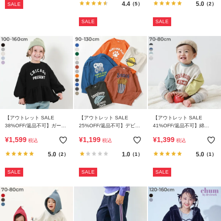
4.4
5.0
（5）
（2）
SALE
SALE
SALE
【アウトレット SALE
【アウトレット SALE
【アウトレット SALE
38%OFF/返品不可】ガール
25%OFF/返品不可】デビラ
41%OFF/返品不可】綿
ズ ペプラム トレーナー
ボ BOXシルエット プリント
100％ バイカラー スウェッ
¥
1,599
¥
1,199
¥
1,399
税込
税込
税込
トレーナー
トロンパース
5.0
1.0
5.0
（2）
（1）
（1）
SALE
SALE
SALE