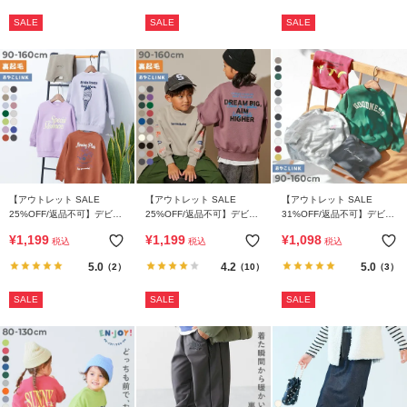
SALE
SALE
SALE
【アウトレット SALE
【アウトレット SALE
【アウトレット SALE
25%OFF/返品不可】デビラ
25%OFF/返品不可】デビラ
31%OFF/返品不可】デビラ
ボ プリント 裏起毛 BOXシ
ボ プリント 裏起毛 BIGシル
ボ BOXシルエット プリント
¥
1,199
¥
1,199
¥
1,098
税込
税込
税込
ルエット トレーナー
エットトレーナー
トレーナー
5.0
4.2
5.0
（2）
（10）
（3）
SALE
SALE
SALE