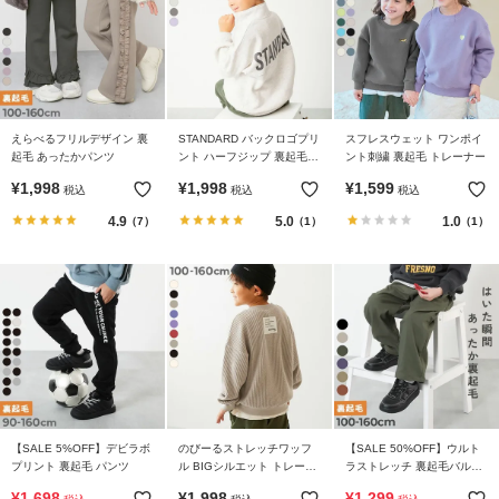
リ
か
ら
探
す
えらべるフリルデザイン 裏
STANDARD バックロゴプリ
スフレスウェット ワンポイ
起毛 あったかパンツ
ント ハーフジップ 裏起毛ト
ント刺繍 裏起毛 トレーナー
ラ
レーナー
¥
1,998
¥
1,998
¥
1,599
税込
税込
税込
ン
4.9
5.0
1.0
（7）
（1）
（1）
キ
ン
グ
か
ら
探
す
新
【SALE 5%OFF】デビラボ
のびーるストレッチワッフ
【SALE 50%OFF】ウルト
作
プリント 裏起毛 パンツ
ル BIGシルエット トレーナ
ラストレッチ 裏起毛バルー
か
ー
ンパンツ
¥
1,698
¥
1,998
¥
1,299