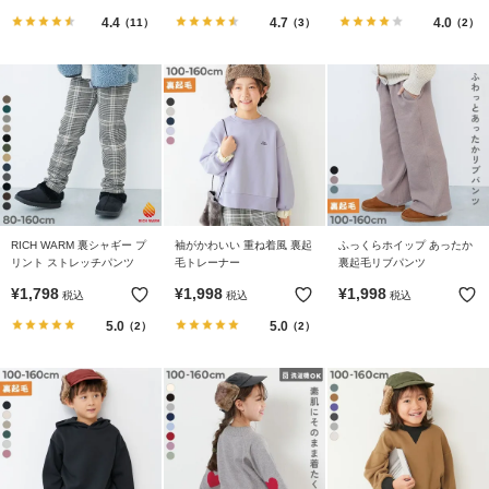
ガ
4.4
4.7
4.0
（11）
（3）
（2）
イ
ド
よ
く
あ
る
ご
質
RICH WARM 裏シャギー プ
袖がかわいい 重ね着風 裏起
ふっくらホイップ あったか
問
リント ストレッチパンツ
毛トレーナー
裏起毛リブパンツ
¥
1,798
¥
1,998
¥
1,998
税込
税込
税込
FOLLOW
5.0
5.0
（2）
（2）