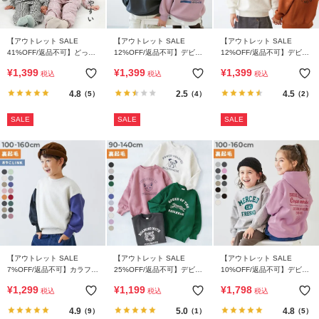
【アウトレット SALE
【アウトレット SALE
【アウトレット SALE
41%OFF/返品不可】どっち
12%OFF/返品不可】デビラ
12%OFF/返品不可】デビラ
も前 フリルパジャマ
ボ プリント 裏起毛 BIGシル
ボ プリント 裏起毛 BOXシ
¥
1,399
¥
1,399
¥
1,399
税込
税込
税込
エットトレーナー
ルエット トレーナー
4.8
2.5
4.5
（5）
（4）
（2）
SALE
SALE
SALE
【アウトレット SALE
【アウトレット SALE
【アウトレット SALE
7%OFF/返品不可】カラフル
25%OFF/返品不可】デビラ
10%OFF/返品不可】デビラ
スウェット ふっくら裏起毛
ボ×【アニマルカレッジ】
ボ プリント裏起毛プルパー
¥
1,299
¥
1,199
¥
1,798
税込
税込
税込
無地トレーナー
裏起毛 BIGシルエット プリ
カー
ントトレーナー
4.9
5.0
4.8
（9）
（1）
（5）