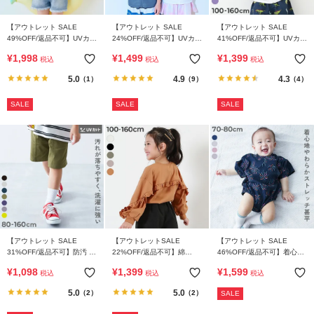
【アウトレット SALE
【アウトレット SALE
【アウトレット SALE
49%OFF/返品不可】UVカッ
24%OFF/返品不可】UVカッ
41%OFF/返品不可】UVカッ
ト 服っぽく着られる ボーダ
ト 袖の長さがえらべる ジッ
ト フード付き 長袖ジップラ
¥
1,998
¥
1,499
¥
1,399
税込
税込
税込
ーT&デニムパンツ水着 3P
プラッシュガード
ッシュガード
セット
5.0
4.9
4.3
（1）
（9）
（4）
SALE
SALE
SALE
【アウトレット SALE
【アウトレットSALE
【アウトレット SALE
31%OFF/返品不可】防汚 ハ
22%OFF/返品不可】綿
46%OFF/返品不可】着心地
ーフパンツ
100% バックフリル 長袖T
やわらか おやすみ甚平 ロン
¥
1,098
¥
1,399
¥
1,599
税込
税込
税込
シャツ
パース
5.0
5.0
（2）
（2）
SALE