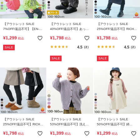
【アウトレット SALE
【アウトレット SALE
【アウトレット SALE
7%OFF/返品不可】【EN-
40%OFF/返品不可】あった
25%OFF/返品不可】RICH
JOY】どっちも前だから1人
か防風 裏フリース ワイドラ
WARM 裏シャギー 10分丈
¥
1,299
¥
1,798
¥
1,798
税込
税込
税込
でお着替え 裏起毛じゃない
インパンツ
無地 ロングスカッツ
カラフル トレーナー
4.5
4.5
（2）
（2）
SALE
SALE
SALE
【アウトレット SALE
【アウトレット SALE
【アウトレット SALE
25%OFF/返品不可】RICH
53%OFF/返品不可】洗える
50%OFF/返品不可】綿
WARM 裏シャギー ラインス
2WAY ニットカーディガン
100％ マルチプリント ラグ
¥
1,798
¥
1,399
¥
1,299
税込
税込
税込
カッツ
ラン スウェットワンピース