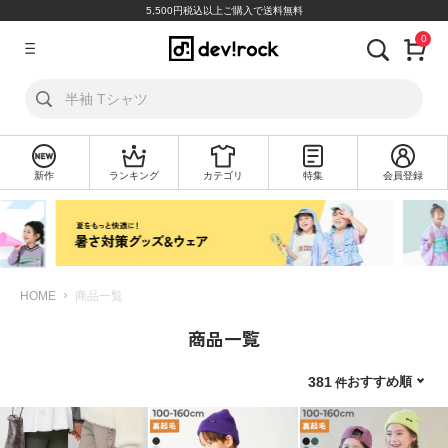
5,500円税込以上ご購入で送料無料
0
ア
カ
ウ
ン
ト
新作
ランキング
カテゴリ
特集
会員登録
ロ
新
グ
規
イ
会
ン
員
登
録
HOME
商品一覧
商品一覧
探
す
おすすめ順
381
カ
テ
ゴ