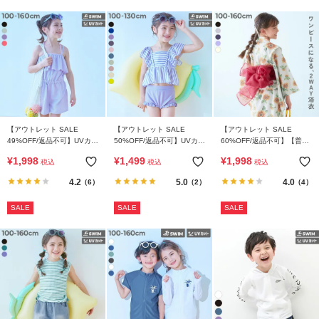
【アウトレット SALE
【アウトレット SALE
【アウトレット SALE
49%OFF/返品不可】UVカッ
50%OFF/返品不可】UVカッ
60%OFF/返品不可】【普段
ト サロペット付き セパレー
ト えらべるデザイン ボリュ
着もOK】 シワになりにくい
¥
1,998
¥
1,499
¥
1,998
税込
税込
税込
ト水着 3Pセット
ームフリル セパレート水着
セパレート ワンピース浴衣
4.2
5.0
4.0
（6）
（2）
（4）
SALE
SALE
SALE