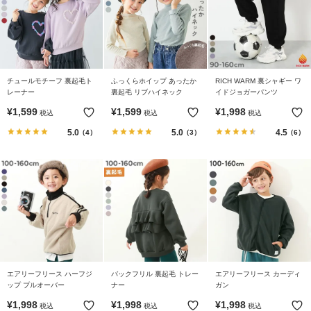
イ
ド・
ヘ
ル
プ
チュールモチーフ 裏起毛ト
ふっくらホイップ あったか
RICH WARM 裏シャギー ワ
レーナー
裏起毛 リブハイネック
イドジョガーパンツ
デ
ビ
¥
1,599
¥
1,599
¥
1,998
税込
税込
税込
ロ
5.0
5.0
4.5
（4）
（3）
（6）
ッ
ク
に
つ
い
て
お
買
エアリーフリース ハーフジ
バックフリル 裏起毛 トレー
エアリーフリース カーディ
い
ップ プルオーバー
ナー
ガン
物
¥
1,998
¥
1,998
¥
1,998
税込
税込
税込