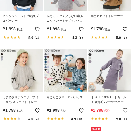
ビッグシルエット 裏起毛プ
洗える チクチクしない素肌
配色ガゼットトレーナー
ルパーカー
ニット ハートデザイン ハイ
ネック プルオーバー
¥
1,998
¥
1,998
¥
1,798
税込
税込
税込
5.0
4.3
5.0
（1）
（3）
（2）
ときめきリボンスリーブ ミ
もこもこフリース パジャマ
【SALE 50%OFF】ガール
ニ裏毛 スウェット トレーナ
ズ 裏起毛 パーカー&カーゴ
ー
スカート セットアップ
¥
1,798
¥
1,998
¥
1,798
税込
税込
税込
4.0
4.9
5.0
（3）
（15）
（1）
SALE