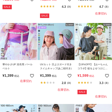
袖Tシャツ
4.3
4.7
（3）
（3）
SALE
在庫切れ
SALE
華やかさUP 浴衣用 パール
UVカット 日よけガード付き
【19%OFF】【おーちゃん
ベルト
スイムキャップ(あご紐付き)
コラボ】蚊をよせつけにく
い 防蚊 リンガー 大人用 半
¥
1,399
¥
1,399
¥
1,599
税込
税込
税込
袖Ｔシャツ
在庫切れ
2.0
3.3
（3）
（3）
在庫切れ
SALE
在庫切れ