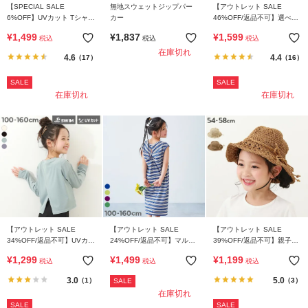
【SPECIAL SALE
無地スウェットジップパー
【アウトレット SALE
6%OFF】UVカット Tシャツ
カー
46%OFF/返品不可】選べる
型 半袖ラッシュガード
クラシカル甚平
¥
1,499
¥
1,837
¥
1,599
税込
税込
税込
在庫切れ
4.6
4.4
（17）
（16）
SALE
SALE
在庫切れ
在庫切れ
【アウトレット SALE
【アウトレット SALE
【アウトレット SALE
34%OFF/返品不可】UVカッ
24%OFF/返品不可】マルチ
39%OFF/返品不可】親子で
ト バッククロス 長袖ラッシ
ボーダー リブワンピース
使える ガールズ ペーパーハ
¥
1,299
¥
1,499
¥
1,199
税込
税込
税込
ュガード
ット
3.0
5.0
（1）
（3）
SALE
在庫切れ
SALE
SALE