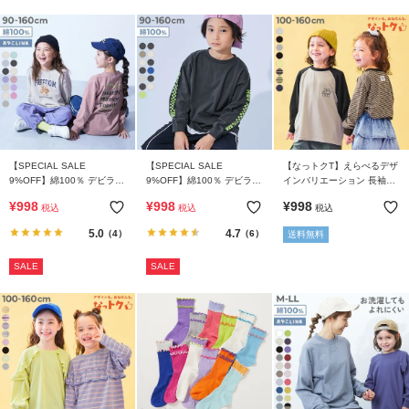
【SPECIAL SALE
【SPECIAL SALE
【なっトクT】えらべるデザ
9%OFF】綿100％ デビラボ
9%OFF】綿100％ デビラボ
インバリエーション 長袖T
ガールズ BIGシルエットプ
BIGシルエット 袖プリント
シャツ
¥
998
¥
998
¥
998
税込
税込
税込
リント袖リブ 長袖Tシャツ
袖リブ 長袖Tシャツ
5.0
4.7
（4）
（6）
送料無料
SALE
SALE