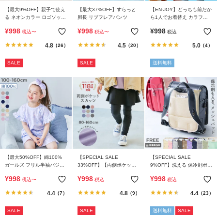
【最大9%OFF】親子で使え
【最大37%OFF】すらっと
【EN-JOY】どっちも前だか
る ネオンカラー ロゴソック
脚長 リブフレアパンツ
ら1人でお着替え カラフル
ス 3足セット
長袖Tシャツ
¥
998
¥
998
¥
998
税込
〜
税込
〜
税込
4.8
4.5
5.0
（26）
（20）
（4）
SALE
SALE
送料無料
【最大50%OFF】綿100%
【SPECIAL SALE
【SPECIAL SALE
ガールズ フリル半袖パジャ
33%OFF】【両側ポケット
9%OFF】洗える 保冷剤ポケ
マ
付き】ストレッチコットン
ット付き ランドセル用 背中
¥
998
¥
998
¥
998
税込
〜
税込
税込
10分丈 無地スカッツ
メッシュパッド
4.4
4.8
4.4
（7）
（9）
（23）
SALE
SALE
送料無料
SALE