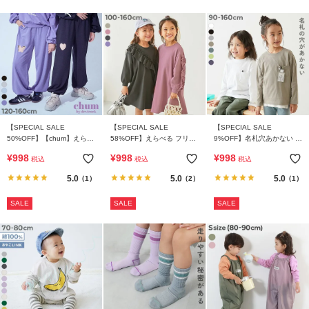
【SPECIAL SALE
【SPECIAL SALE
【SPECIAL SALE
50%OFF】【chum】えらべ
58%OFF】えらべる フリル
9%OFF】名札穴あかない 無
るカットアウトデザイン ミ
デザイン アソート 長袖ワン
地 ポケット付き クルーネッ
¥
998
¥
998
¥
998
税込
税込
税込
ニ裏毛 スウェットパンツ
ピース
ク 長袖Tシャツ
5.0
5.0
5.0
（1）
（2）
（1）
SALE
SALE
SALE