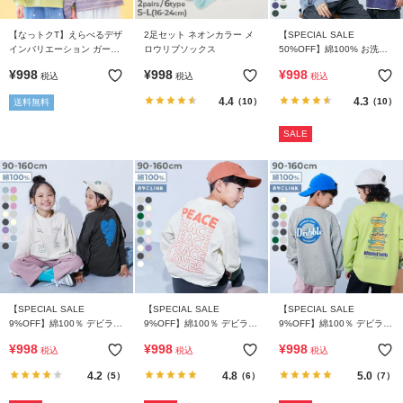
【なっトクT】えらべるデザ
2足セット ネオンカラー メ
【SPECIAL SALE
インバリエーション ガール
ロウリブソックス
50%OFF】綿100% お洗濯
ズ 長袖Tシャツ
してもよれにくい ビッグシ
¥
998
¥
998
¥
998
税込
税込
税込
ルエット 袖リブ 大人 長袖T
シャツ
4.4
4.3
（10）
（10）
送料無料
SALE
【SPECIAL SALE
【SPECIAL SALE
【SPECIAL SALE
9%OFF】綿100％ デビラボ
9%OFF】綿100％ デビラボ
9%OFF】綿100％ デビラボ
ガールズ BIGシルエットプ
BIGシルエット プリント袖
BIGシルエット プリント袖
¥
998
¥
998
¥
998
税込
税込
税込
リント袖リブ 長袖Tシャツ
リブ 長袖Tシャツ
リブ 長袖Tシャツ
4.2
4.8
5.0
（5）
（6）
（7）