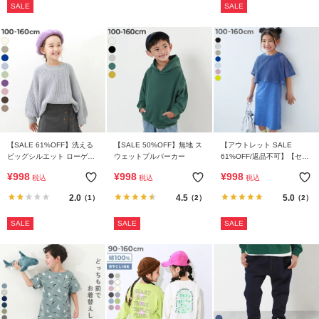
SALE
SALE
【SALE 61%OFF】洗える
【SALE 50%OFF】無地 ス
【アウトレット SALE
ビッグシルエット ローゲー
ウェットプルパーカー
61%OFF/返品不可】【セッ
ジニット
トアップ】メッシュTシャツ
¥
998
¥
998
¥
998
税込
税込
税込
＆アメスリワンピース
2.0
4.5
5.0
（1）
（2）
（2）
SALE
SALE
SALE