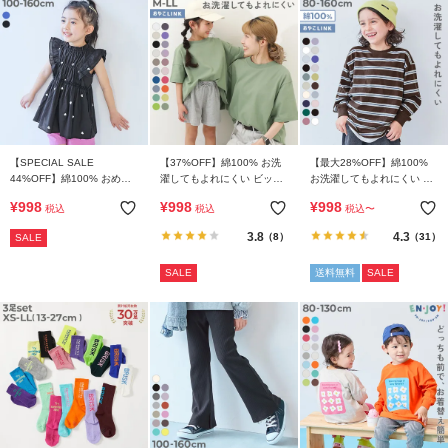
【SPECIAL SALE
【37%OFF】綿100% お洗
【最大28%OFF】綿100%
44%OFF】綿100% おめか
濯してもよれにくい ビッグ
お洗濯してもよれにくい ビ
し ハート総柄プリント ティ
シルエット 大人 半袖Tシャ
ッグシルエット 袖リブ ボー
¥
998
¥
998
¥
998
税込
税込
税込
〜
アード さらっと軽やかチュ
ツ
ダー 長袖Tシャツ
ニック
3.8
4.3
（8）
（31）
SALE
SALE
送料無料
SALE