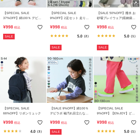
【SPECIAL SALE
【SPECIAL SALE
【SALE 50%OFF】撥水 お
37%OFF】綿100％ デビラ
9%OFF】2足セット 走りや
砂場プレイウェア(収納袋付
ボ プリント ゆったり 長袖
すいテーピング機能付き ラ
き)
¥
998
¥
998
¥
998
税込
税込
税込
ロンパース
インソックス
5.0
5.0
（2）
（1）
SALE
SALE
SALE
【SPECIAL SALE
【SALE 9%OFF】綿100％
【SPECIAL SALE
66%OFF】リボンリュック
デビラボ 袖汚れ目立たない
9%OFF】【EN-JOY】どっ
長袖Tシャツ
ちも前だから1人でお着替え
¥
998
¥
998
¥
998
税込
税込
税込
カラフル リブフレアパンツ
4.0
5.0
（3）
（1）
SALE