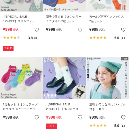
【SPECIAL SALE
親子で使える ネオンカラー
ガールズデザインソックス
37%OFF】スリムフィット
ミニタオル 2枚セット
2足セット
上履き(上靴) インソール2枚
¥
998
¥
998
¥
998
税込
税込
税込
付き
3.8
5.0
（5）
（1）
SALE
2足セット ネオンカラー メ
【SPECIAL SALE
速乾 シワになりにくい ゴム
ロウリブ スニーカー丈ソッ
28%OFF】【chum×クロ
付き 三角巾
クス
ミ】ルーズソックス(30cm)
¥
998
¥
998
¥
998
税込
税込
税込
5.0
（1）
SALE