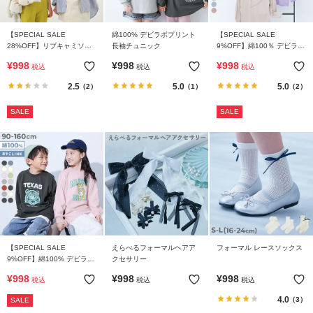
【SPECIAL SALE
綿100% デビラボプリント
【SPECIAL SALE
28%OFF】リブキャミソー
長袖チュニック
9%OFF】綿100％ デビラボ
ル(140cm以上カップ付き)
ガールズ BIGシルエットプ
¥
998
¥
998
¥
998
税込
税込
税込
リント袖リブ 長袖Tシャツ
2.5
5.0
5.0
（2）
（1）
（2）
SALE
SALE
【SPECIAL SALE
えらべるフォーマルヘアア
フォーマル レースソックス
9%OFF】綿100% デビラボ
クセサリー
BIGシルエット プリント袖
¥
998
¥
998
¥
998
税込
税込
税込
リブ 長袖Tシャツ
4.0
（3）
SALE