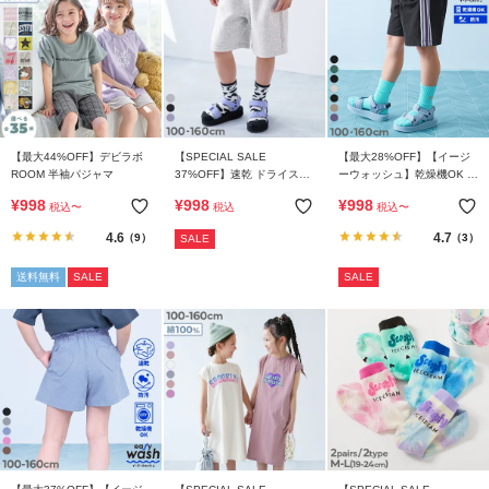
イ
ド・
ヘ
ル
プ
デ
【最大44%OFF】デビラボ
【SPECIAL SALE
【最大28%OFF】【イージ
ビ
ROOM 半袖パジャマ
37%OFF】速乾 ドライスウ
ーウォッシュ】乾燥機OK 防
ェット ワイドハーフパンツ
汚 えらべるデザイン ハーフ
ロ
¥
998
¥
998
¥
998
税込
〜
税込
税込
〜
パンツ(セットアップ可能)
ッ
4.6
4.7
（9）
（3）
SALE
ク
に
送料無料
SALE
SALE
つ
い
て
お
買
い
物