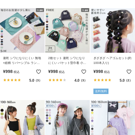
速乾 シワになりにくい 無地
2枚セット 速乾 シワになり
ぎざぎざ ヘアゴムセット(約
×総柄 リバーシブル ランチ
にくい バケット型巾着 小サ
100本入り)
ョンマット
イズ
¥
998
¥
998
¥
998
税込
税込
税込
5.0
4.0
5.0
（3）
（3）
（2）
送料無料