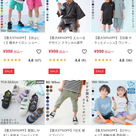
リ
か
ら
探
す
【最大37%OFF】【水はじ
【最大66%OFF】えらべる
【最大50%OFF】【涼感 サ
く】撥水ナイロン ショート
デザイン クラシカル甚平
ラッとメッシュ】ワンマイ
ラ
パンツ(水陸両用)
ルにもおすすめ 着丈が選べ
¥
998
¥
998
¥
998
税込
〜
税込
〜
税込
〜
るパジャマ
ン
4.8
4.4
4.6
（17）
（5）
（16）
キ
ン
SALE
SALE
SALE
グ
か
ら
探
す
新
作
か
【最大54%OFF】着脱しや
【最大37%OFF】7分丈 裾
【最大54%OFF】【ひやシ
すい 水抜き ツーバンドサン
リブパンツ
ャリ】接触冷感 普段使いも