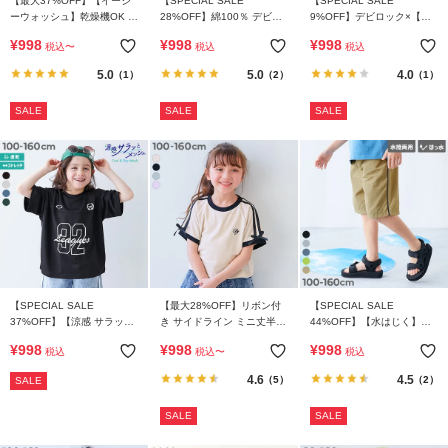
【最大37%OFF】【イージ
【SPECIAL SALE
【SPECIAL SALE
ガ
ーウォッシュ】乾燥機OK 防
28%OFF】綿100％ デビラ
9%OFF】デビロック×【ア
イ
汚 ハートポケット ショート
ボ BOXシルエット プリント
イス】 2足セット メッシュ
¥
998
¥
998
¥
998
ド
税込
〜
税込
税込
パンツ
タンクワンピース
ショート丈 ソックス
5.0
5.0
4.0
（1）
（2）
（1）
よ
SALE
SALE
SALE
く
あ
る
ご
質
問
FOLLOW
【SPECIAL SALE
【最大28%OFF】リボン付
【SPECIAL SALE
37%OFF】【涼感 サラッと
き サイドライン ミニ丈半袖
44%OFF】【水はじく】撥
メッシュ】BIGシルエット
Tシャツ
水ナイロン サイドライン ワ
¥
998
¥
998
¥
998
税込
税込
〜
税込
ナンバリングプリント 半袖
イドパンツ(水陸両用）
Tシャツ
4.6
4.5
（5）
（2）
SALE
SALE
SALE