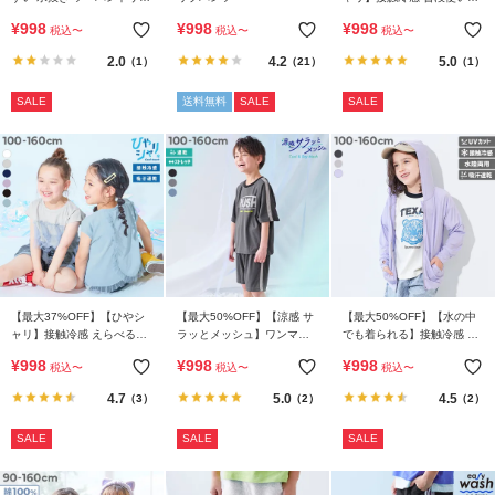
ら
ダル
しやすい パジャマ
¥
998
¥
998
¥
998
探
税込
〜
税込
〜
税込
〜
す
2.0
4.2
5.0
（1）
（21）
（1）
SALE
送料無料
SALE
SALE
特
集
か
ら
探
す
子
ど
【最大37%OFF】【ひやシ
【最大50%OFF】【涼感 サ
【最大50%OFF】【水の中
ャリ】接触冷感 えらべるチ
ラッとメッシュ】ワンマイ
でも着られる】接触冷感 UV
も
ュールデザイン フレンチス
ルにもおすすめ ロゴプリン
カット ジップパーカー
¥
998
¥
998
¥
998
服
税込
〜
税込
〜
税込
〜
リーブ 半袖Tシャツ
トパジャマ
コ
4.7
5.0
4.5
（3）
（2）
（2）
ラ
ム
SALE
SALE
SALE
ガ