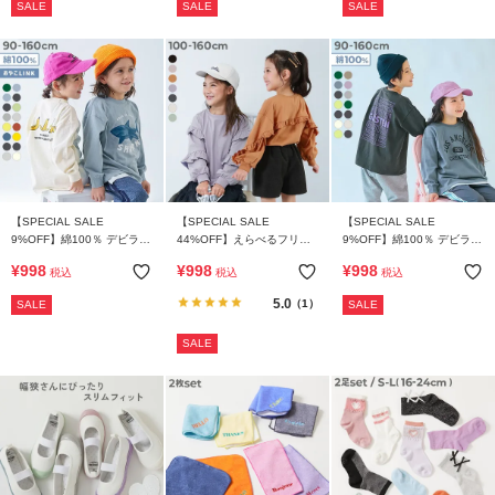
SALE
SALE
SALE
【SPECIAL SALE
【SPECIAL SALE
【SPECIAL SALE
9%OFF】綿100％ デビラボ
44%OFF】えらべるフリル
9%OFF】綿100％ デビラボ
BIGシルエット プリント袖
アソート ガールズ 長袖Tシ
BIGシルエット プリント袖
¥
998
¥
998
¥
998
税込
税込
税込
リブ 長袖Tシャツ
ャツ
リブ 長袖Tシャツ
5.0
（1）
SALE
SALE
SALE