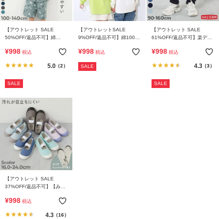
【アウトレット SALE
【アウトレットSALE
【アウトレット SALE
50%OFF/返品不可】綿
9%OFF/返品不可】綿100％
61%OFF/返品不可】楽デニ
100% どっちも前 半袖パジ
デビラボ ガールズ BIGシル
ム タックパンツ
¥
998
¥
998
¥
998
税込
税込
税込
ャマ
エットプリント袖リブ 長袖
Tシャツ
5.0
4.3
（2）
（3）
SALE
SALE
SALE
【アウトレット SALE
37%OFF/返品不可】【みん
つく】ゆったりフィット 汚
¥
998
税込
れが目立たない カラー上履
き(上靴) インソール2枚付き
4.3
（16）