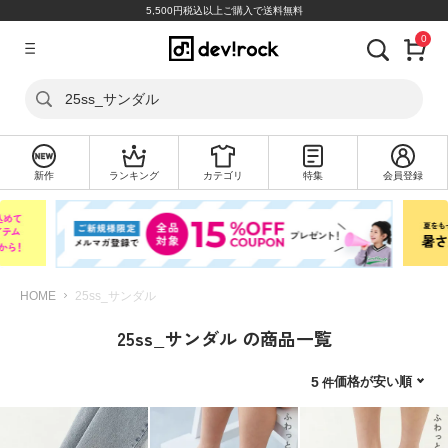
5,500円税込以上ご購入で送料無料
0
ア
カ
25ss_サンダル
ウ
ン
ト
新作
ランキング
カテゴリ
特集
会員登録
ロ
新
グ
規
イ
会
ン
員
登
録
HOME
25ss_サンダル
25ss_サンダル の商品一覧
探
す
価格が安い順
5
カ
テ
ゴ