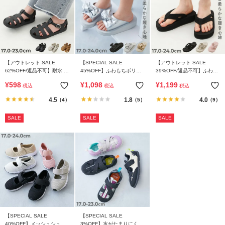
リ
か
ら
探
す
【アウトレット SALE
【SPECIAL SALE
【アウトレット SALE
62%OFF/返品不可】耐水 グ
45%OFF】ふわもちボリュ
39%OFF/返品不可】ふわも
ラ
ルカサンダル(クッションイ
ームソール リボンサンダル
ちボリュームソール トング
¥
598
¥
1,098
¥
1,199
税込
税込
税込
ンソール付き)
サンダル
ン
4.5
1.8
4.0
（4）
（5）
（9）
キ
ン
SALE
SALE
SALE
グ
か
ら
探
す
新
作
か
【SPECIAL SALE
【SPECIAL SALE
40%OFF】メッシュシュー
3%OFF】水がたまりにくい