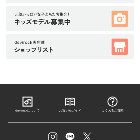
ガ
イ
ド
よ
く
あ
る
ご
質
問
FOLLOW
devirockについて
お買い物ガイド
よくあるご質問