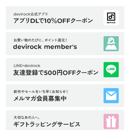
イ
ド・
ヘ
ル
プ
デ
ビ
ロ
ッ
ク
に
つ
い
て
お
買
い
物