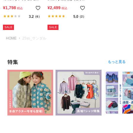
ら
ズ
水陸両用 アウトドアサンダ
¥
1,798
¥
2,499
探
税込
税込
ル
す
3.2
5.0
（6）
（2）
SALE
SALE
特
集
HOME
25ss_サンダル
か
ら
探
特集
もっと見る
す
子
ど
も
服
コ
ラ
ム
ガ