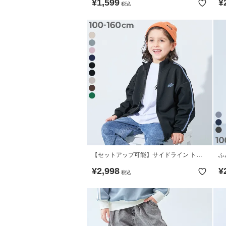
¥
1,599
¥
税込
【セットアップ可能】サイドライン トラ
ふ
ックジャケット
ト
¥
2,998
¥
税込