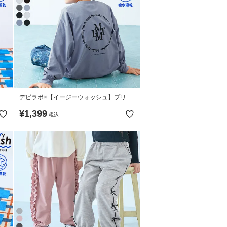
ツス
デビラボ×【イージーウォッシュ】プリン
ト 長袖Tシャツ
¥
1,399
税込