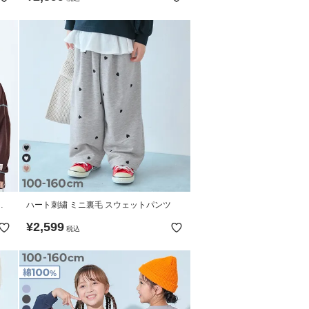
長
ハート刺繍 ミニ裏毛 スウェットパンツ
¥
2,599
税込