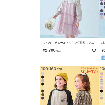
ふんわり チュールドッキング長袖ワンピ
綿
ース
B
¥
2,798
¥
税込
送