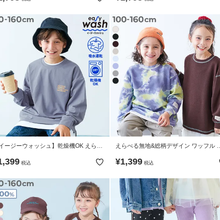
イージーウォッシュ】乾燥機OK えらべ
えらべる無地&総柄デザイン ワッフル 
ロゴ刺繍デザイン 長袖Tシャツ
袖Tシャツ
1,399
¥
1,399
税込
税込