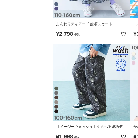
ふんわりティアード 総柄スカート
【
ン
¥
2,798
¥
税込
【イージーウォッシュ】えらべる総柄デザ
か
イン ワイドストレートパンツ
ャ
¥
1,998
¥
税込