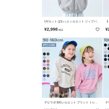
UVカット ぽわっとシルエット ジップパー
【
カー
ッ
¥
2,998
¥
税込
デビラボ BIGシルエット プリント トレー
デ
ナー