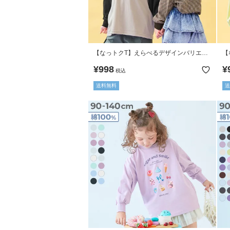
【なっトクT】えらべるデザインバリエー
【
ション 長袖Tシャツ
¥
998
¥
税込
送料無料
送