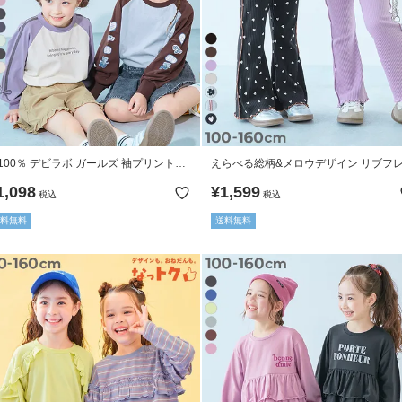
100％ デビラボ ガールズ 袖プリント
えらべる総柄&メロウデザイン リブフ
IGシルエット ラグラン 長袖Ｔシャツ
パンツ
1,098
¥
1,599
税込
税込
料無料
送料無料