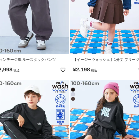
ィンテージ風 ルーズタックパンツ
【イージーウォッシュ】1分丈 プリー
カッツ
2,998
¥
2,198
税込
税込