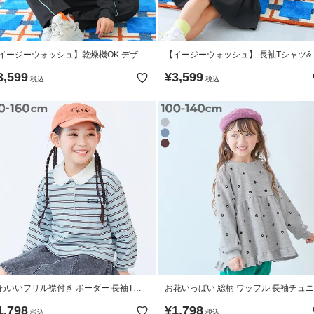
イージーウォッシュ】乾燥機OK デザイ
【イージーウォッシュ】 長袖Tシャツ&
セットアップ
カート ガールズセットアップ(インパン
3,599
¥
3,599
税込
税込
付き)
わいいフリル襟付き ボーダー 長袖Tシ
お花いっぱい 総柄 ワッフル 長袖チュ
ツ
ク
1,798
¥
1,798
税込
税込