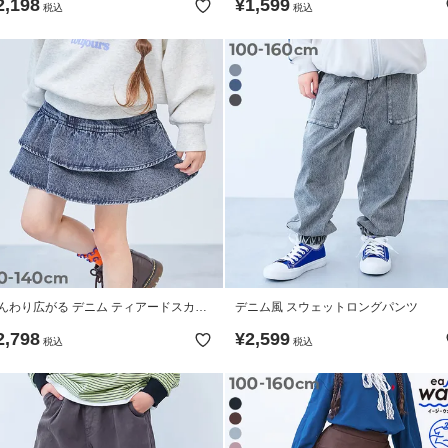
2,198
¥
1,599
税込
税込
んわり広がる デニム ティアードスカー
デニム風 スウェットロングパンツ
2,798
¥
2,599
税込
税込