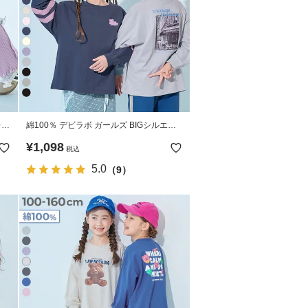
レア
綿100％ デビラボ ガールズ BIGシルエッ
ト(ユニセックス型) プリント袖リブ 長袖T
¥
1,098
税込
シャツ
5.0
（9）