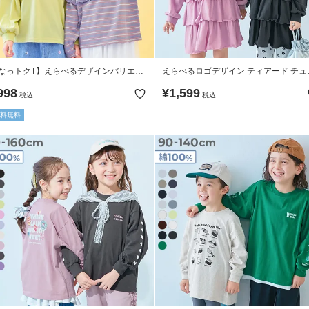
なっトクT】えらべるデザインバリエー
えらべるロゴデザイン ティアード チュ
ション ガールズ 長袖Tシャツ
ック 長袖ワンピース
998
¥
1,599
税込
税込
料無料