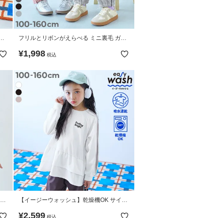
ス
フリルとリボンがえらべる ミニ裏毛 ガー
ツ
ルズ スウェットパンツ
¥
1,998
税込
ニッ
【イージーウォッシュ】乾燥機OK サイド
ライン 長袖チュニック
¥
2,599
税込