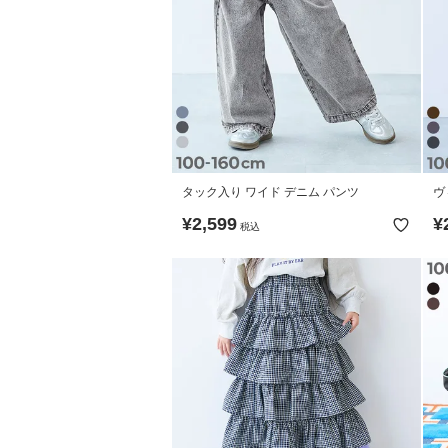
タック入り ワイド デニム パンツ
ヴ
¥
2,599
¥
税込