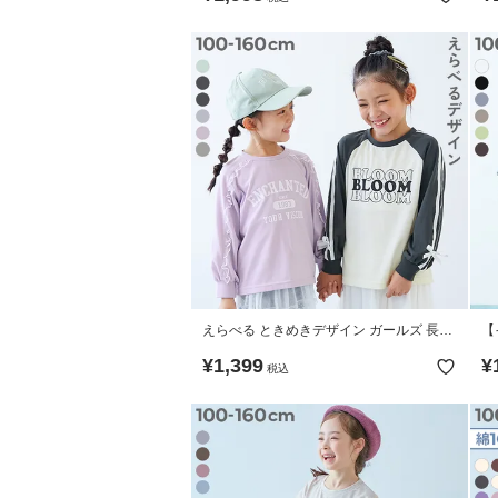
えらべる ときめきデザイン ガールズ 長袖
【
Tシャツ
る
¥
1,399
¥
税込