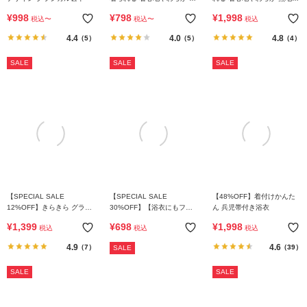
ら
柄プリント おやすみ甚平
おやすみ甚平
¥
998
¥
798
¥
1,998
探
税込
〜
税込
〜
税込
す
4.4
4.0
4.8
（5）
（5）
（4）
SALE
SALE
SALE
特
集
か
ら
探
す
子
ど
【SPECIAL SALE
【SPECIAL SALE
【48%OFF】着付けかんた
12%OFF】きらきら グラデ
30%OFF】【浴衣にもフォ
ん 兵児帯付き浴衣
も
ーションラメ サンダル
ーマルにも】えらべるパー
¥
1,399
¥
698
¥
1,998
服
税込
税込
税込
ルヘアアクセサリー
コ
4.9
4.6
（7）
（39）
SALE
ラ
ム
SALE
SALE
ガ