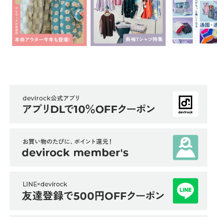
ガ
イ
ド
よ
く
あ
る
ご
質
問
FOLLOW