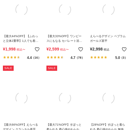
リ
か
ら
探
す
【最大44%OFF】【ふわっ
【最大33%OFF】ワンピー
えらべるデザイン ペプラム
と立体2重帯】1人でも着ら
スにもなる セパレート浴衣
ガールズ甚平
ラ
れる 着付け簡単 すぽっと
帯2本セット
¥
1,998
¥
2,599
¥
2,998
税込
〜
税込
〜
税込
ワンピース型浴衣
ン
4.4
4.7
5.0
（16）
（78）
（3）
キ
ン
SALE
SALE
グ
か
ら
探
す
新
作
か
【最大66%OFF】えらべる
【最大71%OFF】すぽっと
【28%OFF】すぽっと着ら
デザイン クラシカル甚平
着られる 着心地やわらか 総
れる 着心地やわらか 無地