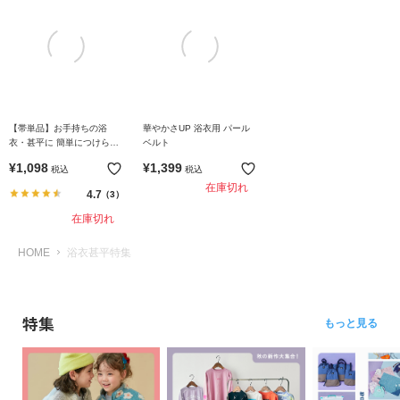
イ
ド・
ヘ
ル
プ
デ
【帯単品】お手持ちの浴
華やかさUP 浴衣用 パール
ビ
衣・甚平に 簡単につけられ
ベルト
る 華やかリボン型帯
ロ
¥
1,098
¥
1,399
税込
税込
ッ
在庫切れ
4.7
（3）
ク
に
在庫切れ
つ
HOME
浴衣甚平特集
い
て
特集
もっと見る
お
買
い
物