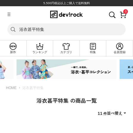
5,500円税込以上ご購入で送料無料
0
ア
カ
浴衣甚平特集
ウ
ン
ト
新作
ランキング
カテゴリ
特集
会員登録
ロ
新
グ
規
イ
会
ン
員
登
録
HOME
浴衣甚平特集
浴衣甚平特集 の商品一覧
探
す
並べ替え
11
カ
テ
ゴ