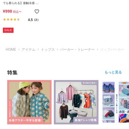
ら
でも着られる】接触冷感 UV
探
カット ジップパーカー
¥
998
税込
〜
す
4.5
（2）
特
SALE
集
か
ら
HOME
アイテム
トップス
パーカー・トレーナー
ジップパーカー
探
す
特集
もっと見る
子
ど
も
服
コ
ラ
ム
ガ