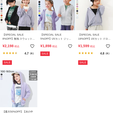
リ
か
ら
探
す
【SPECIAL SALE
【SPECIAL SALE
【SPECIAL SALE
8%OFF】無地 スウェット
5%OFF】UVカット ジップ
19%OFF】UVカット ドロッ
ラ
ジップパーカー
パーカー
プショルダーパーカー
ン
¥
2,198
¥
1,898
¥
1,599
税込
税込
税込
キ
4.7
4.8
（6）
（6）
SALE
ン
グ
SALE
SALE
か
ら
探
す
新
作
か
【最大50%OFF】【水の中