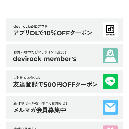
イ
ド・
ヘ
ル
プ
デ
ビ
ロ
ッ
ク
に
つ
い
て
お
買
い
物