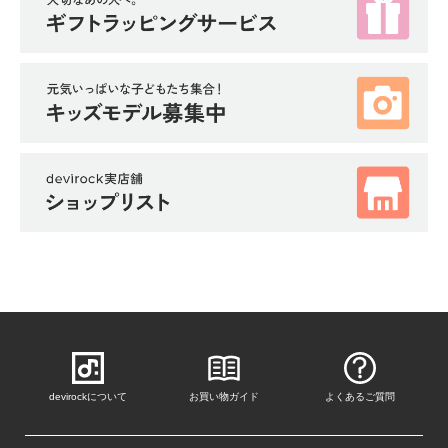
ガ
イ
ド
よ
く
あ
る
ご
質
問
FOLLOW
devirockについて
お買い物ガイド
よくあるご質問