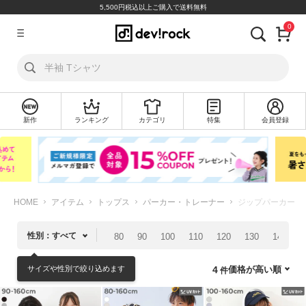
5,500円税込以上ご購入で送料無料
0
ア
カ
ウ
ン
ト
新作
ランキング
カテゴリ
特集
会員登録
ロ
新
グ
規
イ
会
ン
員
登
録
HOME
アイテム
トップス
パーカー・トレーナー
ジップパーカー
探
性別：すべて
80
90
100
110
120
130
140
1
す
サイズや性別で絞り込めます
価格が高い順
4
カ
テ
ゴ