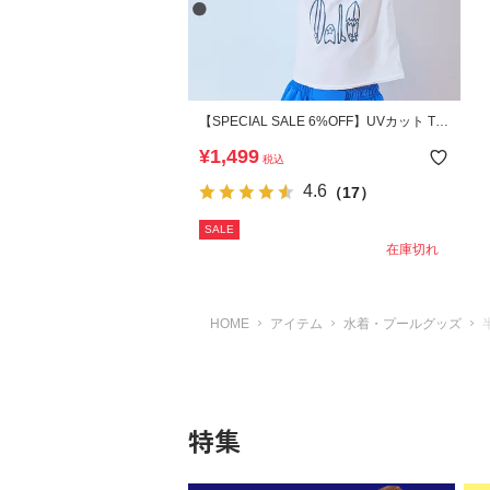
【SPECIAL SALE 6%OFF】UVカット Tシ
ャツ型 半袖ラッシュガード
¥
1,499
税込
4.6
（17）
SALE
在庫切れ
HOME
アイテム
水着・プールグッズ
特集