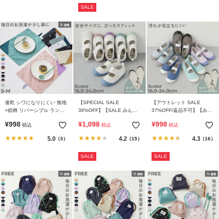
SALE
速乾 シワになりにくい 無地
【SPECIAL SALE
【アウトレット SALE
×総柄 リバーシブル ランチ
38%OFF】【SALE みんつ
37%OFF/返品不可】【みん
ョンマット
く】ゆったりフィット ベル
つく】ゆったりフィット 汚
¥
998
¥
1,098
¥
998
税込
税込
税込
トでサイズ調整できる 上履
れが目立たない カラー上履
き(上靴) インソール2枚付き
き(上靴) インソール2枚付き
5.0
4.2
4.3
（3）
（15）
（16）
SALE
SALE