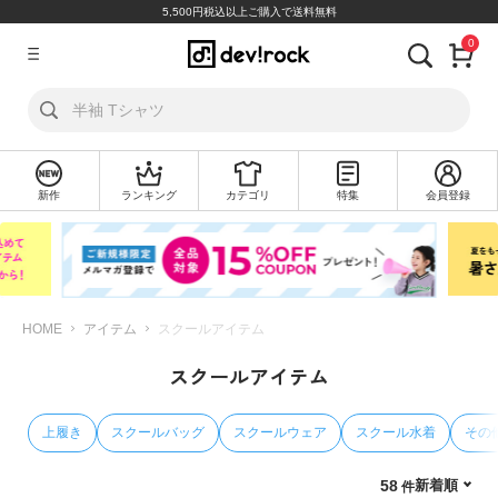
5,500円税込以上ご購入で送料無料
0
ア
カ
ウ
ン
ト
新作
ランキング
カテゴリ
特集
会員登録
ロ
新
グ
規
イ
会
ン
員
登
録
HOME
アイテム
スクールアイテム
スクールアイテム
探
す
上履き
スクールバッグ
スクールウェア
スクール水着
その
カ
テ
新着順
58
ゴ