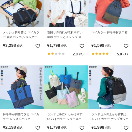
メッシュ切り替え バイカラ
首回りの汚れが取れやすい
バイカラー 持ち手付き巾着
ー 書道バッグ(ショルダース
涼感 サラッとメッシュ スク
トラップ付き)
ールポロシャツ
¥
3,298
¥
1,798
¥
1,599
税込
税込
税込
2.0
5.0
（2）
（1）
持ち手が調整できる バイカ
ランドセルに引っかけやす
ランドセルの上から背負え
ラー レッスンバッグ
い バイカラー シューズバッ
る バイカラー ナップサック
グ
¥
2,198
¥
1,798
¥
1,998
税込
税込
税込