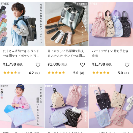
イ
ド・
ヘ
ル
プ
デ
ビ
たくさん収納できる ランド
肩にやさしい 洗濯機で洗え
ハートデザイン 持ち手付き
ロ
セル用サイドポケット(リフ
る ふかふか ランドセル用
巾着
ッ
レクター付き)
ショルダーパッド
¥
1,798
¥
1,098
¥
1,798
税込
税込
税込
ク
に
4.2
5.0
5.0
（6）
（3）
（2）
つ
い
て
お
買
い
物