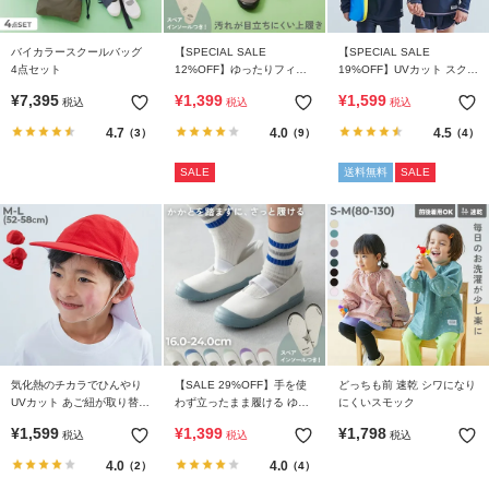
バイカラースクールバッグ
【SPECIAL SALE
【SPECIAL SALE
4点セット
12%OFF】ゆったりフィッ
19%OFF】UVカット スクー
ト 汚れが目立たない カラー
ル用 Tシャツ型 長袖ラッシ
¥
7,395
¥
1,399
¥
1,599
税込
税込
税込
上履き(上靴) インソール2枚
ュガード
付き
4.7
4.0
4.5
（3）
（9）
（4）
SALE
送料無料
SALE
気化熱のチカラでひんやり
【SALE 29%OFF】手を使
どっちも前 速乾 シワになり
UVカット あご紐が取り替え
わず立ったまま履ける ゆっ
にくいスモック
やすい 形がえらべる 赤白帽
たりフィット 上履き(上靴)
¥
1,599
¥
1,399
¥
1,798
税込
税込
税込
(替えゴム紐付き)
インソール2枚付き
4.0
4.0
（2）
（4）