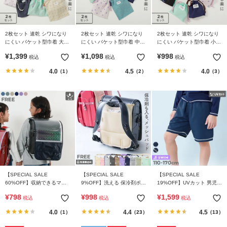
2枚セット 速乾 シワになり
2枚セット 速乾 シワになり
2枚セット 速乾 シワになり
にくい バケット型巾着 大サ
にくい バケット型巾着 中サ
にくい バケット型巾着 小サ
イズ
イズ
イズ
¥
1,399
¥
1,098
¥
998
税込
税込
税込
4.0
4.5
4.0
（1）
（2）
（3）
【SPECIAL SALE
【SPECIAL SALE
【SPECIAL SALE
60%OFF】収納できるマチ
9%OFF】洗える 保冷剤ポケ
19%OFF】UVカット 男児
ポケット付き 撥水 透明ラン
ット付き ランドセル用 背中
サーフパンツ型 スクール水
¥
798
¥
998
¥
1,599
税込
税込
税込
ドセルカバー
メッシュパッド
着
4.0
4.4
4.5
（1）
（23）
（13）