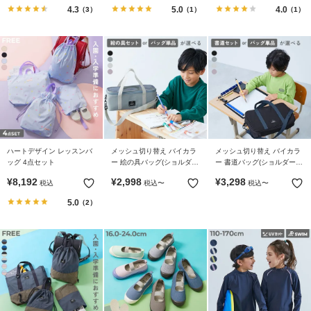
4.3
5.0
4.0
（3）
（1）
（1）
ハートデザイン レッスンバ
メッシュ切り替え バイカラ
メッシュ切り替え バイカラ
ッグ 4点セット
ー 絵の具バッグ(ショルダー
ー 書道バッグ(ショルダース
ストラップ付き)
トラップ付き)
¥
8,192
¥
2,998
¥
3,298
税込
税込
〜
税込
〜
5.0
（2）