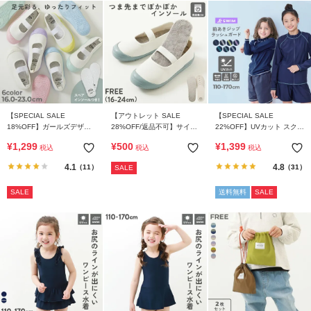
【SPECIAL SALE
【アウトレット SALE
【SPECIAL SALE
18%OFF】ガールズデザイ
28%OFF/返品不可】サイズ
22%OFF】UVカット スクー
ン ゆったりフィット 上履き
調整ができる 洗える リバー
ル用 長袖ジップラッシュガ
¥
1,299
¥
500
¥
1,399
税込
税込
税込
(上靴) インソール2枚付き
シブル あったかインソール
ード
4.1
4.8
（11）
（31）
SALE
SALE
送料無料
SALE