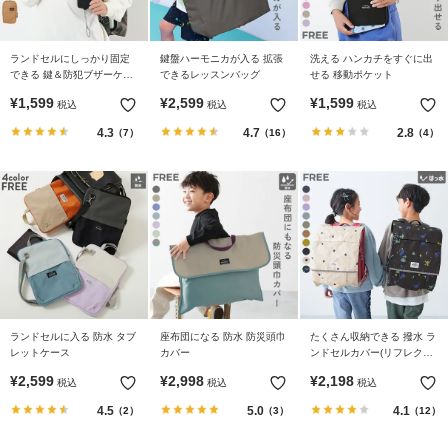
ランドセルにしっかり固定
鍵盤ハーモニカが入る 拡張
洗える ハンカチをすぐに出
できる 鍵＆防犯ブザーケー
できるレッスンバッグ
せる 移動ポケット
ス
¥
1,599
¥
2,599
¥
1,599
税込
税込
税込
4.3
4.7
2.8
（7）
（16）
（4）
ランドセルに入る 防水 タブ
座布団になる 防水 防災頭巾
たくさん収納できる 撥水 ラ
レットケース
カバー
ンドセルカバー(リフレクタ
ー付き)
¥
2,599
¥
2,998
¥
2,198
税込
税込
税込
4.5
5.0
4.1
（2）
（3）
（12）