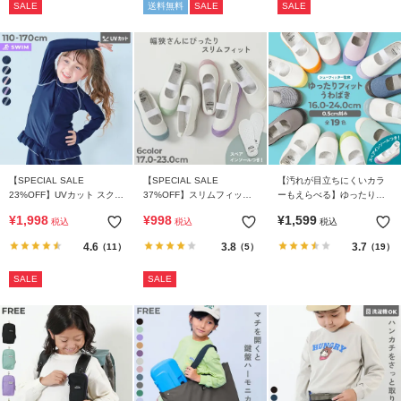
SALE
送料無料
SALE
SALE
【SPECIAL SALE
【SPECIAL SALE
【汚れが目立ちにくいカラ
23%OFF】UVカット スクー
37%OFF】スリムフィット
ーもえらべる】ゆったりフ
ル用 長袖フリルラッシュガ
上履き(上靴) インソール2枚
ィット 上履き（上靴） イン
¥
1,998
¥
998
¥
1,599
税込
税込
税込
ード
付き
ソール2枚付き
4.6
3.8
3.7
（11）
（5）
（19）
SALE
SALE