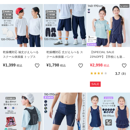
リ
か
ら
探
す
ラ
ン
乾燥機対応 袖丈がえらべる
乾燥機対応 丈がえらべる ス
【SPECIAL SALE
スクール体操服 トップス
クール体操服 パンツ
23%OFF】【学校にも遊び
キ
にも】UVカット Tシャツ付
¥
1,399
¥
1,798
¥
2,998
ン
税込
税込
税込
き スクール水着 3Pセット
グ
3.7
（3）
か
ら
SALE
探
す
新
作
か