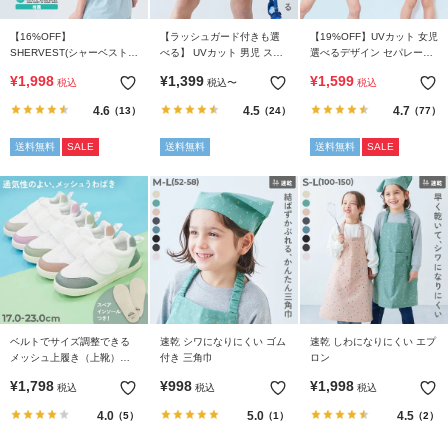
ら
探
【16%OFF】
【ラッシュガード付きも選
【19%OFF】UVカット 女児
す
SHERVEST(シャーベスト)
べる】 UVカット 男児 スク
選べるデザイン セパレート
親子で使える 脇・背中を冷
ール水着
型 スクール水着
¥
1,998
¥
1,399
¥
1,599
税込
税込
〜
税込
やせる メッシュベスト
特
4.6
4.5
4.7
（13）
（24）
（77）
集
か
送料無料
SALE
送料無料
送料無料
SALE
ら
探
す
子
ど
も
服
ベルトでサイズ調整できる
速乾 シワになりにくい ゴム
速乾 しわになりにくい エプ
コ
メッシュ上履き（上靴）イ
付き 三角巾
ロン
ラ
ンソール2枚付き
¥
1,798
¥
998
¥
1,998
税込
税込
税込
ム
4.0
5.0
4.5
（5）
（1）
（2）
ガ