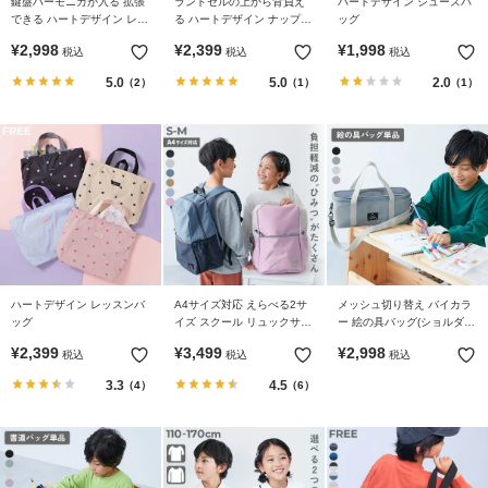
鍵盤ハーモニカが入る 拡張
ランドセルの上から背負え
ハートデザイン シューズバ
ガ
できる ハートデザイン レッ
る ハートデザイン ナップサ
ッグ
イ
スンバッグ
ック
¥
2,998
¥
2,399
¥
1,998
ド
税込
税込
税込
5.0
5.0
2.0
（2）
（1）
（1）
よ
く
あ
る
ご
質
問
FOLLOW
ハートデザイン レッスンバ
A4サイズ対応 えらべる2サ
メッシュ切り替え バイカラ
ッグ
イズ スクール リュックサッ
ー 絵の具バッグ(ショルダー
ク(14.5L 18L)
ストラップ付き)
¥
2,399
¥
3,499
¥
2,998
税込
税込
税込
3.3
4.5
（4）
（6）