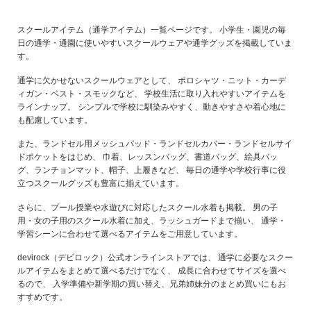
スクールアイテム（通学アイテム）一覧ページです。 小学生・園児の毎
日の通学・通園に使いやすいスクールウェアや通学グッズを掲載していま
す。
通学に欠かせないスクールウェアとして、 ポロシャツ・ニット・カーデ
ィガン・ベスト・スモックなど、 学校生活に取り入れやすいアイテムを
ラインナップ。 シンプルで学校に馴染みやすく、動きやすさや着心地に
も配慮しています。
また、ランドセル用メッシュパッド・ランドセルカバー・ランドセルサイ
ドポケットをはじめ、 巾着、レッスンバッグ、書道バッグ、絵具バッ
グ、ランチョンマット、帽子、上履きなど、 毎日の通学や学校行事に役
立つスクールグッズも豊富に揃えています。
さらに、プール授業や水遊びに対応したスクール水着も掲載。 男の子
用・女の子用のスクール水着に加え、ラッシュガードまで揃い、 通学・
学習シーンに合わせて選べるアイテムをご用意しています。
devirock（デビロック）公式オンラインストアでは、 通学に必要なスクー
ルアイテムをまとめて選べるだけでなく、 成長に合わせてサイズを選べ
るので、 入学準備や新学期の買い替え、兄弟姉妹分のまとめ買いにもお
すすめです。