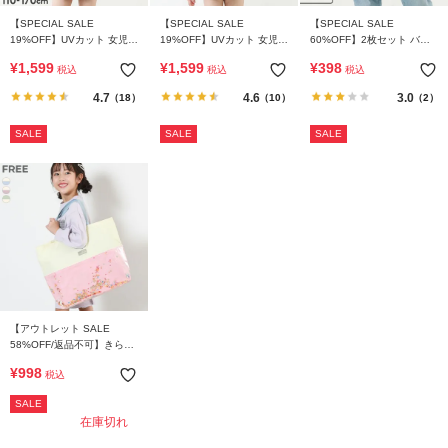
【SPECIAL SALE
【SPECIAL SALE
【SPECIAL SALE
19%OFF】UVカット 女児
19%OFF】UVカット 女児
60%OFF】2枚セット バケ
ワンピース型 フリルスクー
ワンピース型 スクール水着
ット型巾着 小サイズ
¥
1,599
¥
1,599
¥
398
税込
税込
税込
ル水着
4.7
4.6
3.0
（18）
（10）
（2）
SALE
SALE
SALE
【アウトレット SALE
58%OFF/返品不可】きらき
ら レッスンバッグ
¥
998
税込
SALE
在庫切れ