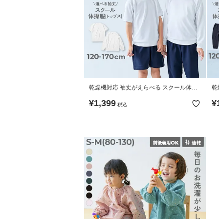
乾燥機対応 袖丈がえらべる スクール体操
乾
服 トップス
パ
¥
1,399
¥
税込