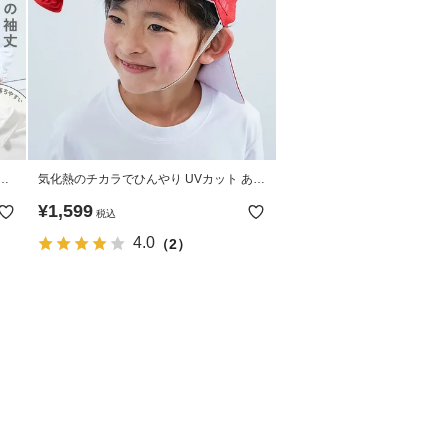
と
気化熱のチカラでひんやり UVカット あご
紐が取り替えやすい 形がえらべる 赤白帽
¥
1,599
税込
(替えゴム紐付き)
4.0
（2）