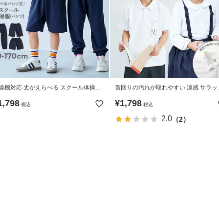
燥機対応 丈がえらべる スクール体操服
首回りの汚れが取れやすい 涼感 サラッ
ンツ
メッシュ スクールポロシャツ
1,798
¥
1,798
税込
税込
2.0
（2）