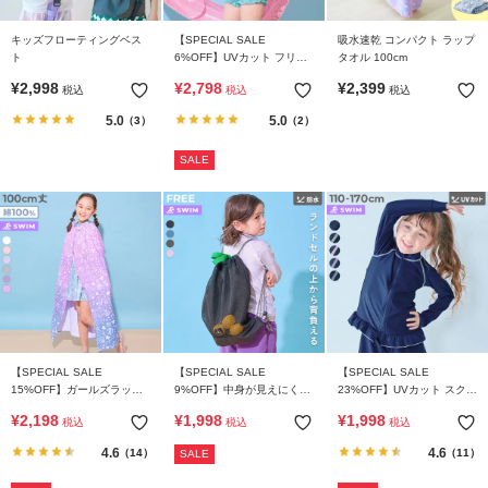
ら
探
キッズフローティングベス
【SPECIAL SALE
吸水速乾 コンパクト ラップ
す
ト
6%OFF】UVカット フリル
タオル 100cm
がかわいい ラッシュ水着 セ
¥
2,998
¥
2,798
¥
2,399
税込
税込
税込
ットアップ
特
5.0
5.0
（3）
（2）
集
か
SALE
ら
探
す
子
ど
も
服
【SPECIAL SALE
【SPECIAL SALE
【SPECIAL SALE
コ
15%OFF】ガールズラップ
9%OFF】中身が見えにくい
23%OFF】UVカット スクー
ラ
タオル 100cm
配色 メッシュプールバッグ
ル用 長袖フリルラッシュガ
¥
2,198
¥
1,998
¥
1,998
税込
税込
税込
ナップサック
ード
ム
4.6
4.6
（14）
（11）
SALE
ガ