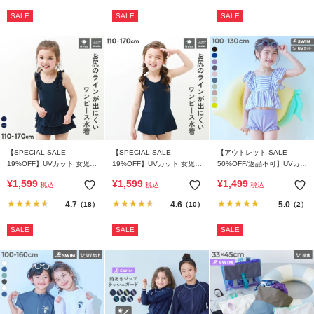
SALE
SALE
SALE
【SPECIAL SALE
【SPECIAL SALE
【アウトレット SALE
19%OFF】UVカット 女児
19%OFF】UVカット 女児
50%OFF/返品不可】UVカッ
ワンピース型 フリルスクー
ワンピース型 スクール水着
ト えらべるデザイン ボリュ
¥
1,599
¥
1,599
¥
1,499
税込
税込
税込
ル水着
ームフリル セパレート水着
4.7
4.6
5.0
（18）
（10）
（2）
SALE
SALE
SALE