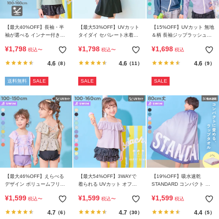
ガ
イ
ド
【最大40%OFF】長袖・半
【最大53%OFF】UVカット
【15%OFF】UVカット 無地
袖が選べる インナー付き
タイダイ セパレート水着
＆柄 長袖ジップラッシュガ
UVカット Tシャツ型セット
3Pセット
ード
¥
1,798
¥
1,798
¥
1,698
よ
税込
〜
税込
〜
税込
アップ水着
く
4.6
4.6
4.6
（8）
（11）
（9）
あ
る
送料無料
SALE
SALE
SALE
ご
質
問
FOLLOW
【最大46%OFF】えらべる
【最大54%OFF】3WAYで
【19%OFF】吸水速乾
デザイン ボリュームフリル
着られる UVカット オフシ
STANDARD コンパクト ラ
UVカット セパレート水着
ョルセットアップ水着
ップタオル 80cm
¥
1,599
¥
1,599
¥
1,599
税込
〜
税込
〜
税込
4.7
4.7
4.4
（6）
（30）
（5）