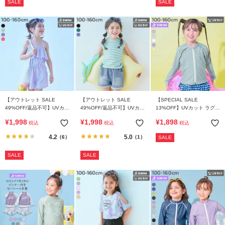
SALE
SALE
イ
ド・
ヘ
ル
プ
デ
ビ
ロ
【アウトレット SALE
【アウトレット SALE
【SPECIAL SALE
ッ
49%OFF/返品不可】UVカッ
49%OFF/返品不可】UVカッ
13%OFF】UVカット ラグラ
ク
ト サロペット付き セパレー
ト 服っぽく着られる ボーダ
ン メロウフリル ガールズラ
¥
1,998
¥
1,998
¥
1,898
に
税込
税込
税込
ト水着 3Pセット
ーT&デニムパンツ水着 3P
ッシュガード
セット
つ
4.2
5.0
（6）
（1）
SALE
い
SALE
SALE
て
お
買
い
物