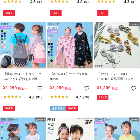
4.5
4.8
4.3
（4）
（6）
（4）
SALE
SALE
SALE
【最大35%OFF】ランドセ
【27%OFF】ラップタオル
【アウトレット SALE
ルの上から背負える 2層式
80cm
18%OFF/返品不可】UVカッ
プールバッグ ナップサック
ト えらべるデザイン グラス
¥
1,299
¥
1,299
¥
1,299
税込
〜
税込
税込
コード付き キッズファッシ
ョングラス
4.2
4.7
（31）
（70）
SALE
SALE
送料無料
SALE