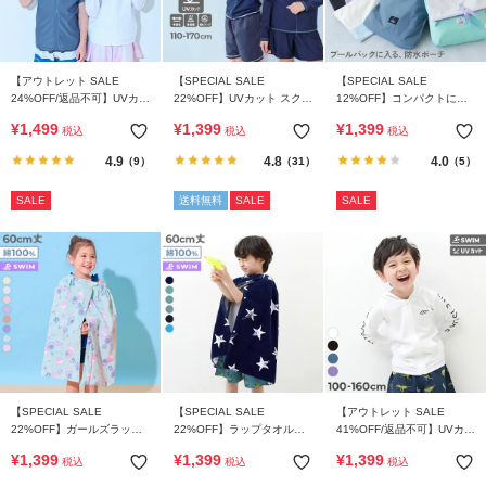
【アウトレット SALE
【SPECIAL SALE
【SPECIAL SALE
24%OFF/返品不可】UVカッ
22%OFF】UVカット スクー
12%OFF】コンパクトにな
ト 袖の長さがえらべる ジッ
ル用 長袖ジップラッシュガ
る バイカラー 防水ポーチ
¥
1,499
¥
1,399
¥
1,399
税込
税込
税込
プラッシュガード
ード
4.9
4.8
4.0
（9）
（31）
（5）
SALE
送料無料
SALE
SALE
【SPECIAL SALE
【SPECIAL SALE
【アウトレット SALE
22%OFF】ガールズラップ
22%OFF】ラップタオル
41%OFF/返品不可】UVカッ
タオル 60cm
60cm
ト フード付き 長袖ジップラ
¥
1,399
¥
1,399
¥
1,399
税込
税込
税込
ッシュガード