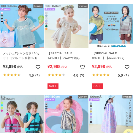
リ
か
ら
探
す
ラ
ン
メッシュTシャツ付き UVカ
【SPECIAL SALE
【SPECIAL SALE
ット セパレート水着3Pセッ
14%OFF】2WAYで着られ
9%OFF】【devirock×えぬ
キ
ト
る UVカット ワンピース風
くんちゃんねる】えらべる
¥
3,898
¥
2,998
¥
2,998
ン
税込
税込
税込
セパレート水着
袖丈 ボーダーラッシュガー
ド＆サーフパンツセット
グ
4.6
4.0
5.0
（9）
（3）
（3）
か
ら
SALE
SALE
探
す
新
作
か