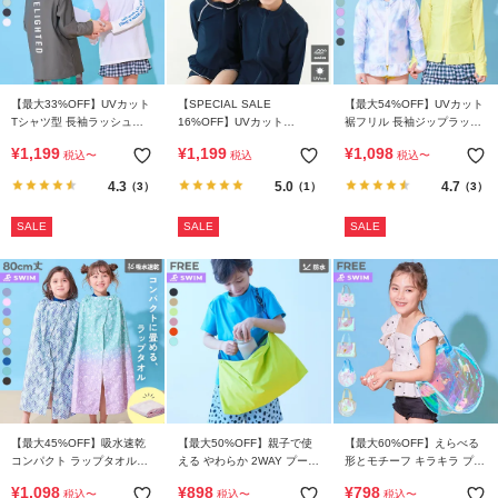
【最大33%OFF】UVカット
【SPECIAL SALE
【最大54%OFF】UVカット
Tシャツ型 長袖ラッシュガ
16%OFF】UVカット
裾フリル 長袖ジップラッシ
ード
Reebok キッズゴーグル
ュガード
¥
1,199
¥
1,199
¥
1,098
税込
〜
税込
税込
〜
4.3
5.0
4.7
（3）
（1）
（3）
SALE
SALE
SALE
【最大45%OFF】吸水速乾
【最大50%OFF】親子で使
【最大60%OFF】えらべる
コンパクト ラップタオル
える やわらか 2WAY プール
形とモチーフ キラキラ プー
80cm
バッグ
ルバッグ
¥
1,098
¥
898
¥
798
税込
〜
税込
〜
税込
〜