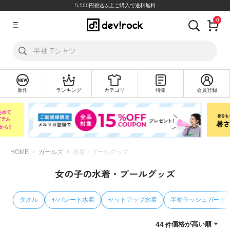
5,500円税込以上ご購入で送料無料
0
ア
カ
ウ
ン
ト
新作
ランキング
カテゴリ
特集
会員登録
ロ
新
グ
規
イ
会
ン
員
登
録
HOME
ガールズ
水着・プールグッズ
女の子の水着・プールグッズ
探
す
タオル
セパレート水着
セットアップ水着
半袖ラッシュガード
カ
テ
価格が高い順
44
ゴ