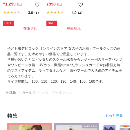
ト バッククロス 長袖ラッシ
ト 日よけガード付き ガール
¥
1,299
¥
998
税込
税込
ュガード
ズ スイムキャップ(あご紐付
き)
3.0
4.0
（1）
（2）
SALE
SALE
在庫切れ
在庫切れ
子ども服デビロック オンラインストア 女の子の水着・プールグッズの商
品一覧です。お求めやすい価格でご用意しています。
学校や習いごとにピッタリのスクール水着からレジャー用のサーフパンツ
やワンピース水着、UVカット機能のついたラッシュガードやお着替え時
のマストアイテム、ラップタオルなど、海やプールで大活躍のアイテムを
そろえています。
サイズ展開は、100、110、120、130、140、150、160です。
HOME
ガールズ
水着・プールグッズ
特集
もっと見る