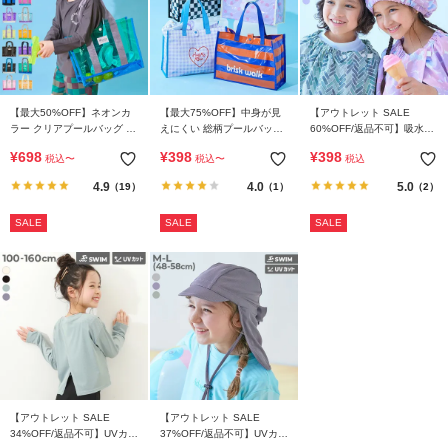
【最大50%OFF】ネオンカ
【最大75%OFF】中身が見
【アウトレット SALE
ラー クリアプールバッグ ト
えにくい 総柄プールバッグ
60%OFF/返品不可】吸水速
ート
トート
乾 コンパクト タオルキャッ
¥
698
¥
398
¥
398
税込
〜
税込
〜
税込
プ
4.9
4.0
5.0
（19）
（1）
（2）
SALE
SALE
SALE
【アウトレット SALE
【アウトレット SALE
34%OFF/返品不可】UVカッ
37%OFF/返品不可】UVカッ