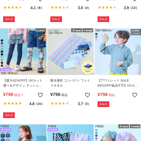
4.1
3.0
3.9
（8）
（4）
（13）
SALE
SALE
SALE
【最大42%OFF】UVカット
吸水速乾 コンパクト フェイ
【アウトレット SALE
選べるデザイン ラッシュレ
スタオル
69%OFF/返品不可】UVカッ
ギンス/トレンカ
ト 水陸両用 ハーフジップ
¥
798
¥
798
¥
798
税込
〜
税込
税込
長袖ラッシュガード
4.8
3.7
（16）
（3）
SALE
SALE