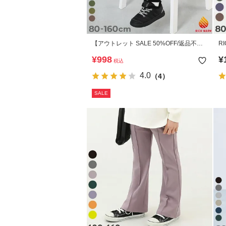
【アウトレット SALE 50%OFF/返品不
R
可】RICH WARM 裏シャギー 裾リブパン
¥
998
¥
税込
ツ
4.0
（4）
SALE