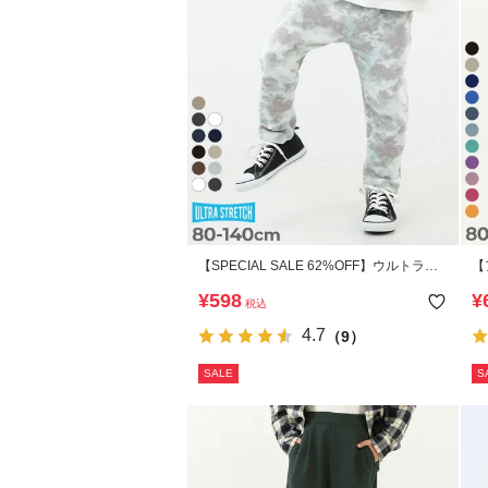
【SPECIAL SALE 62%OFF】ウルトラス
【
トレッチ 総柄パンツ(やわらかタッチ)
可
¥
598
¥
税込
(
4.7
（9）
SALE
S