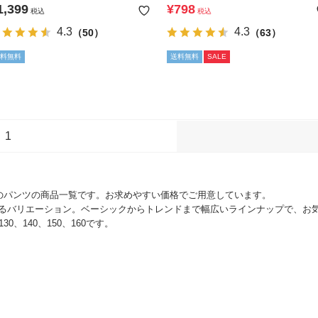
トレッチパンツ(やわらかタッチ)
1,399
¥
798
税込
税込
4.3
4.3
（50）
（63）
料無料
送料無料
SALE
1
子のパンツの商品一覧です。お求めやすい価格でご用意しています。
るバリエーション。ベーシックからトレンドまで幅広いラインナップで、お
30、140、150、160です。