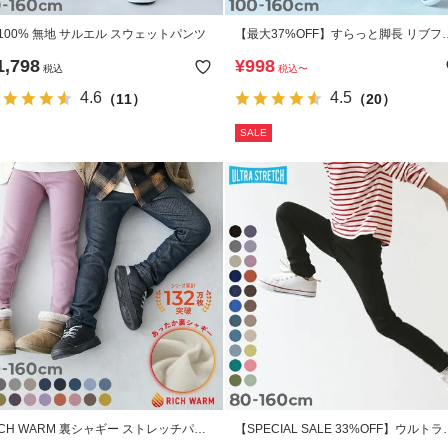
綿100% 無地 サルエル スウェットパンツ
【最大37%OFF】すらっと脚長 リブフ
アパンツ
1,798
¥
998
税込
税込
〜
4.6
4.5
（11）
（20）
SALE
ICH WARM 裏シャギー ストレッチパン
【SPECIAL SALE 33%OFF】ウルトラ