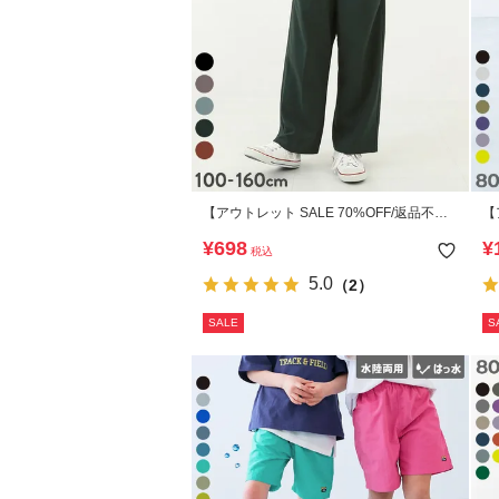
【アウトレット SALE 70%OFF/返品不
【
可】ハイウエスト ワイドタックパンツ
可
¥
698
¥
税込
5.0
（2）
SALE
S