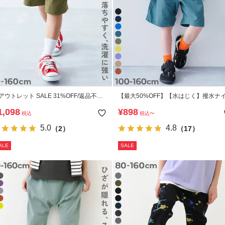
アウトレット SALE 31%OFF/返品不
【最大50%OFF】【水はじく】撥水ナ
】防汚 ハーフパンツ
ン ハーフパンツ(水陸両用)
1,098
¥
898
税込
税込
〜
5.0
4.8
（2）
（17）
ALE
SALE