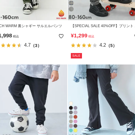
ICH WARM 裏シャギー サルエルパンツ
【SPECIAL SALE 40%OFF】プリント
ルエル スウェットパンツ
1,998
¥
1,299
税込
税込
4.7
4.2
（3）
（5）
SALE