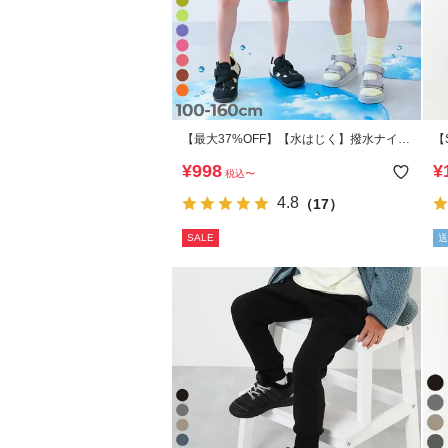
【最大37%OFF】【水はじく】撥水ナイロ
【
ン ショートパンツ(水陸両用)
エ
¥
998
¥
税込
〜
4.8
（17）
SALE
送