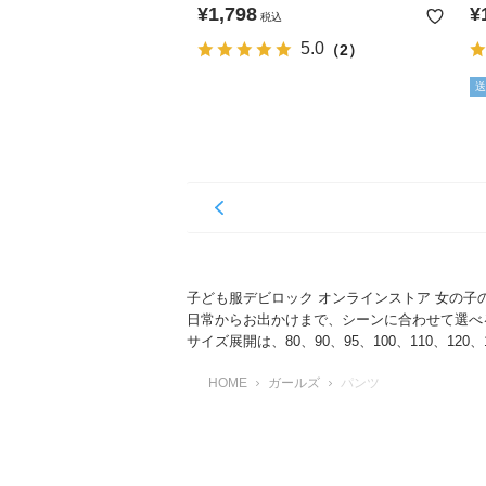
ッチパンツ
ツ
¥
1,798
¥
税込
5.0
（2）
送
子ども服デビロック オンラインストア 女の
日常からお出かけまで、シーンに合わせて選べ
サイズ展開は、80、90、95、100、110、120、1
HOME
ガールズ
パンツ