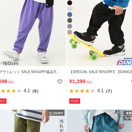
アウトレット SALE 56%OFF/返品不
【SPECIAL SALE 50%OFF】【DANC
】ウルトラストレッチ サルエルパンツ
ドローコード カーゴパンツ
698
¥
1,299
税込
税込
やわらかタッチ)
4.1
4.1
（9）
（7）
ALE
SALE