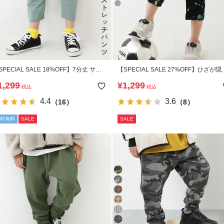
SPECIAL SALE 18%OFF】7分丈 サル
【SPECIAL SALE 27%OFF】ひざが隠
ルパンツ
る 7分丈 デザインサルエルパンツ
1,299
¥
1,299
税込
税込
4.4
3.6
（16）
（8）
料無料
SALE
SALE