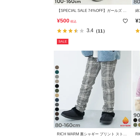
【SPECIAL SALE 74%OFF】ガールズ ピ
ンタック フレアパンツ
¥
500
¥
税込
3.4
（11）
SALE
RICH WARM 裏シャギー プリント ストレ
R