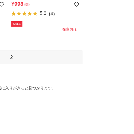
可】よくばりストレッチ ツイル 総柄ベイ
¥
998
税込
カーハーフパンツ
5.0
（4）
SALE
在庫切れ
2
気に入りがきっと見つかります。