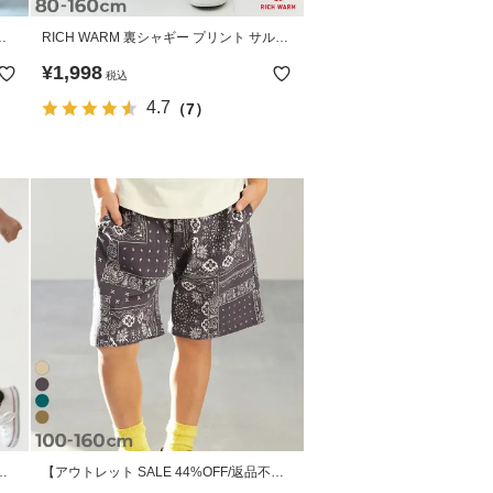
レ
RICH WARM 裏シャギー プリント サルエ
ルパンツ
¥
1,998
税込
4.7
（7）
ス
【アウトレット SALE 44%OFF/返品不