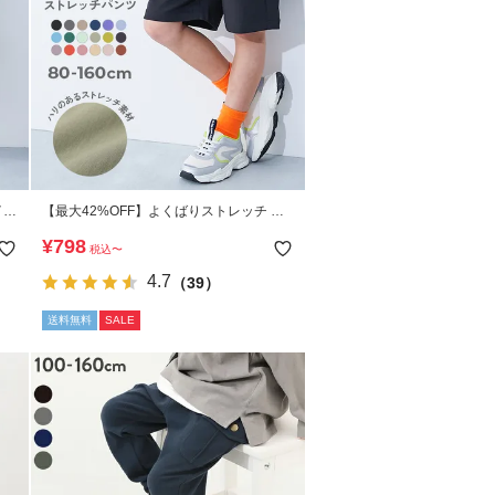
イロ
【最大42%OFF】よくばりストレッチ ツ
イル ハーフパンツ
¥
798
税込
〜
4.7
（39）
送料無料
SALE