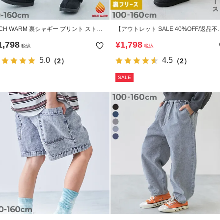
ICH WARM 裏シャギー プリント ストレ
【アウトレット SALE 40%OFF/返品不
チパンツ
可】あったか防風 裏フリース ワイドラ
1,798
¥
1,798
税込
税込
ンパンツ
5.0
4.5
（2）
（2）
SALE