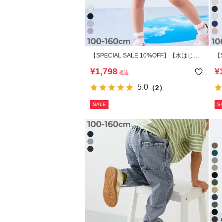
【SPECIAL SALE 10%OFF】【水はじ
【
く】撥水ナイロン ハート総柄 ショートパ
サ
¥
1,798
¥
税込
ンツ
5.0
（2）
SALE
S