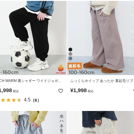
ICH WARM 裏シャギー ワイドジョガー
ふっくらホイップ あったか 裏起毛リブ
ンツ
ンツ
1,998
¥
1,998
税込
税込
4.5
（6）