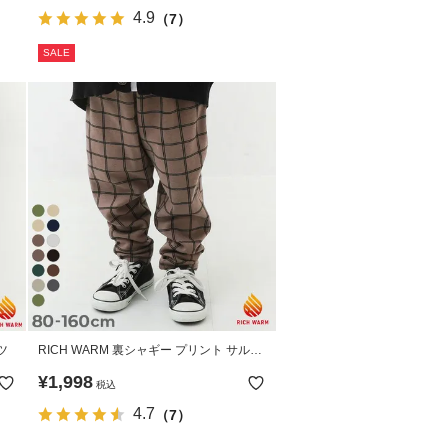
4.9
（7）
SALE
ツ
RICH WARM 裏シャギー プリント サルエ
ルパンツ
¥
1,998
税込
4.7
（7）