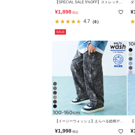
【SPECIAL SALE 5%OFF】ストレッチデ
ダ
ニム ケミカルウォッシュ 裾フリンジ ショ
フ
¥
1,898
¥
税込
ートパンツ
4.7
（6）
SALE
【イージーウォッシュ】えらべる総柄デザ
【
イン ワイドストレートパンツ
フ
¥
1,998
¥
税込