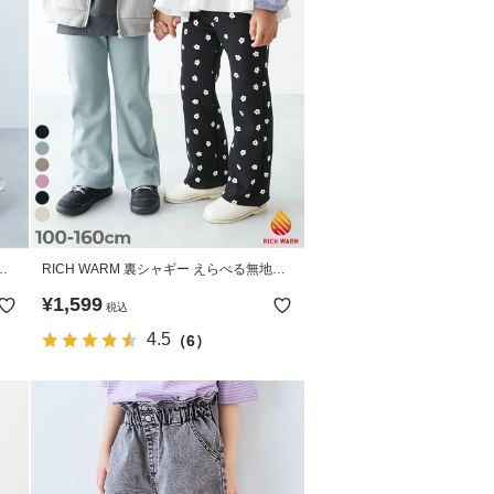
ス
RICH WARM 裏シャギー えらべる無地&
花柄 セミフレアパンツ
¥
1,599
税込
4.5
（6）