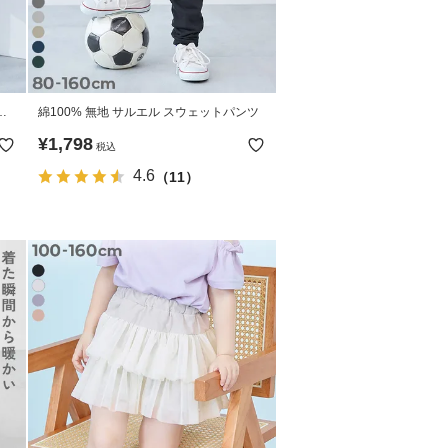
イ
綿100% 無地 サルエル スウェットパンツ
¥
1,798
税込
4.6
（11）