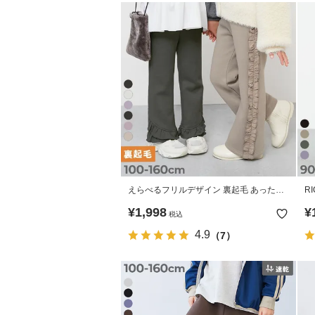
えらべるフリルデザイン 裏起毛 あったか
R
パンツ
パ
¥
1,998
¥
税込
4.9
（7）