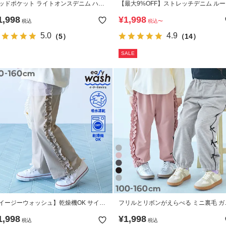
ッドポケット ライトオンスデニム ハー
【最大9%OFF】ストレッチデニム ル
パンツ
タックパンツ
1,998
¥
1,998
税込
税込
〜
5.0
4.9
（5）
（14）
SALE
イージーウォッシュ】乾燥機OK サイド
フリルとリボンがえらべる ミニ裏毛 ガ
リルパンツ
ルズ スウェットパンツ
1,998
¥
1,998
税込
税込