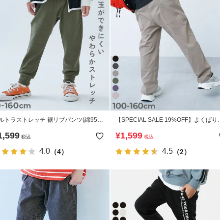
ルトラストレッチ 裾リブパンツ(綿95%
【SPECIAL SALE 19%OFF】よくばり
わらかタッチ)
トレッチ ツイル ダッドポケットパンツ
1,599
¥
1,599
税込
税込
4.0
4.5
（4）
（2）