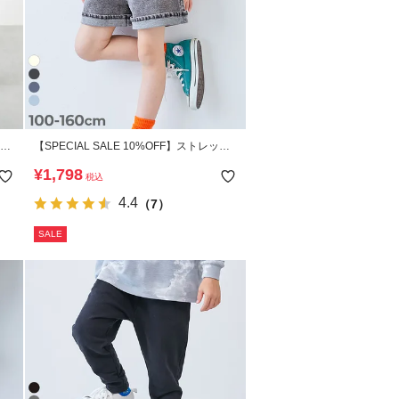
裏起
【SPECIAL SALE 10%OFF】ストレッチ
デニム ハイウエスト フリルショートパン
¥
1,798
税込
ツ
4.4
（7）
SALE