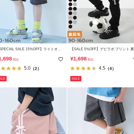
SPECIAL SALE 15%OFF】ライトオン
【SALE 5%OFF】デビラボ プリント 
デニム ケミカルウォッシュ ハーフパン
毛 パンツ
1,698
¥
1,698
税込
税込
5.0
4.5
（2）
（4）
ALE
SALE