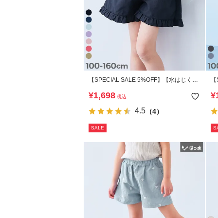
【SPECIAL SALE 5%OFF】【水はじく】
【
撥水ナイロン 裾フリルショートパンツ(水
ス
¥
1,698
¥
税込
陸両用)
ツ
4.5
（4）
SALE
S