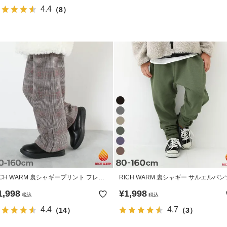
4.4
（8）
ICH WARM 裏シャギープリント フレア
RICH WARM 裏シャギー サルエルパン
ンツ
1,998
¥
1,998
税込
税込
4.4
4.7
（14）
（3）