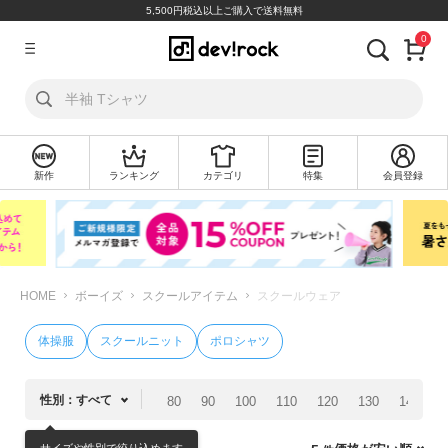
5,500円税込以上ご購入で送料無料
0
ア
カ
ウ
ン
ト
新作
ランキング
カテゴリ
特集
会員登録
ロ
新
グ
規
イ
会
ン
員
登
録
HOME
ボーイズ
スクールアイテム
スクールウェア
探
体操服
スクールニット
ポロシャツ
す
カ
性別：すべて
80
90
100
110
120
130
140
1
テ
ゴ
サイズや性別で絞り込めます