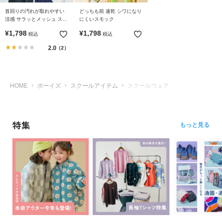
ら
首回りの汚れが取れやすい
どっちも前 速乾 シワになり
探
涼感 サラッとメッシュ スク
にくいスモック
す
ールポロシャツ
¥
1,798
¥
1,798
税込
税込
2.0
（2）
特
集
か
ら
HOME
ボーイズ
スクールアイテム
スクールウェア
探
す
特集
もっと見る
子
ど
も
服
コ
ラ
ム
ガ