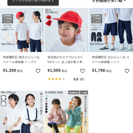
価格が安い順
5
リ
か
ら
探
す
ラ
ン
乾燥機対応 袖丈がえらべる
気化熱のチカラでひんやり
乾燥機対応 丈がえらべる ス
キ
スクール体操服 トップス
UVカット あご紐が取り替え
クール体操服 パンツ
ン
やすい 形がえらべる 赤白帽
¥
1,399
¥
1,599
¥
1,798
税込
税込
税込
(替えゴム紐付き)
グ
4.0
か
（2）
ら
探
す
新
作
か