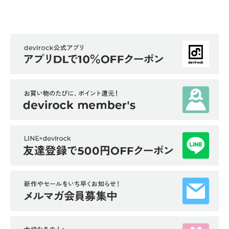
イ
ド・
ヘ
ル
プ
デ
ビ
ロ
ッ
ク
に
つ
い
て
お
買
い
物