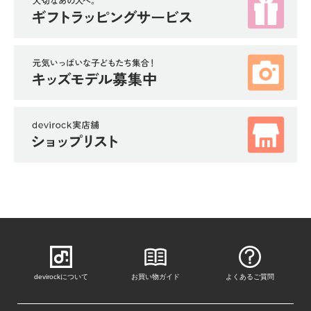
ガ
イ
ド
よ
く
あ
る
ご
質
問
FOLLOW
devirockについて
お買い物ガイド
よくあるご質問