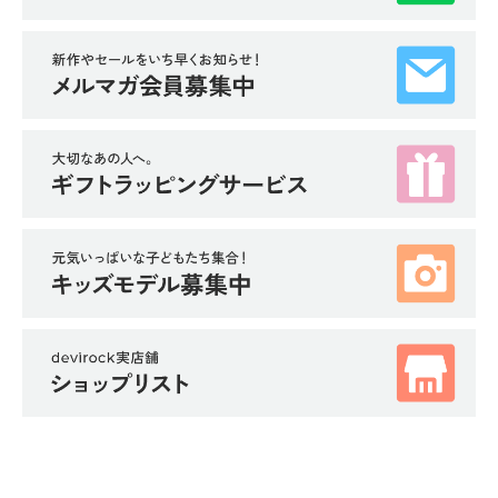
イ
ド・
ヘ
ル
プ
デ
ビ
ロ
ッ
ク
に
つ
い
て
お
買
い
物