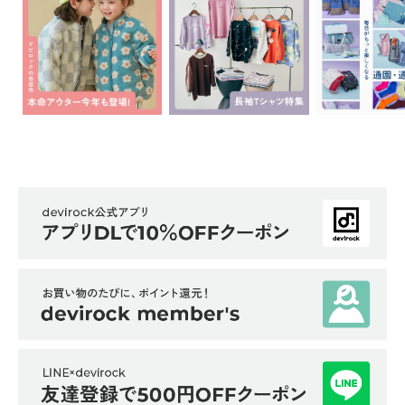
ら
探
す
特
集
か
ら
探
す
子
ど
も
服
コ
ラ
ム
ガ