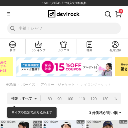
5,500円税込以上ご購入で送料無料
0
ア
カ
ウ
ン
ト
新作
ランキング
カテゴリ
特集
会員登録
ロ
新
グ
規
イ
会
ン
員
登
録
HOME
ボーイズ
アウター・ジャケット
ナイロンジャケット
探
性別：すべて
80
90
100
110
120
130
140
1
す
サイズや性別で絞り込めます
価格が高い順
3
カ
テ
ゴ