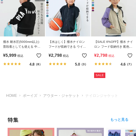
リ
か
ら
探
す
撥水 耐水圧(5000mm以上)
【水はじく】撥水ナイロン
【SALE 6%OFF】撥水 ナイ
普段着としても使える 中綿
フードが収納できる ウイン
ロン フード収納付き 配色ラ
ラ
スノージャケット
ドブレーカー
グラン ウインドブレーカー
ン
¥
5,999
¥
2,798
¥
2,798
税込
税込
税込
キ
4.8
5.0
4.6
（8）
（3）
（7）
ン
グ
SALE
か
ら
探
HOME
ボーイズ
アウター・ジャケット
ナイロンジャケット
す
新
特集
もっと見る
作
か