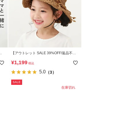
【アウトレット SALE 39%OFF/返品不
める
可】親子で使える ガールズ ペーパーハッ
¥
1,199
税込
ト
5.0
（3）
SALE
在庫切れ