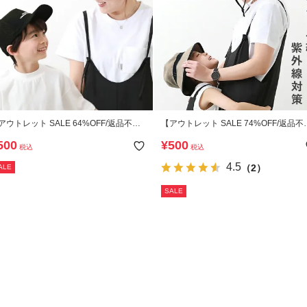
アウトレット SALE 64%OFF/返品不
【アウトレット SALE 74%OFF/返品不
】親子で使える メッシュキャップ
可】UVカット 親子で使える 折りたた
500
¥
500
税込
税込
バケットハット
4.5
（2）
ALE
SALE