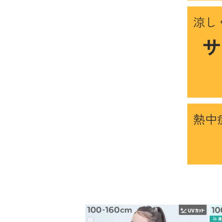
涼し
サ
熱中