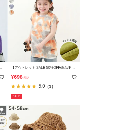
【アウトレット SALE 50%OFF/返品不
き
可】サラっとストレッチ メッシュ タイダ
¥
698
税込
イタンク
5.0
（1）
SALE