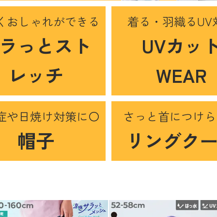
くおしゃれができる
着る・羽織るUV
ラっとスト
UVカッ
レッチ
WEAR
症や日焼け対策に〇
さっと首につけら
帽子
リングク