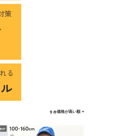
対策
ト
れる
ール
価格が高い順
9