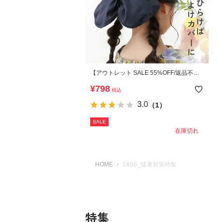
【アウトレット SALE 55%OFF/返品不
可】UVカット ネックカバーリボンキャッ
¥
798
税込
プ
3.0
（1）
SALE
在庫切れ
HOME
24SS_猛暑対策特集
特集