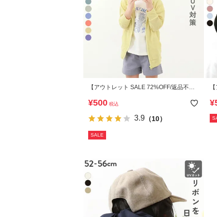
【アウトレット SALE 72%OFF/返品不
【
可】UVカット ジップパーカー
可
¥
500
¥
税込
3.9
（10）
S
SALE