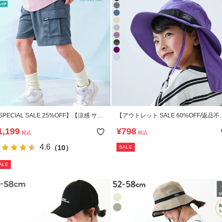
SPECIAL SALE 25%OFF】【涼感 サラ
【アウトレット SALE 60%OFF/返品不
とメッシュ】カーゴハーフパンツ
可】UVカット 親子で使える 日よけ付
1,199
¥
798
税込
税込
撥水 フェスハット
4.6
（10）
SALE
ALE