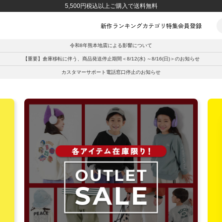
5,500円税込以上ご購入で送料無料
新作
ランキング
カテゴリ
特集
会員登録
令和8年熊本地震による影響について
【重要】倉庫移転に伴う、商品発送停止期間＜8/12(水) ～8/16(日)＞のお知らせ
カスタマーサポート電話窓口停止のお知らせ