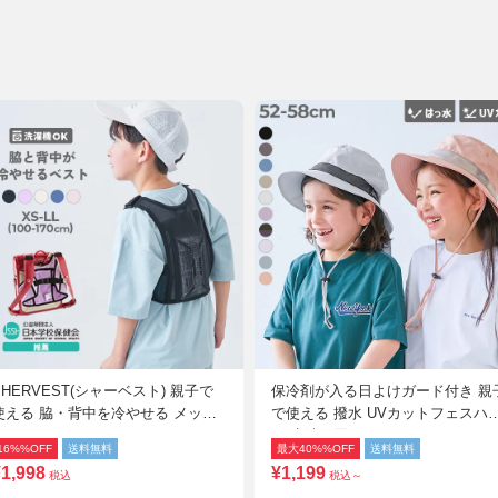
HERVEST(シャーベスト) 親子で
保冷剤が入る日よけガード付き 親
使える 脇・背中を冷やせる メッシ
で使える 撥水 UVカットフェスハ
ュベスト
ト(水陸両用)
16%%OFF
送料無料
最大40%%OFF
送料無料
1,998
¥1,199
税込
税込～