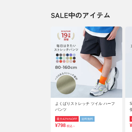
SALE中のアイテム
よくばりストレッチ ツイル ハーフ
S
パンツ
最大42%%OFF
送料無料
¥798
¥
税込～