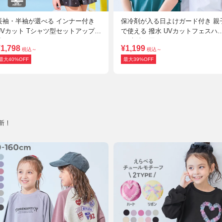
長袖・半袖が選べる インナー付き
保冷剤が入る日よけガード付き 親
UVカット Tシャツ型セットアップ水
で使える 撥水 UVカットフェスハ
着
ト(水陸両用)
1,798
¥1,199
税込～
税込～
最大40%OFF
最大39%OFF
更新！