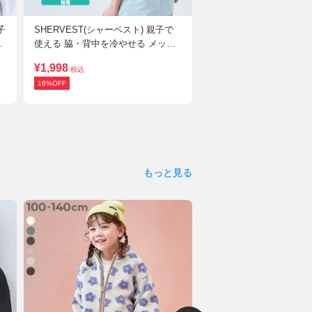
子
SHERVEST(シャーベスト) 親子で
【ふわっと立体2重帯】
ッ
使える 脇・背中を冷やせる メッシ
れる 着付け簡単 すぽっ
ュベスト
ス型浴衣
¥1,998
¥1,998
税込
税込～
16%OFF
最大44%OFF
もっと見る