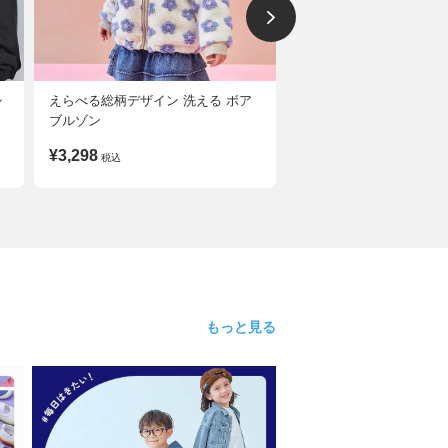
シ
えらべる総柄デザイン 洗える ボア
洗える ボア×タフタ リ
ブルゾン
ルゾン
¥3,298
¥3,298
税込
税込
もっと見る