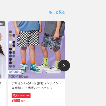
もっと見る
子
デザインいろいろ 無地ワンポイント
【ひやシャリ】接触冷感
ッ
＆総柄 ミニ裏毛ハーフパンツ
BIGシルエット プリン
ツ
最大45%%OFF
最大50%%OFF
送料無料
¥598
¥698
税込～
税込～